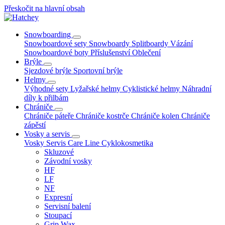
Přeskočit na hlavní obsah
Snowboarding
Snowboardové sety
Snowboardy
Splitboardy
Vázání
Snowboardové boty
Příslušenství
Oblečení
Brýle
Sjezdové brýle
Sportovní brýle
Helmy
Výhodné sety
Lyžařské helmy
Cyklistické helmy
Náhradní
díly k přilbám
Chrániče
Chrániče páteře
Chrániče kostrče
Chrániče kolen
Chrániče
zápěstí
Vosky a servis
Vosky
Servis
Care Line
Cyklokosmetika
Skluzové
Závodní vosky
HF
LF
NF
Expresní
Servisní balení
Stoupací
Grip Wax