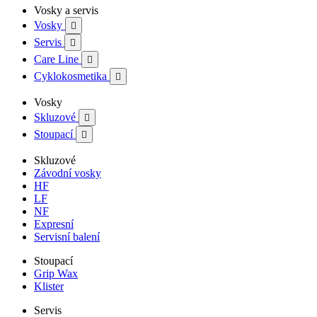
Vosky a servis
Vosky

Servis

Care Line

Cyklokosmetika

Vosky
Skluzové

Stoupací

Skluzové
Závodní vosky
HF
LF
NF
Expresní
Servisní balení
Stoupací
Grip Wax
Klister
Servis