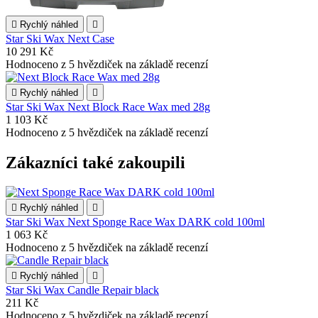

Rychlý náhled

Star Ski Wax Next Case
10 291 Kč
Hodnoceno
z 5 hvězdiček na základě
recenzí

Rychlý náhled

Star Ski Wax Next Block Race Wax med 28g
1 103 Kč
Hodnoceno
z 5 hvězdiček na základě
recenzí
Zákazníci také zakoupili

Rychlý náhled

Star Ski Wax Next Sponge Race Wax DARK cold 100ml
1 063 Kč
Hodnoceno
z 5 hvězdiček na základě
recenzí

Rychlý náhled

Star Ski Wax Candle Repair black
211 Kč
Hodnoceno
z 5 hvězdiček na základě
recenzí