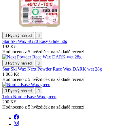

Rychlý náhled

Star Ski Wax SG20 Easy Glide 50g
192 Kč
Hodnoceno
z 5 hvězdiček na základě
recenzí

Rychlý náhled

Star Ski Wax Next Powder Race Wax DARK wet 28g
1 063 Kč
Hodnoceno
z 5 hvězdiček na základě
recenzí

Rychlý náhled

Toko Nordic Base Wax green
290 Kč
Hodnoceno
z 5 hvězdiček na základě
recenzí