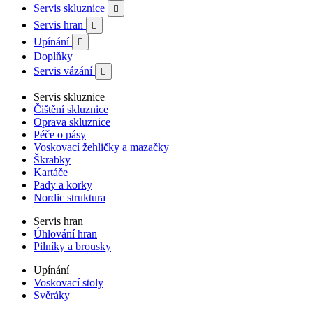
Servis skluznice

Servis hran

Upínání

Doplňky
Servis vázání

Servis skluznice
Čištění skluznice
Oprava skluznice
Péče o pásy
Voskovací žehličky a mazačky
Škrabky
Kartáče
Pady a korky
Nordic struktura
Servis hran
Úhlování hran
Pilníky a brousky
Upínání
Voskovací stoly
Svěráky