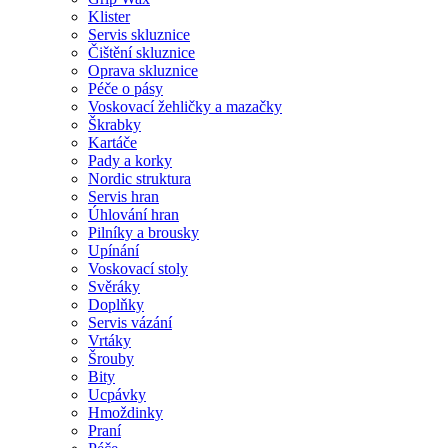
Klister
Servis skluznice
Čištění skluznice
Oprava skluznice
Péče o pásy
Voskovací žehličky a mazačky
Škrabky
Kartáče
Pady a korky
Nordic struktura
Servis hran
Úhlování hran
Pilníky a brousky
Upínání
Voskovací stoly
Svěráky
Doplňky
Servis vázání
Vrtáky
Šrouby
Bity
Ucpávky
Hmoždinky
Praní