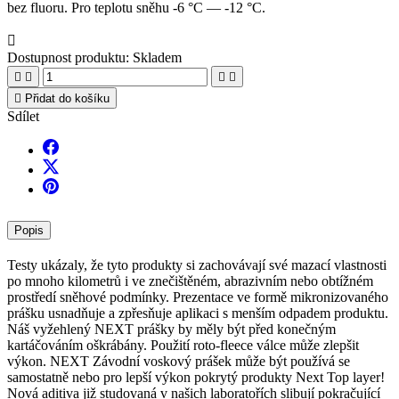
bez fluoru. Pro teplotu sněhu -6 °C — -12 °C.

Dostupnost produktu:
Skladem





Přidat do košíku
Sdílet
Popis
Testy ukázaly, že tyto produkty si zachovávají své mazací vlastnosti
po mnoho kilometrů i ve znečištěném, abrazivním nebo obtížném
prostředí sněhové podmínky. Prezentace ve formě mikronizovaného
prášku usnadňuje a zpřesňuje aplikaci s menším odpadem produktu.
Náš vyžehlený NEXT prášky by měly být před konečným
kartáčováním oškrábány. Použití roto-fleece válce může zlepšit
výkon. NEXT Závodní voskový prášek může být používá se
samostatně nebo pro lepší výkon pokrytý produkty Next Top layer!
Nová aditiva již studovaná v našich laboratořích slibují pokračující