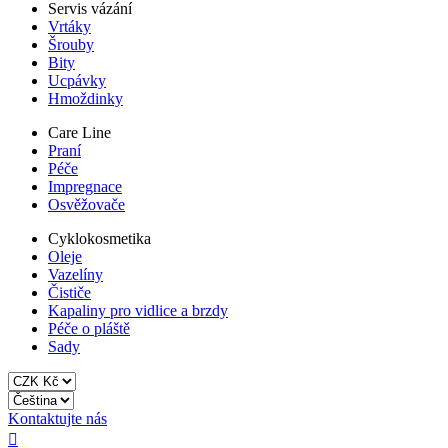
Servis vázání
Vrtáky
Šrouby
Bity
Ucpávky
Hmoždinky
Care Line
Praní
Péče
Impregnace
Osvěžovače
Cyklokosmetika
Oleje
Vazelíny
Čističe
Kapaliny pro vidlice a brzdy
Péče o pláště
Sady
Kontaktujte nás
