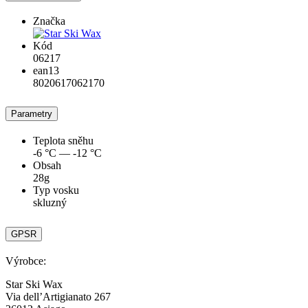
Značka
Kód
06217
ean13
8020617062170
Parametry
Teplota sněhu
-6 °C — -12 °C
Obsah
28g
Typ vosku
skluzný
GPSR
Výrobce:
Star Ski Wax
Via dell’Artigianato 267