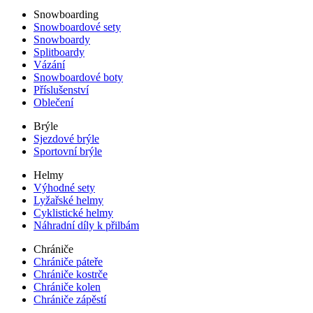
Snowboarding
Snowboardové sety
Snowboardy
Splitboardy
Vázání
Snowboardové boty
Příslušenství
Oblečení
Brýle
Sjezdové brýle
Sportovní brýle
Helmy
Výhodné sety
Lyžařské helmy
Cyklistické helmy
Náhradní díly k přilbám
Chrániče
Chrániče páteře
Chrániče kostrče
Chrániče kolen
Chrániče zápěstí