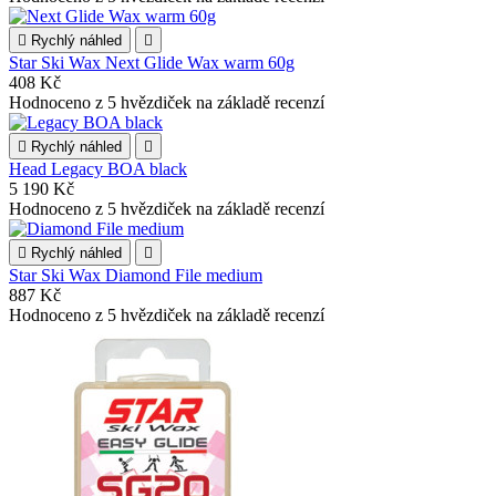

Rychlý náhled

Star Ski Wax Next Glide Wax warm 60g
408 Kč
Hodnoceno
z 5 hvězdiček na základě
recenzí

Rychlý náhled

Head Legacy BOA black
5 190 Kč
Hodnoceno
z 5 hvězdiček na základě
recenzí

Rychlý náhled

Star Ski Wax Diamond File medium
887 Kč
Hodnoceno
z 5 hvězdiček na základě
recenzí