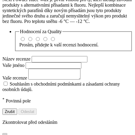
produkty s alternativními přísadami k fluoru. Nejlepší kombinace
syntetických parafínů díky novým přísadám jsou tyto produkty
jedinečné svého druhu a zaručují nemyslitelný výkon pro produkt
bez fluoru. Pro teplotu sněhu -6 °C — -12 °C.
Hodnocení za
Quality
Prosím, přidejte k vaší recenzi hodnocení.
Název recenze
Vaše jméno
Vaše recenze
Souhlasím s obchodními podmínkami a zásadami ochrany
osobních údajů.
*
Povinná pole
Zrušit
Odeslat
Zkontrolovat před odesláním