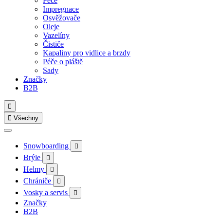
Péče
Impregnace
Osvěžovače
Oleje
Vazelíny
Čističe
Kapaliny pro vidlice a brzdy
Péče o pláště
Sady
Značky
B2B


Všechny
Snowboarding

Brýle

Helmy

Chrániče

Vosky a servis

Značky
B2B