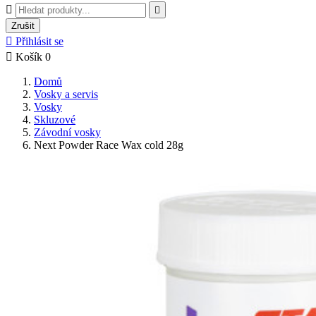


Zrušit

Přihlásit se

Košík
0
Domů
Vosky a servis
Vosky
Skluzové
Závodní vosky
Next Powder Race Wax cold 28g