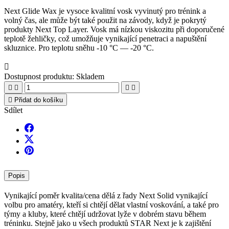
Next Glide Wax je vysoce kvalitní vosk vyvinutý pro trénink a
volný čas, ale může být také použit na závody, když je pokrytý
produkty Next Top Layer. Vosk má nízkou viskozitu při doporučené
teplotě žehličky, což umožňuje vynikající penetraci a napuštění
skluznice. Pro teplotu sněhu -10 °C — -20 °C.

Dostupnost produktu:
Skladem





Přidat do košíku
Sdílet
Popis
Vynikající poměr kvalita/cena dělá z řady Next Solid vynikající
volbu pro amatéry, kteří si chtějí dělat vlastní voskování, a také pro
týmy a kluby, které chtějí udržovat lyže v dobrém stavu během
tréninku. Stejně jako u všech produktů STAR Next je k zajištění