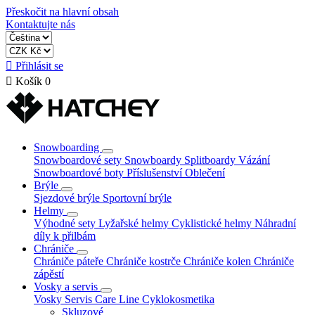
Přeskočit na hlavní obsah
Kontaktujte nás

Přihlásit se

Košík
0
Snowboarding
Snowboardové sety
Snowboardy
Splitboardy
Vázání
Snowboardové boty
Příslušenství
Oblečení
Brýle
Sjezdové brýle
Sportovní brýle
Helmy
Výhodné sety
Lyžařské helmy
Cyklistické helmy
Náhradní
díly k přilbám
Chrániče
Chrániče páteře
Chrániče kostrče
Chrániče kolen
Chrániče
zápěstí
Vosky a servis
Vosky
Servis
Care Line
Cyklokosmetika
Skluzové