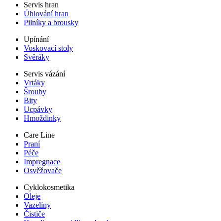
Servis hran
Úhlování hran
Pilníky a brousky
Upínání
Voskovací stoly
Svěráky
Servis vázání
Vrtáky
Šrouby
Bity
Ucpávky
Hmoždinky
Care Line
Praní
Péče
Impregnace
Osvěžovače
Cyklokosmetika
Oleje
Vazelíny
Čističe