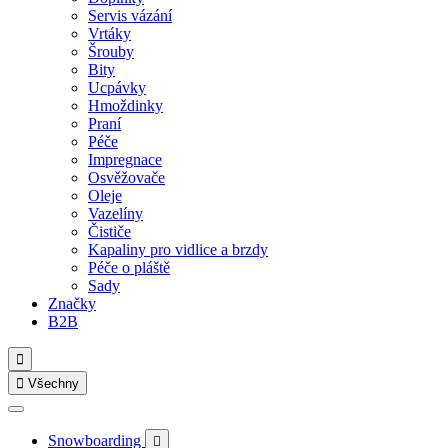
Servis vázání
Vrtáky
Šrouby
Bity
Ucpávky
Hmoždinky
Praní
Péče
Impregnace
Osvěžovače
Oleje
Vazelíny
Čističe
Kapaliny pro vidlice a brzdy
Péče o pláště
Sady
Značky
B2B


Všechny
Snowboarding
