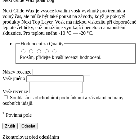
Next Glide Wax polar 60g
Next Glide Wax je vysoce kvalitní vosk vyvinutý pro trénink a
volný čas, ale může být také použit na závody, když je pokrytý
produkty Next Top Layer. Vosk má nízkou viskozitu při doporučené
teplotě žehličky, což umožňuje vynikající penetraci a napuštění
skluznice. Pro teplotu sněhu -10 °C — -20 °C.
Hodnocení za
Quality
Prosím, přidejte k vaší recenzi hodnocení.
Název recenze
Vaše jméno
Vaše recenze
Souhlasím s obchodními podmínkami a zásadami ochrany
osobních údajů.
*
Povinná pole
Zrušit
Odeslat
Zkontrolovat před odesláním