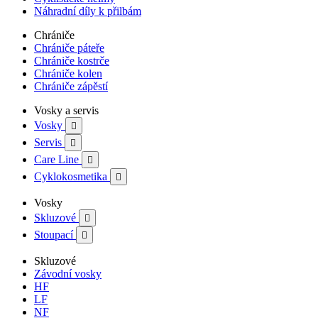
Náhradní díly k přilbám
Chrániče
Chrániče páteře
Chrániče kostrče
Chrániče kolen
Chrániče zápěstí
Vosky a servis
Vosky

Servis

Care Line

Cyklokosmetika

Vosky
Skluzové

Stoupací

Skluzové
Závodní vosky
HF
LF
NF