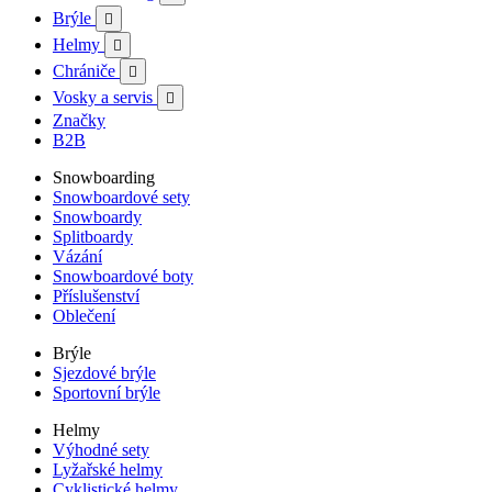
Brýle

Helmy

Chrániče

Vosky a servis

Značky
B2B
Snowboarding
Snowboardové sety
Snowboardy
Splitboardy
Vázání
Snowboardové boty
Příslušenství
Oblečení
Brýle
Sjezdové brýle
Sportovní brýle
Helmy
Výhodné sety
Lyžařské helmy
Cyklistické helmy