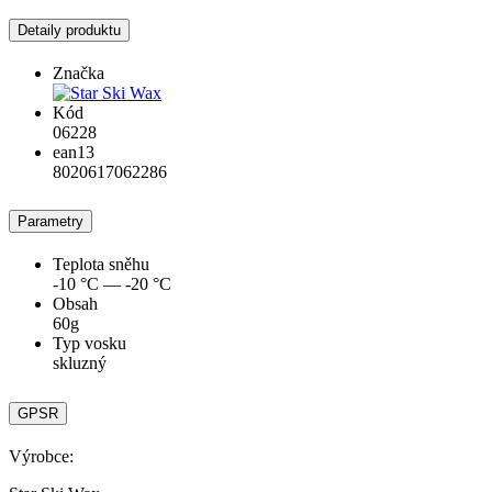
Detaily produktu
Značka
Kód
06228
ean13
8020617062286
Parametry
Teplota sněhu
-10 °C — -20 °C
Obsah
60g
Typ vosku
skluzný
GPSR
Výrobce: