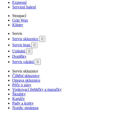
Expresní
Servisní balení
Stoupací
Grip Wax
Klister
Servis
Servis skluznice

Servis hran

Upínání

Doplňky
Servis vázání

Servis skluznice
Čištění skluznice
Oprava skluznice
Péče o pásy
Voskovací žehličky a mazačky
Škrabky
Kartáče
Pady a korky
Nordic struktura