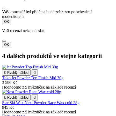
Váš komentář byl přidán a bude zobrazen po schválení
moderátorem.
OK
Vaši recenzi nelze odeslat
OK
4 dalších produktů ve stejné kategorii

Rychlý náhled

Toko Jet Powder Top Finish Mid 30g
3 590 Kč
Hodnoceno
z 5 hvězdiček na základě
recenzí

Rychlý náhled

Star Ski Wax Next Powder Race Wax cold 28g
945 Kč
Hodnoceno
z 5 hvězdiček na základě
recenzí