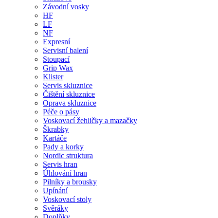
Závodní vosky
HF
LF
NF
Expresní
Servisní balení
Stoupací
Grip Wax
Klister
Servis skluznice
Čištění skluznice
Oprava skluznice
Péče o pásy
Voskovací žehličky a mazačky
Škrabky
Kartáče
Pady a korky
Nordic struktura
Servis hran
Úhlování hran
Pilníky a brousky
Upínání
Voskovací stoly
Svěráky
Doplňky