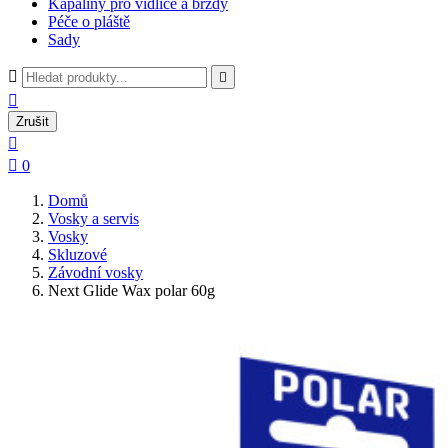
Kapaliny pro vidlice a brzdy
Péče o pláště
Sady



Zrušit


0
Domů
Vosky a servis
Vosky
Skluzové
Závodní vosky
Next Glide Wax polar 60g