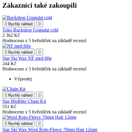
Zákazníci také zakoupili

Rychlý náhled

Toko Backshop Granulat cold
2 362 Kč
Hodnoceno
z 5 hvězdiček na základě
recenzí

Rychlý náhled

Star Ski Wax NF med 60g
244 Kč
Hodnoceno
z 5 hvězdiček na základě
recenzí
Výprodej

Rychlý náhled

Star BluBike Chain Kit
551 Kč
Hodnoceno
z 5 hvězdiček na základě
recenzí

Rychlý náhled

Star Ski Wax Wool Roto-Fleece 70mm Hair 12mm