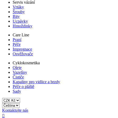
Servis vázání
Vrtáky
Šrouby
Bity
Ucpávky
Hmoždinky
Care Line
Praní
Péče
Impregnace
Osvěžovače
Cyklokosmetika
Oleje
Vazelíny
Čističe
Kapaliny pro vidlice a brzdy
Péče o pláště
Sady
Kontaktujte nás
