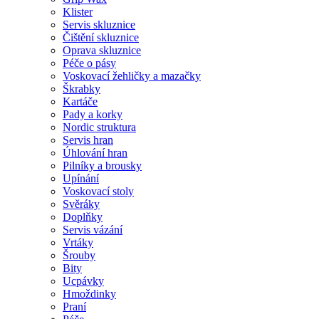
Klister
Servis skluznice
Čištění skluznice
Oprava skluznice
Péče o pásy
Voskovací žehličky a mazačky
Škrabky
Kartáče
Pady a korky
Nordic struktura
Servis hran
Úhlování hran
Pilníky a brousky
Upínání
Voskovací stoly
Svěráky
Doplňky
Servis vázání
Vrtáky
Šrouby
Bity
Ucpávky
Hmoždinky
Praní