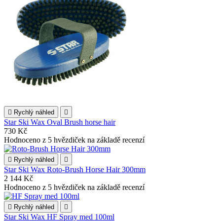

Rychlý náhled

Star Ski Wax Oval Brush horse hair
730 Kč
Hodnoceno
z 5 hvězdiček na základě
recenzí

Rychlý náhled

Star Ski Wax Roto-Brush Horse Hair 300mm
2 144 Kč
Hodnoceno
z 5 hvězdiček na základě
recenzí

Rychlý náhled

Star Ski Wax HF Spray med 100ml