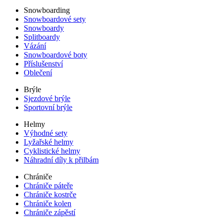
Snowboarding
Snowboardové sety
Snowboardy
Splitboardy
Vázání
Snowboardové boty
Příslušenství
Oblečení
Brýle
Sjezdové brýle
Sportovní brýle
Helmy
Výhodné sety
Lyžařské helmy
Cyklistické helmy
Náhradní díly k přilbám
Chrániče
Chrániče páteře
Chrániče kostrče
Chrániče kolen
Chrániče zápěstí