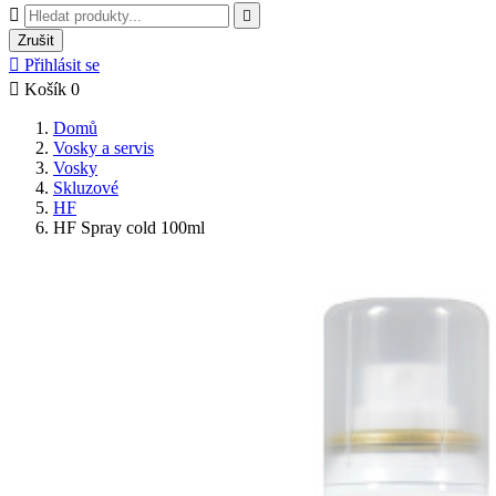


Zrušit

Přihlásit se

Košík
0
Domů
Vosky a servis
Vosky
Skluzové
HF
HF Spray cold 100ml