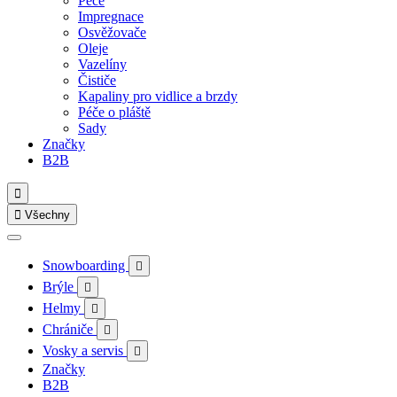
Péče
Impregnace
Osvěžovače
Oleje
Vazelíny
Čističe
Kapaliny pro vidlice a brzdy
Péče o pláště
Sady
Značky
B2B


Všechny
Snowboarding

Brýle

Helmy

Chrániče

Vosky a servis

Značky
B2B