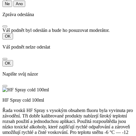
Ne
Ano
Zpráva odeslána
Váš podnět byl odeslán a bude ho posuzovat moderátor.
OK
Váš podnět nelze odeslat
OK
Napište svůj názor
HF Spray cold 100ml
Řada vosků HF Spray s vysokým obsahem fluoru byla vyvinuta pro
závodění. Tři dobře kalibrované produkty nabízejí široký teplotní
rozsah použití a jednoduchou aplikaci. Použitá rozpouštědla jsou
nízko toxické alkoholy, které zajišťují rychlé odpařování a zároveň
umožňují rychlé a čisté voskování. Pro teplotu sněhu -6 °C — -12