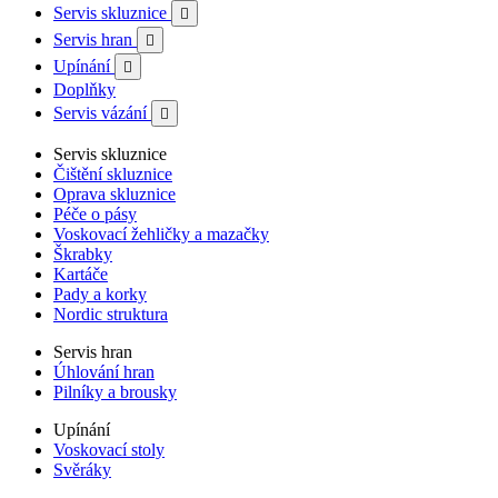
Servis skluznice

Servis hran

Upínání

Doplňky
Servis vázání

Servis skluznice
Čištění skluznice
Oprava skluznice
Péče o pásy
Voskovací žehličky a mazačky
Škrabky
Kartáče
Pady a korky
Nordic struktura
Servis hran
Úhlování hran
Pilníky a brousky
Upínání
Voskovací stoly
Svěráky