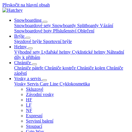
Přeskočit na hlavní obsah
Snowboarding
Snowboardové sety
Snowboardy
Splitboardy
Vázání
Snowboardové boty
Příslušenství
Oblečení
Brýle
Sjezdové brýle
Sportovní brýle
Helmy
Výhodné sety
Lyžařské helmy
Cyklistické helmy
Náhradní
díly k přilbám
Chrániče
Chrániče páteře
Chrániče kostrče
Chrániče kolen
Chrániče
zápěstí
Vosky a servis
Vosky
Servis
Care Line
Cyklokosmetika
Skluzové
Závodní vosky
HF
LF
NF
Expresní
Servisní balení
Stoupací
Grip Wax