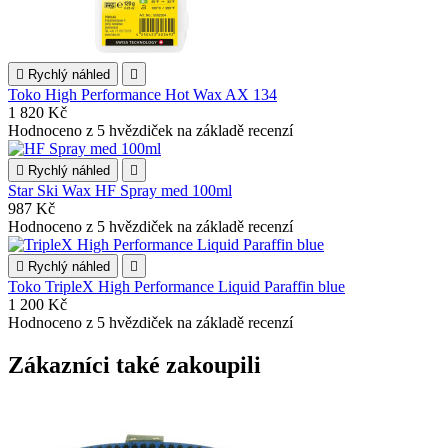

Rychlý náhled

Toko High Performance Hot Wax AX 134
1 820 Kč
Hodnoceno
z 5 hvězdiček na základě
recenzí

Rychlý náhled

Star Ski Wax HF Spray med 100ml
987 Kč
Hodnoceno
z 5 hvězdiček na základě
recenzí

Rychlý náhled

Toko TripleX High Performance Liquid Paraffin blue
1 200 Kč
Hodnoceno
z 5 hvězdiček na základě
recenzí
Zákazníci také zakoupili