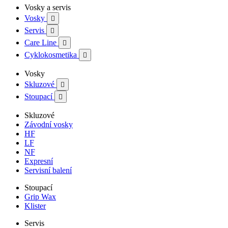
Vosky a servis
Vosky

Servis

Care Line

Cyklokosmetika

Vosky
Skluzové

Stoupací

Skluzové
Závodní vosky
HF
LF
NF
Expresní
Servisní balení
Stoupací
Grip Wax
Klister
Servis