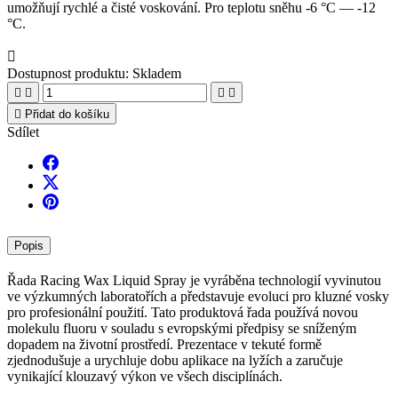
umožňují rychlé a čisté voskování. Pro teplotu sněhu -6 °C — -12
°C.

Dostupnost produktu:
Skladem





Přidat do košíku
Sdílet
Popis
Řada Racing Wax Liquid Spray je vyráběna technologií vyvinutou
ve výzkumných laboratořích a představuje evoluci pro kluzné vosky
pro profesionální použití. Tato produktová řada používá novou
molekulu fluoru v souladu s evropskými předpisy se sníženým
dopadem na životní prostředí. Prezentace v tekuté formě
zjednodušuje a urychluje dobu aplikace na lyžích a zaručuje
vynikající klouzavý výkon ve všech disciplínách.