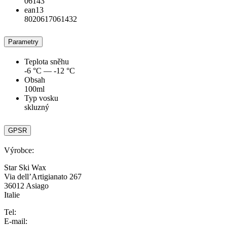
06143
ean13
8020617061432
Parametry
Teplota sněhu
-6 °C — -12 °C
Obsah
100ml
Typ vosku
skluzný
GPSR
Výrobce:
Star Ski Wax
Via dell’Artigianato 267
36012 Asiago
Italie
Tel:
E-mail: