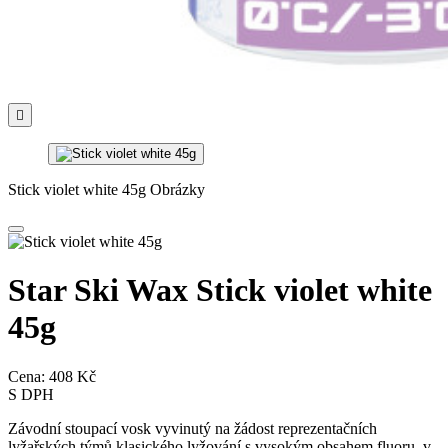

Stick violet white 45g Obrázky
Star Ski Wax Stick violet white
45g
Cena:
408 Kč
S DPH
Závodní stoupací vosk vyvinutý na žádost reprezentačních
lyžařských týmů klasického lyžování s vysokým obsahem fluoru, v