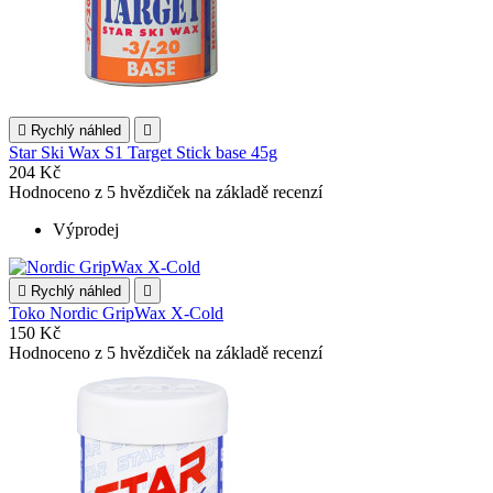

Rychlý náhled

Star Ski Wax S1 Target Stick base 45g
204 Kč
Hodnoceno
z 5 hvězdiček na základě
recenzí
Výprodej

Rychlý náhled

Toko Nordic GripWax X-Cold
150 Kč
Hodnoceno
z 5 hvězdiček na základě
recenzí