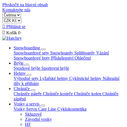
Přeskočit na hlavní obsah
Kontaktujte nás

Přihlásit se

Košík
0
Snowboarding
Snowboardové sety
Snowboardy
Splitboardy
Vázání
Snowboardové boty
Příslušenství
Oblečení
Brýle
Sjezdové brýle
Sportovní brýle
Helmy
Výhodné sety
Lyžařské helmy
Cyklistické helmy
Náhradní
díly k přilbám
Chrániče
Chrániče páteře
Chrániče kostrče
Chrániče kolen
Chrániče
zápěstí
Vosky a servis
Vosky
Servis
Care Line
Cyklokosmetika
Skluzové
Závodní vosky
HF