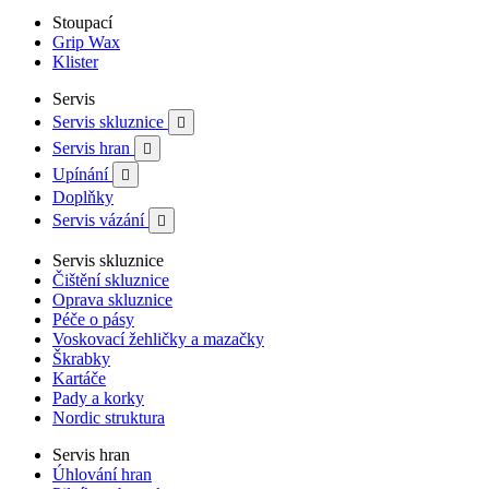
Stoupací
Grip Wax
Klister
Servis
Servis skluznice

Servis hran

Upínání

Doplňky
Servis vázání

Servis skluznice
Čištění skluznice
Oprava skluznice
Péče o pásy
Voskovací žehličky a mazačky
Škrabky
Kartáče
Pady a korky
Nordic struktura
Servis hran
Úhlování hran