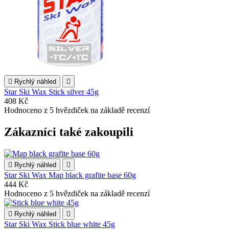

Rychlý náhled

Star Ski Wax Stick silver 45g
408 Kč
Hodnoceno
z 5 hvězdiček na základě
recenzí
Zákazníci také zakoupili

Rychlý náhled

Star Ski Wax Map black grafite base 60g
444 Kč
Hodnoceno
z 5 hvězdiček na základě
recenzí

Rychlý náhled

Star Ski Wax Stick blue white 45g