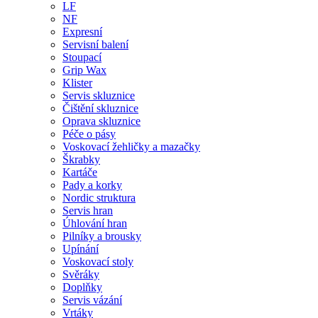
LF
NF
Expresní
Servisní balení
Stoupací
Grip Wax
Klister
Servis skluznice
Čištění skluznice
Oprava skluznice
Péče o pásy
Voskovací žehličky a mazačky
Škrabky
Kartáče
Pady a korky
Nordic struktura
Servis hran
Úhlování hran
Pilníky a brousky
Upínání
Voskovací stoly
Svěráky
Doplňky
Servis vázání
Vrtáky