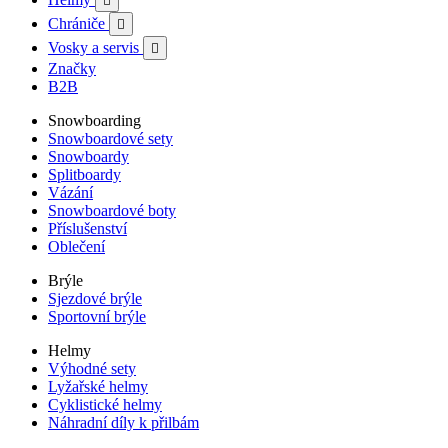

Chrániče

Vosky a servis

Značky
B2B
Snowboarding
Snowboardové sety
Snowboardy
Splitboardy
Vázání
Snowboardové boty
Příslušenství
Oblečení
Brýle
Sjezdové brýle
Sportovní brýle
Helmy
Výhodné sety
Lyžařské helmy
Cyklistické helmy
Náhradní díly k přilbám