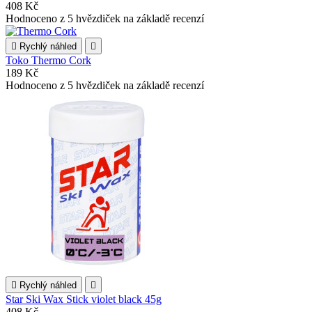
408 Kč
Hodnoceno
z 5 hvězdiček na základě
recenzí

Rychlý náhled

Toko Thermo Cork
189 Kč
Hodnoceno
z 5 hvězdiček na základě
recenzí

Rychlý náhled

Star Ski Wax Stick violet black 45g
408 Kč