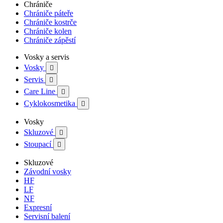
Chrániče
Chrániče páteře
Chrániče kostrče
Chrániče kolen
Chrániče zápěstí
Vosky a servis
Vosky

Servis

Care Line

Cyklokosmetika

Vosky
Skluzové

Stoupací

Skluzové
Závodní vosky
HF
LF
NF
Expresní
Servisní balení