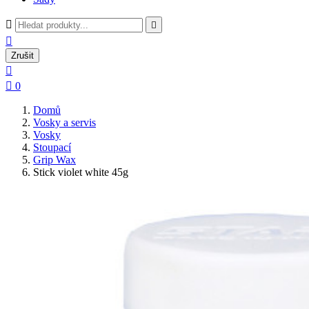



Zrušit


0
Domů
Vosky a servis
Vosky
Stoupací
Grip Wax
Stick violet white 45g