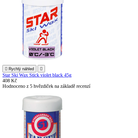

Rychlý náhled

Star Ski Wax Stick violet black 45g
408 Kč
Hodnoceno
z 5 hvězdiček na základě
recenzí