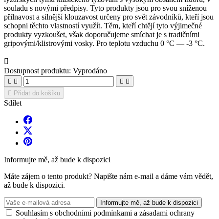
souladu s novými předpisy. Tyto produkty jsou pro svou sníženou
přilnavost a silnější klouzavost určeny pro svět závodníků, kteří jsou
schopni těchto vlastností využít. Těm, kteří chtějí tyto výjimečné
produkty vyzkoušet, však doporučujeme smíchat je s tradičními
gripovými/klistrovými vosky. Pro teplotu vzduchu 0 °C — -3 °C.

Dostupnost produktu:
Vyprodáno





Přidat do košíku
Sdílet
Informujte mě, až bude k dispozici
Máte zájem o tento produkt? Napište nám e-mail a dáme vám vědět,
až bude k dispozici.
Informujte mě, až bude k dispozici
Souhlasím s obchodními podmínkami a zásadami ochrany