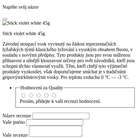
Napište svůj názor
Stick violet white 45g
Závodní stoupací vosk vyvinutý na žádost reprezentačních
lyžařských týmů klasického lyžování s vysokým obsahem fluoru, v
souladu s novými předpisy. Tyto produkty jsou pro svou sníženou
přilnavost a silnější klouzavost určeny pro svět závodníků, kteří jsou
schopni těchto vlastností využít. Těm, kteří chtějí tyto výjimečné
produkty vyzkoušet, však doporučujeme smíchat je s tradičními
gripovými/klistrovými vosky. Pro teplotu vzduchu 0 °C — -3 °C.
Hodnocení za
Quality
Prosím, přidejte k vaší recenzi hodnocení.
Název recenze
Vaše jméno
Vaše recenze