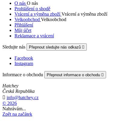
O nás
O nás
Prohlášení o shodě
Vrácení a výměna zboží
Vrácení a výměna zboží
Velkoobchod
Velkoobchod
Přihlášení
Můj účet
Reklamace a vrácení
Sledujte nás
Přepnout sledujte nás odkazů

Facebook
Instagram
Informace o obchodu
Přepnout informace o obchodu

Hatchey
Česká Republika

info@hatchey.cz
© 2026
Nahrávám...
Zpět na začátek