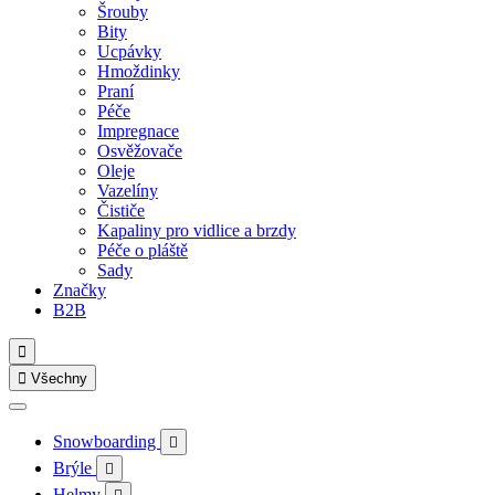
Šrouby
Bity
Ucpávky
Hmoždinky
Praní
Péče
Impregnace
Osvěžovače
Oleje
Vazelíny
Čističe
Kapaliny pro vidlice a brzdy
Péče o pláště
Sady
Značky
B2B


Všechny
Snowboarding

Brýle

Helmy