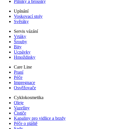
Pilníky a brousky
Upínání
Voskovací stoly
Svěráky
Servis vázání
Vrtáky
Šrouby
Bity
Ucpávky
Hmoždinky
Care Line
Praní
Péče
Impregnace
Osvěžovače
Cyklokosmetika
Oleje
Vazelíny
Čističe
Kapaliny pro vidlice a brzdy
Péče o pláště
Sady