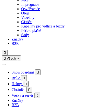
Péče
Impregnace
Osvěžovače
Oleje
Vazelíny
Čističe
Kapaliny pro vidlice a brzdy
Péče o pláště
Sady
Značky
B2B


Všechny
Snowboarding

Brýle

Helmy

Chrániče

Vosky a servis

Značky
B2B