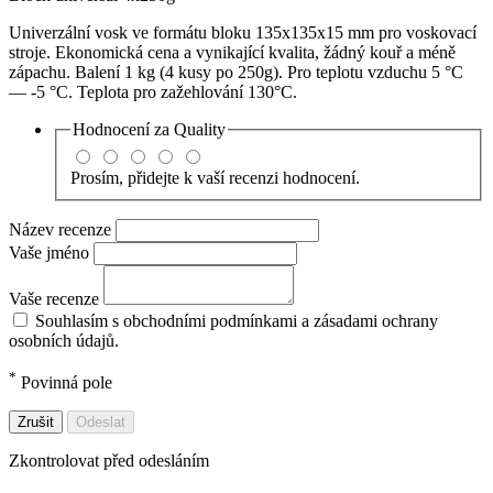
Univerzální vosk ve formátu bloku 135x135x15 mm pro voskovací
stroje. Ekonomická cena a vynikající kvalita, žádný kouř a méně
zápachu. Balení 1 kg (4 kusy po 250g). Pro teplotu vzduchu 5 °C
— -5 °C. Teplota pro zažehlování 130°C.
Hodnocení za
Quality
Prosím, přidejte k vaší recenzi hodnocení.
Název recenze
Vaše jméno
Vaše recenze
Souhlasím s obchodními podmínkami a zásadami ochrany
osobních údajů.
*
Povinná pole
Zrušit
Odeslat
Zkontrolovat před odesláním