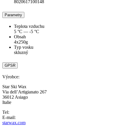
8020617100148
Parametry
Teplota vzduchu
5 °C — -5 °C
Obsah
4x250g
Typ vosku
skluzný
GPSR
Výrobce:
Star Ski Wax
Via dell’Artigianato 267
36012 Asiago
Italie
Tel:
E-mail:
starwax.com