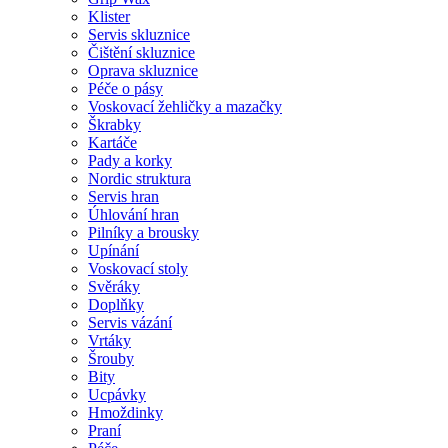
Klister
Servis skluznice
Čištění skluznice
Oprava skluznice
Péče o pásy
Voskovací žehličky a mazačky
Škrabky
Kartáče
Pady a korky
Nordic struktura
Servis hran
Úhlování hran
Pilníky a brousky
Upínání
Voskovací stoly
Svěráky
Doplňky
Servis vázání
Vrtáky
Šrouby
Bity
Ucpávky
Hmoždinky
Praní