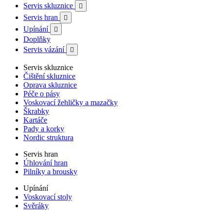
Servis skluznice

Servis hran

Upínání

Doplňky
Servis vázání

Servis skluznice
Čištění skluznice
Oprava skluznice
Péče o pásy
Voskovací žehličky a mazačky
Škrabky
Kartáče
Pady a korky
Nordic struktura
Servis hran
Úhlování hran
Pilníky a brousky
Upínání
Voskovací stoly
Svěráky