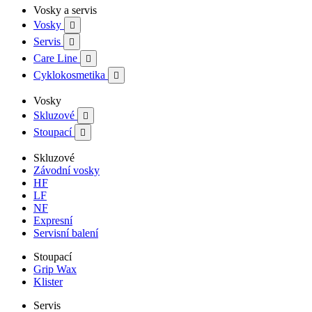
Vosky a servis
Vosky

Servis

Care Line

Cyklokosmetika

Vosky
Skluzové

Stoupací

Skluzové
Závodní vosky
HF
LF
NF
Expresní
Servisní balení
Stoupací
Grip Wax
Klister
Servis