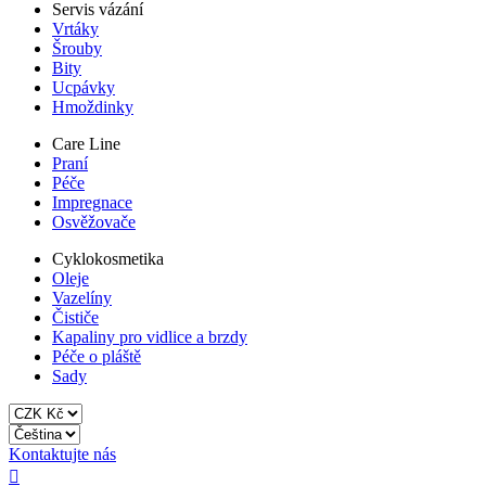
Servis vázání
Vrtáky
Šrouby
Bity
Ucpávky
Hmoždinky
Care Line
Praní
Péče
Impregnace
Osvěžovače
Cyklokosmetika
Oleje
Vazelíny
Čističe
Kapaliny pro vidlice a brzdy
Péče o pláště
Sady
Kontaktujte nás
