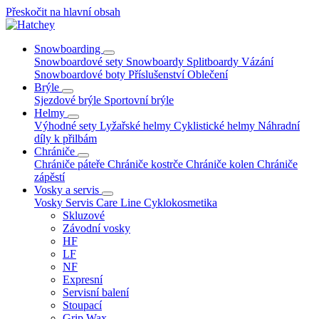
Přeskočit na hlavní obsah
Snowboarding
Snowboardové sety
Snowboardy
Splitboardy
Vázání
Snowboardové boty
Příslušenství
Oblečení
Brýle
Sjezdové brýle
Sportovní brýle
Helmy
Výhodné sety
Lyžařské helmy
Cyklistické helmy
Náhradní
díly k přilbám
Chrániče
Chrániče páteře
Chrániče kostrče
Chrániče kolen
Chrániče
zápěstí
Vosky a servis
Vosky
Servis
Care Line
Cyklokosmetika
Skluzové
Závodní vosky
HF
LF
NF
Expresní
Servisní balení
Stoupací
Grip Wax