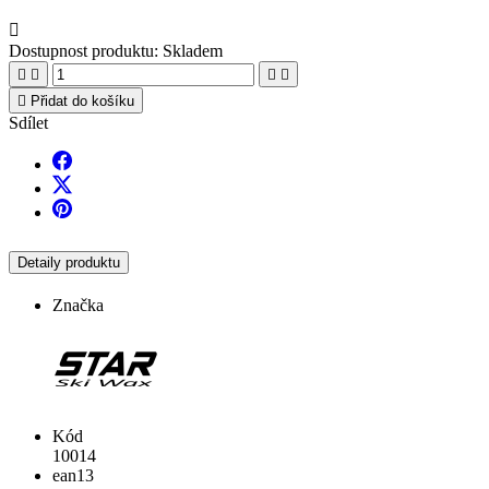

Dostupnost produktu:
Skladem





Přidat do košíku
Sdílet
Detaily produktu
Značka
Kód
10014
ean13