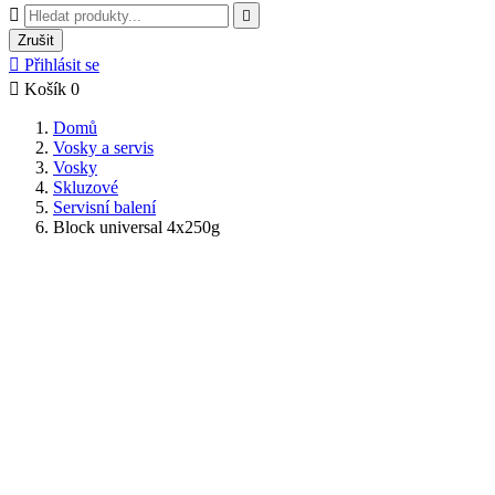


Zrušit

Přihlásit se

Košík
0
Domů
Vosky a servis
Vosky
Skluzové
Servisní balení
Block universal 4x250g