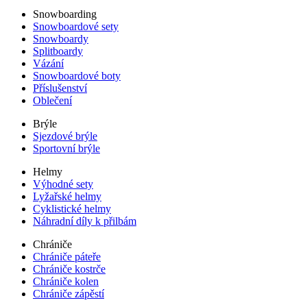
Snowboarding
Snowboardové sety
Snowboardy
Splitboardy
Vázání
Snowboardové boty
Příslušenství
Oblečení
Brýle
Sjezdové brýle
Sportovní brýle
Helmy
Výhodné sety
Lyžařské helmy
Cyklistické helmy
Náhradní díly k přilbám
Chrániče
Chrániče páteře
Chrániče kostrče
Chrániče kolen
Chrániče zápěstí