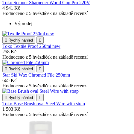
Toko Scraper Sharpener World Cup Pro 220V
4 941 Kč
Hodnoceno
z 5 hvězdiček na základě
recenzí
Výprodej

Rychlý náhled

Toko Textile Proof 250ml new
258 Kč
Hodnoceno
z 5 hvězdiček na základě
recenzí

Rychlý náhled

Star Ski Wax Chromed File 250mm
665 Kč
Hodnoceno
z 5 hvězdiček na základě
recenzí

Rychlý náhled

Toko Base Brush oval Steel Wire with strap
1 503 Kč
Hodnoceno
z 5 hvězdiček na základě
recenzí