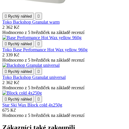

Rychlý náhled

Toko Backshop Granulat warm
2 362 Kč
Hodnoceno
z 5 hvězdiček na základě
recenzí

Rychlý náhled

Toko Base Performance Hot Wax yellow 960g
2 339 Kč
Hodnoceno
z 5 hvězdiček na základě
recenzí

Rychlý náhled

Toko Backshop Granulat universal
2 362 Kč
Hodnoceno
z 5 hvězdiček na základě
recenzí

Rychlý náhled

Star Ski Wax Block cold 4x250g
675 Kč
Hodnoceno
z 5 hvězdiček na základě
recenzí
Zákazníci také zakoupili