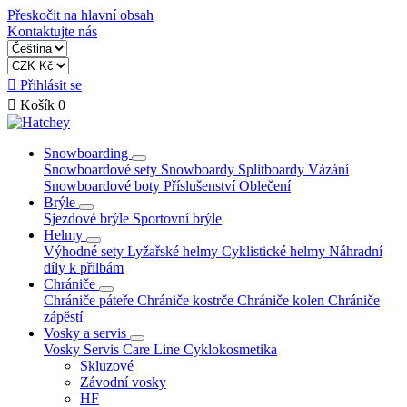
Přeskočit na hlavní obsah
Kontaktujte nás

Přihlásit se

Košík
0
Snowboarding
Snowboardové sety
Snowboardy
Splitboardy
Vázání
Snowboardové boty
Příslušenství
Oblečení
Brýle
Sjezdové brýle
Sportovní brýle
Helmy
Výhodné sety
Lyžařské helmy
Cyklistické helmy
Náhradní
díly k přilbám
Chrániče
Chrániče páteře
Chrániče kostrče
Chrániče kolen
Chrániče
zápěstí
Vosky a servis
Vosky
Servis
Care Line
Cyklokosmetika
Skluzové
Závodní vosky
HF