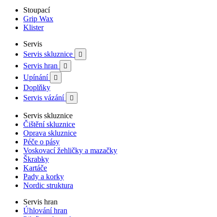
Stoupací
Grip Wax
Klister
Servis
Servis skluznice

Servis hran

Upínání

Doplňky
Servis vázání

Servis skluznice
Čištění skluznice
Oprava skluznice
Péče o pásy
Voskovací žehličky a mazačky
Škrabky
Kartáče
Pady a korky
Nordic struktura
Servis hran
Úhlování hran