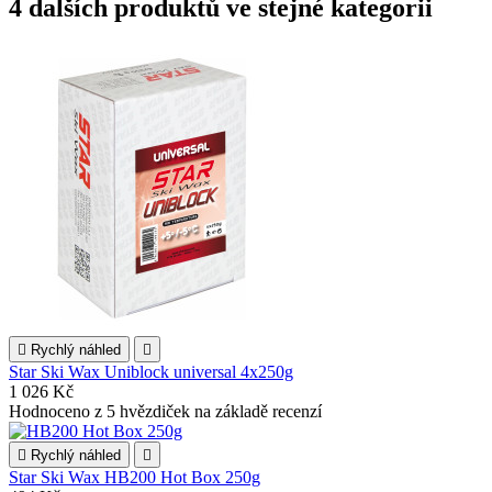
4 dalších produktů ve stejné kategorii

Rychlý náhled

Star Ski Wax Uniblock universal 4x250g
1 026 Kč
Hodnoceno
z 5 hvězdiček na základě
recenzí

Rychlý náhled

Star Ski Wax HB200 Hot Box 250g