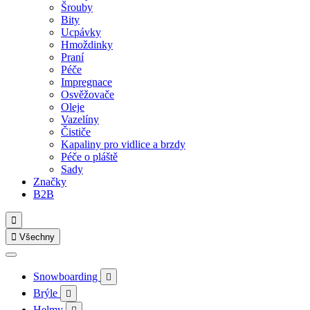
Šrouby
Bity
Ucpávky
Hmoždinky
Praní
Péče
Impregnace
Osvěžovače
Oleje
Vazelíny
Čističe
Kapaliny pro vidlice a brzdy
Péče o pláště
Sady
Značky
B2B


Všechny
Snowboarding

Brýle

Helmy