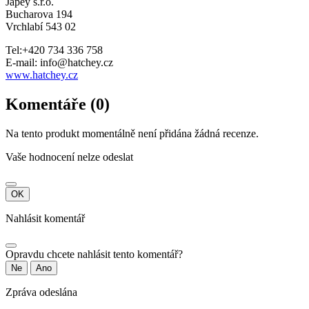
Japey s.r.o.
Bucharova 194
Vrchlabí 543 02
Tel:+420 734 336 758
E-mail: info@hatchey.cz
www.hatchey.cz
Komentáře (0)
Na tento produkt momentálně není přidána žádná recenze.
Vaše hodnocení nelze odeslat
OK
Nahlásit komentář
Opravdu chcete nahlásit tento komentář?
Ne
Ano
Zpráva odeslána