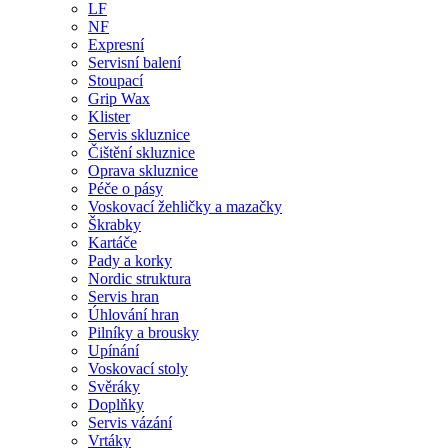
LF
NF
Expresní
Servisní balení
Stoupací
Grip Wax
Klister
Servis skluznice
Čištění skluznice
Oprava skluznice
Péče o pásy
Voskovací žehličky a mazačky
Škrabky
Kartáče
Pady a korky
Nordic struktura
Servis hran
Úhlování hran
Pilníky a brousky
Upínání
Voskovací stoly
Svěráky
Doplňky
Servis vázání
Vrtáky