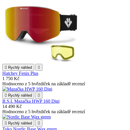

Rychlý náhled

Hatchey Fenix Plus
1 750 Kč
Hodnoceno
z 5 hvězdiček na základě
recenzí

Rychlý náhled

B.S.I. Mazačka HWP 160 Digi
14 490 Kč
Hodnoceno
z 5 hvězdiček na základě
recenzí

Rychlý náhled

Toko Nordic Base Wax green