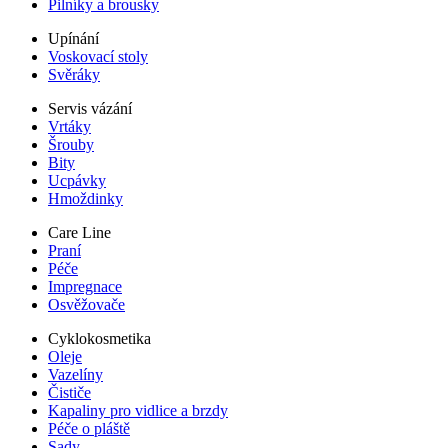
Pilníky a brousky
Upínání
Voskovací stoly
Svěráky
Servis vázání
Vrtáky
Šrouby
Bity
Ucpávky
Hmoždinky
Care Line
Praní
Péče
Impregnace
Osvěžovače
Cyklokosmetika
Oleje
Vazelíny
Čističe
Kapaliny pro vidlice a brzdy
Péče o pláště
Sady