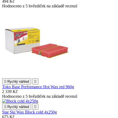
494 Kč
Hodnoceno
z 5 hvězdiček na základě
recenzí

Rychlý náhled

Toko Base Performance Hot Wax red 960g
2 339 Kč
Hodnoceno
z 5 hvězdiček na základě
recenzí

Rychlý náhled

Star Ski Wax Block cold 4x250g
675 Kč