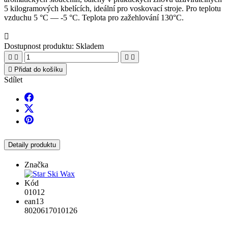
5 kilogramových kbelících, ideální pro voskovací stroje. Pro teplotu
vzduchu 5 °C — -5 °C. Teplota pro zažehlování 130°C.

Dostupnost produktu:
Skladem





Přidat do košíku
Sdílet
Detaily produktu
Značka
Kód
01012
ean13
8020617010126