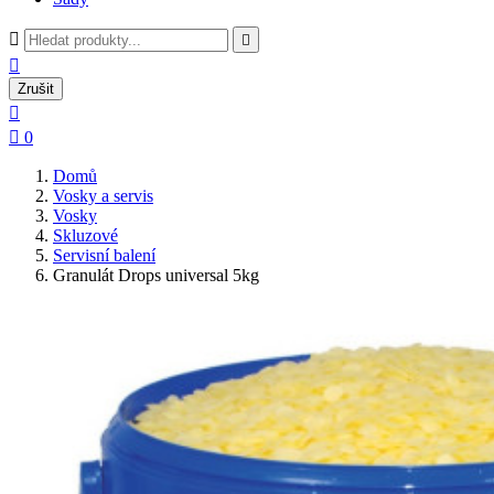



Zrušit


0
Domů
Vosky a servis
Vosky
Skluzové
Servisní balení
Granulát Drops universal 5kg