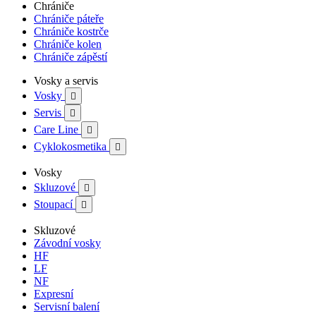
Chrániče
Chrániče páteře
Chrániče kostrče
Chrániče kolen
Chrániče zápěstí
Vosky a servis
Vosky

Servis

Care Line

Cyklokosmetika

Vosky
Skluzové

Stoupací

Skluzové
Závodní vosky
HF
LF
NF
Expresní
Servisní balení