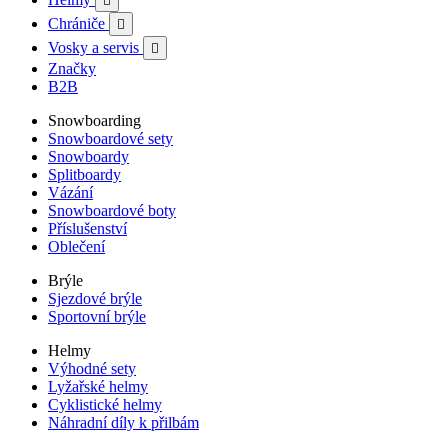

Chrániče

Vosky a servis

Značky
B2B
Snowboarding
Snowboardové sety
Snowboardy
Splitboardy
Vázání
Snowboardové boty
Příslušenství
Oblečení
Brýle
Sjezdové brýle
Sportovní brýle
Helmy
Výhodné sety
Lyžařské helmy
Cyklistické helmy
Náhradní díly k přilbám