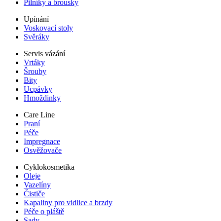
Pilníky a brousky
Upínání
Voskovací stoly
Svěráky
Servis vázání
Vrtáky
Šrouby
Bity
Ucpávky
Hmoždinky
Care Line
Praní
Péče
Impregnace
Osvěžovače
Cyklokosmetika
Oleje
Vazelíny
Čističe
Kapaliny pro vidlice a brzdy
Péče o pláště
Sady