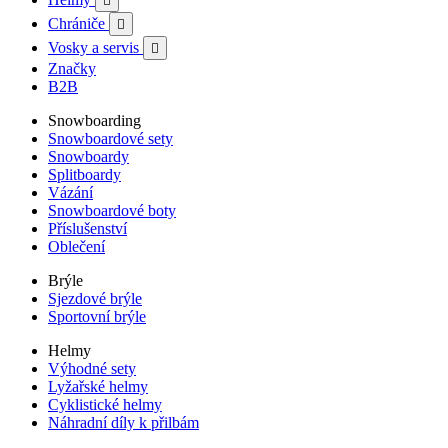

Chrániče

Vosky a servis

Značky
B2B
Snowboarding
Snowboardové sety
Snowboardy
Splitboardy
Vázání
Snowboardové boty
Příslušenství
Oblečení
Brýle
Sjezdové brýle
Sportovní brýle
Helmy
Výhodné sety
Lyžařské helmy
Cyklistické helmy
Náhradní díly k přilbám