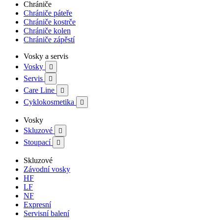
Chrániče
Chrániče páteře
Chrániče kostrče
Chrániče kolen
Chrániče zápěstí
Vosky a servis
Vosky

Servis

Care Line

Cyklokosmetika

Vosky
Skluzové

Stoupací

Skluzové
Závodní vosky
HF
LF
NF
Expresní
Servisní balení