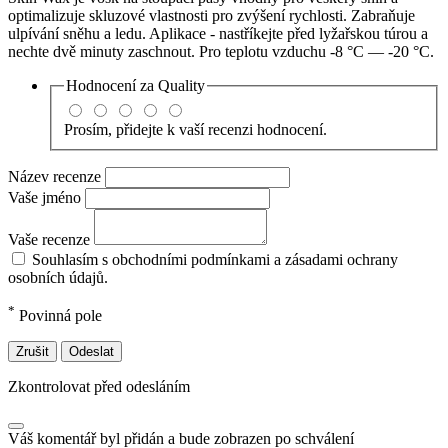
optimalizuje skluzové vlastnosti pro zvýšení rychlosti. Zabraňuje
ulpívání sněhu a ledu. Aplikace - nastříkejte před lyžařskou túrou a
nechte dvě minuty zaschnout. Pro teplotu vzduchu -8 °C — -20 °C.
Hodnocení za
Quality
Prosím, přidejte k vaší recenzi hodnocení.
Název recenze
Vaše jméno
Vaše recenze
Souhlasím s obchodními podmínkami a zásadami ochrany
osobních údajů.
*
Povinná pole
Zrušit
Odeslat
Zkontrolovat před odesláním
Váš komentář byl přidán a bude zobrazen po schválení