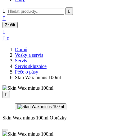



Zrušit


0
Domů
Vosky a servis
Servis
Servis skluznice
Péče o pásy
Skin Wax minus 100ml

Skin Wax minus 100ml Obrázky