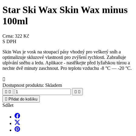
Star Ski Wax Skin Wax minus
100ml
Cena:
322 Kč
S DPH
Skin Wax je vosk na stoupací pásy vhodný pro veškerý sníh a
optimalizuje skluzové vlastnosti pro zvýšení rychlosti. Zabraňuje
ulpívání sněhu a ledu. Aplikace - nastříkejte před lyžařskou túrou a
nechte dvě minuty zaschnout. Pro teplotu vzduchu -8 °C — -20 °C.

Dostupnost produktu:
Skladem





Přidat do košíku
Sdílet