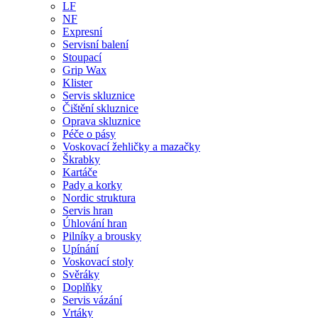
LF
NF
Expresní
Servisní balení
Stoupací
Grip Wax
Klister
Servis skluznice
Čištění skluznice
Oprava skluznice
Péče o pásy
Voskovací žehličky a mazačky
Škrabky
Kartáče
Pady a korky
Nordic struktura
Servis hran
Úhlování hran
Pilníky a brousky
Upínání
Voskovací stoly
Svěráky
Doplňky
Servis vázání
Vrtáky