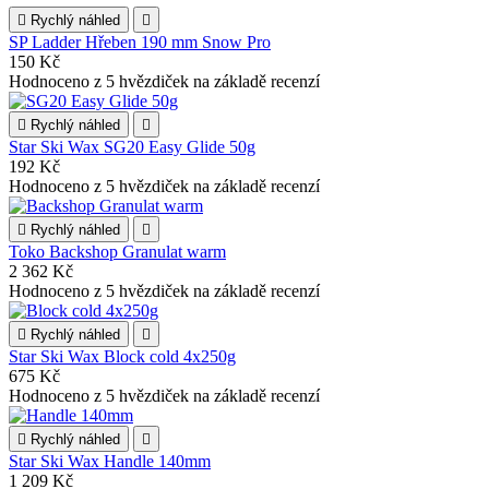

Rychlý náhled

SP Ladder Hřeben 190 mm Snow Pro
150 Kč
Hodnoceno
z 5 hvězdiček na základě
recenzí

Rychlý náhled

Star Ski Wax SG20 Easy Glide 50g
192 Kč
Hodnoceno
z 5 hvězdiček na základě
recenzí

Rychlý náhled

Toko Backshop Granulat warm
2 362 Kč
Hodnoceno
z 5 hvězdiček na základě
recenzí

Rychlý náhled

Star Ski Wax Block cold 4x250g
675 Kč
Hodnoceno
z 5 hvězdiček na základě
recenzí

Rychlý náhled

Star Ski Wax Handle 140mm
1 209 Kč