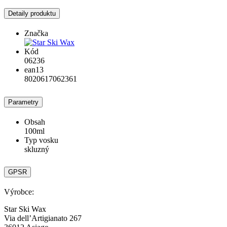
Detaily produktu
Značka
Kód
06236
ean13
8020617062361
Parametry
Obsah
100ml
Typ vosku
skluzný
GPSR
Výrobce:
Star Ski Wax
Via dell’Artigianato 267