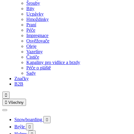
Šrouby
Bity
Ucpávky
Hmoždinky
Praní
Péče
Impregnace
Osvěžovače
Oleje
Vazelíny
Čističe
Kapaliny pro vidlice a brzdy
Péče o pláště
Sady
Značky
B2B


Všechny
Snowboarding

Brýle

Helmy