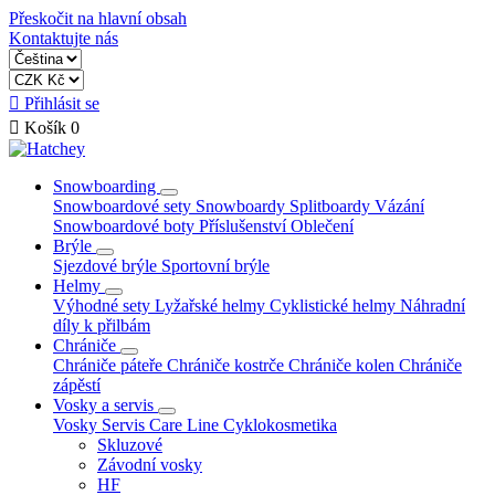
Přeskočit na hlavní obsah
Kontaktujte nás

Přihlásit se

Košík
0
Snowboarding
Snowboardové sety
Snowboardy
Splitboardy
Vázání
Snowboardové boty
Příslušenství
Oblečení
Brýle
Sjezdové brýle
Sportovní brýle
Helmy
Výhodné sety
Lyžařské helmy
Cyklistické helmy
Náhradní
díly k přilbám
Chrániče
Chrániče páteře
Chrániče kostrče
Chrániče kolen
Chrániče
zápěstí
Vosky a servis
Vosky
Servis
Care Line
Cyklokosmetika
Skluzové
Závodní vosky
HF