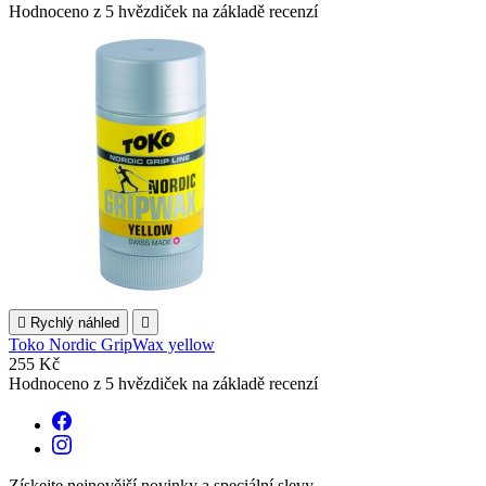
Hodnoceno
z 5 hvězdiček na základě
recenzí

Rychlý náhled

Toko Nordic GripWax yellow
255 Kč
Hodnoceno
z 5 hvězdiček na základě
recenzí
Získejte nejnovější novinky a speciální slevy