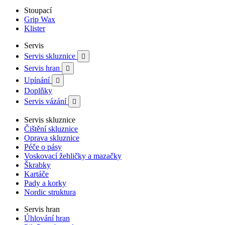
Stoupací
Grip Wax
Klister
Servis
Servis skluznice

Servis hran

Upínání

Doplňky
Servis vázání

Servis skluznice
Čištění skluznice
Oprava skluznice
Péče o pásy
Voskovací žehličky a mazačky
Škrabky
Kartáče
Pady a korky
Nordic struktura
Servis hran
Úhlování hran