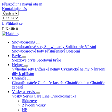
Přeskočit na hlavní obsah
Kontaktujte nás

Přihlásit se

Košík
0
Snowboarding
Snowboardové sety
Snowboardy
Splitboardy
Vázání
Snowboardové boty
Příslušenství
Oblečení
Brýle
Sjezdové brýle
Sportovní brýle
Helmy
Výhodné sety
Lyžařské helmy
Cyklistické helmy
Náhradní
díly k přilbám
Chrániče
Chrániče páteře
Chrániče kostrče
Chrániče kolen
Chrániče
zápěstí
Vosky a servis
Vosky
Servis
Care Line
Cyklokosmetika
Skluzové
Závodní vosky
HF