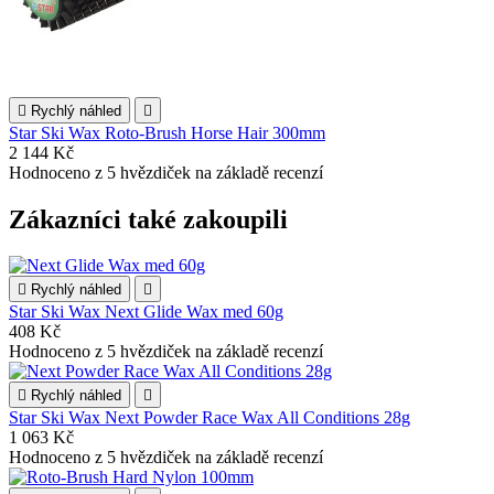

Rychlý náhled

Star Ski Wax Roto-Brush Horse Hair 300mm
2 144 Kč
Hodnoceno
z 5 hvězdiček na základě
recenzí
Zákazníci také zakoupili

Rychlý náhled

Star Ski Wax Next Glide Wax med 60g
408 Kč
Hodnoceno
z 5 hvězdiček na základě
recenzí

Rychlý náhled

Star Ski Wax Next Powder Race Wax All Conditions 28g
1 063 Kč
Hodnoceno
z 5 hvězdiček na základě
recenzí