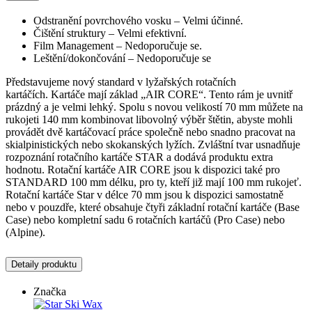
Odstranění povrchového vosku – Velmi účinné.
Čištění struktury – Velmi efektivní.
Film Management – Nedoporučuje se.
Leštění/dokončování – Nedoporučuje se
Představujeme nový standard v lyžařských rotačních
kartáčích. Kartáče mají základ „AIR CORE“. Tento rám je uvnitř
prázdný a je velmi lehký. Spolu s novou velikostí 70 mm můžete na
rukojeti 140 mm kombinovat libovolný výběr štětin, abyste mohli
provádět dvě kartáčovací práce společně nebo snadno pracovat na
skialpinistických nebo skokanských lyžích. Zvláštní tvar usnadňuje
rozpoznání rotačního kartáče STAR a dodává produktu extra
hodnotu. Rotační kartáče AIR CORE jsou k dispozici také pro
STANDARD 100 mm délku, pro ty, kteří již mají 100 mm rukojeť.
Rotační kartáče Star v délce 70 mm jsou k dispozici samostatně
nebo v pouzdře, které obsahuje čtyři základní rotační kartáče (Base
Case) nebo kompletní sadu 6 rotačních kartáčů (Pro Case) nebo
(Alpine).
Detaily produktu
Značka