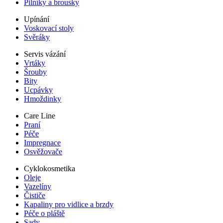
Pilníky a brousky
Upínání
Voskovací stoly
Svěráky
Servis vázání
Vrtáky
Šrouby
Bity
Ucpávky
Hmoždinky
Care Line
Praní
Péče
Impregnace
Osvěžovače
Cyklokosmetika
Oleje
Vazelíny
Čističe
Kapaliny pro vidlice a brzdy
Péče o pláště
Sady