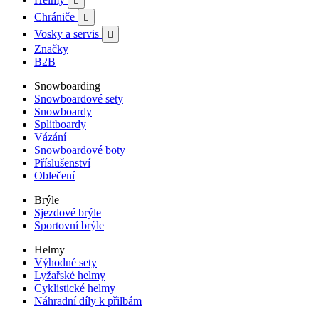

Chrániče

Vosky a servis

Značky
B2B
Snowboarding
Snowboardové sety
Snowboardy
Splitboardy
Vázání
Snowboardové boty
Příslušenství
Oblečení
Brýle
Sjezdové brýle
Sportovní brýle
Helmy
Výhodné sety
Lyžařské helmy
Cyklistické helmy
Náhradní díly k přilbám