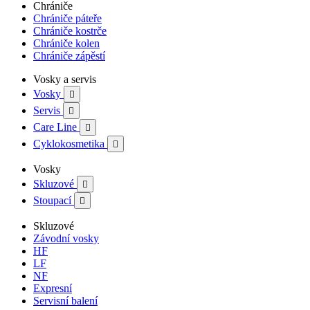
Chrániče
Chrániče páteře
Chrániče kostrče
Chrániče kolen
Chrániče zápěstí
Vosky a servis
Vosky

Servis

Care Line

Cyklokosmetika

Vosky
Skluzové

Stoupací

Skluzové
Závodní vosky
HF
LF
NF
Expresní
Servisní balení