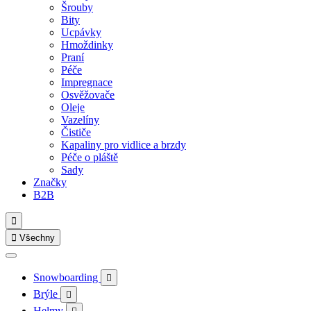
Šrouby
Bity
Ucpávky
Hmoždinky
Praní
Péče
Impregnace
Osvěžovače
Oleje
Vazelíny
Čističe
Kapaliny pro vidlice a brzdy
Péče o pláště
Sady
Značky
B2B


Všechny
Snowboarding

Brýle

Helmy