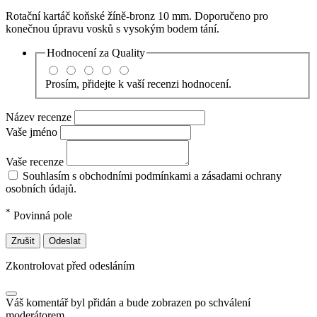
Rotační kartáč koňské žíně-bronz 10 mm. Doporučeno pro
konečnou úpravu vosků s vysokým bodem tání.
Hodnocení za
Quality
Prosím, přidejte k vaší recenzi hodnocení.
Název recenze
Vaše jméno
Vaše recenze
Souhlasím s obchodními podmínkami a zásadami ochrany
osobních údajů.
*
Povinná pole
Zrušit
Odeslat
Zkontrolovat před odesláním
Váš komentář byl přidán a bude zobrazen po schválení
moderátorem.