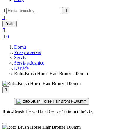



Zrušit


0
Domů
Vosky a servis
Servis
Servis skluznice
Kartáče
Roto-Brush Horse Hair Bronze 100mm

Roto-Brush Horse Hair Bronze 100mm Obrázky