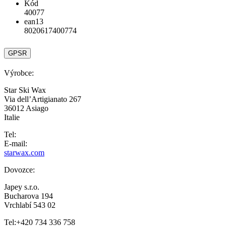
Kód
40077
ean13
8020617400774
GPSR
Výrobce:
Star Ski Wax
Via dell’Artigianato 267
36012 Asiago
Italie
Tel:
E-mail:
starwax.com
Dovozce:
Japey s.r.o.
Bucharova 194
Vrchlabí 543 02
Tel:+420 734 336 758