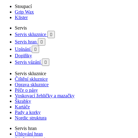
Stoupací
Grip Wax
Klister
Servis
Servis skluznice

Servis hran

Upínání

Doplňky
Servis vázání

Servis skluznice
Čištění skluznice
Oprava skluznice
Péče o pásy
Voskovací žehličky a mazačky
Škrabky
Kartáče
Pady a korky
Nordic struktura
Servis hran
Úhlování hran