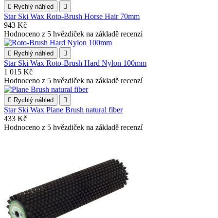

Rychlý náhled

Star Ski Wax Roto-Brush Horse Hair 70mm
943 Kč
Hodnoceno
z 5 hvězdiček na základě
recenzí

Rychlý náhled

Star Ski Wax Roto-Brush Hard Nylon 100mm
1 015 Kč
Hodnoceno
z 5 hvězdiček na základě
recenzí

Rychlý náhled

Star Ski Wax Plane Brush natural fiber
433 Kč
Hodnoceno
z 5 hvězdiček na základě
recenzí