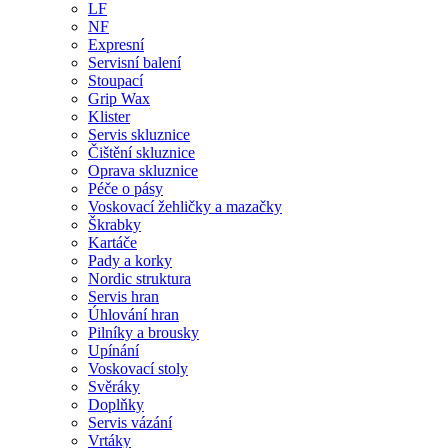
LF
NF
Expresní
Servisní balení
Stoupací
Grip Wax
Klister
Servis skluznice
Čištění skluznice
Oprava skluznice
Péče o pásy
Voskovací žehličky a mazačky
Škrabky
Kartáče
Pady a korky
Nordic struktura
Servis hran
Úhlování hran
Pilníky a brousky
Upínání
Voskovací stoly
Svěráky
Doplňky
Servis vázání
Vrtáky