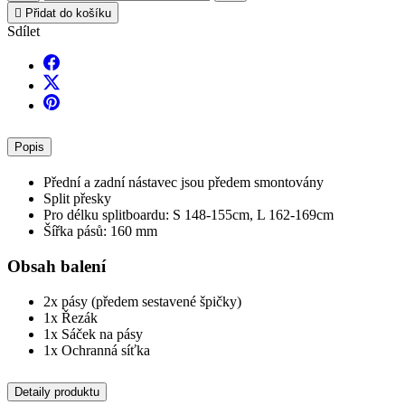

Přidat do košíku
Sdílet
Popis
Přední a zadní nástavec jsou předem smontovány
Split přesky
Pro délku splitboardu: S 148-155cm, L 162-169cm
Šířka pásů: 160 mm
Obsah balení
2x pásy (předem sestavené špičky)
1x Řezák
1x Sáček na pásy
1x Ochranná síťka
Detaily produktu