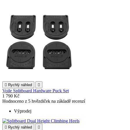

Rychlý náhled

Voile Splitboard Hardware Puck Set
1 790 Kč
Hodnoceno
z 5 hvězdiček na základě
recenzí
Výprodej

Rychlý náhled
