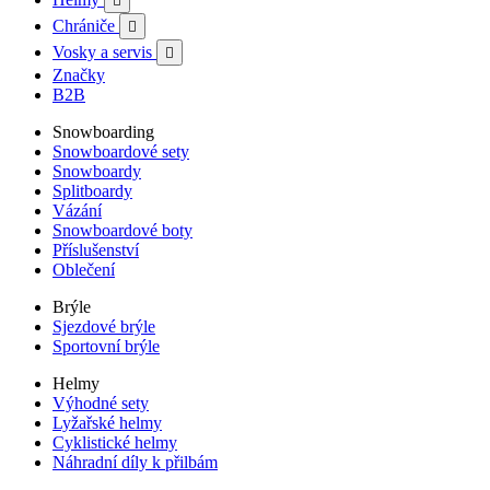

Chrániče

Vosky a servis

Značky
B2B
Snowboarding
Snowboardové sety
Snowboardy
Splitboardy
Vázání
Snowboardové boty
Příslušenství
Oblečení
Brýle
Sjezdové brýle
Sportovní brýle
Helmy
Výhodné sety
Lyžařské helmy
Cyklistické helmy
Náhradní díly k přilbám