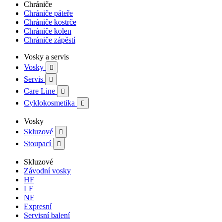
Chrániče
Chrániče páteře
Chrániče kostrče
Chrániče kolen
Chrániče zápěstí
Vosky a servis
Vosky

Servis

Care Line

Cyklokosmetika

Vosky
Skluzové

Stoupací

Skluzové
Závodní vosky
HF
LF
NF
Expresní
Servisní balení