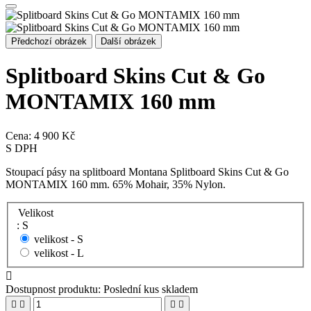
Předchozí obrázek
Další obrázek
Splitboard Skins Cut & Go
MONTAMIX 160 mm
Cena:
4 900 Kč
S DPH
Stoupací pásy na splitboard Montana Splitboard Skins Cut & Go
MONTAMIX 160 mm. 65% Mohair, 35% Nylon.
Velikost
: S
velikost -
S
velikost -
L

Dostupnost produktu:
Poslední kus skladem



