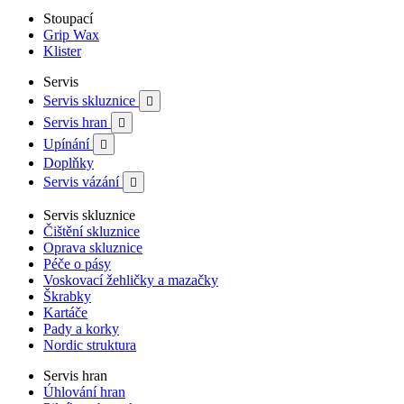
Stoupací
Grip Wax
Klister
Servis
Servis skluznice

Servis hran

Upínání

Doplňky
Servis vázání

Servis skluznice
Čištění skluznice
Oprava skluznice
Péče o pásy
Voskovací žehličky a mazačky
Škrabky
Kartáče
Pady a korky
Nordic struktura
Servis hran
Úhlování hran