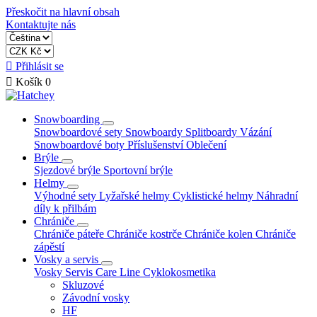
Přeskočit na hlavní obsah
Kontaktujte nás

Přihlásit se

Košík
0
Snowboarding
Snowboardové sety
Snowboardy
Splitboardy
Vázání
Snowboardové boty
Příslušenství
Oblečení
Brýle
Sjezdové brýle
Sportovní brýle
Helmy
Výhodné sety
Lyžařské helmy
Cyklistické helmy
Náhradní
díly k přilbám
Chrániče
Chrániče páteře
Chrániče kostrče
Chrániče kolen
Chrániče
zápěstí
Vosky a servis
Vosky
Servis
Care Line
Cyklokosmetika
Skluzové
Závodní vosky
HF