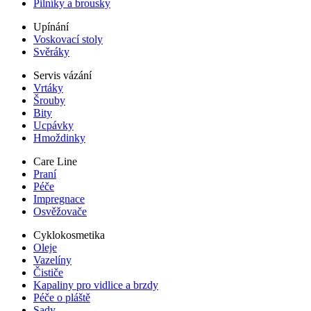
Pilníky a brousky
Upínání
Voskovací stoly
Svěráky
Servis vázání
Vrtáky
Šrouby
Bity
Ucpávky
Hmoždinky
Care Line
Praní
Péče
Impregnace
Osvěžovače
Cyklokosmetika
Oleje
Vazelíny
Čističe
Kapaliny pro vidlice a brzdy
Péče o pláště
Sady