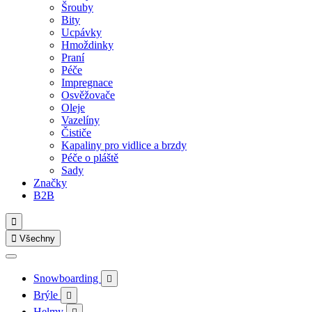
Šrouby
Bity
Ucpávky
Hmoždinky
Praní
Péče
Impregnace
Osvěžovače
Oleje
Vazelíny
Čističe
Kapaliny pro vidlice a brzdy
Péče o pláště
Sady
Značky
B2B


Všechny
Snowboarding

Brýle

Helmy