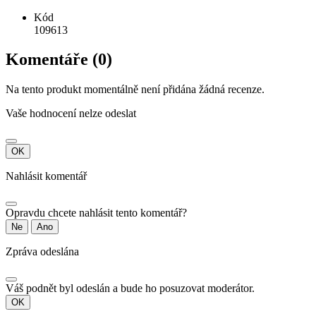
Kód
109613
Komentáře (0)
Na tento produkt momentálně není přidána žádná recenze.
Vaše hodnocení nelze odeslat
OK
Nahlásit komentář
Opravdu chcete nahlásit tento komentář?
Ne
Ano
Zpráva odeslána
Váš podnět byl odeslán a bude ho posuzovat moderátor.
OK