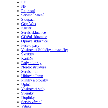
LF
NF
Expresní
Servisní balení
Stoupací
Grip Wax
Klister
Servis skluznice
Čištění skluznice
Oprava skluznice
Péče o pásy
Voskovací žehličky a mazačky
Škrabky
Kartáče
Pady a korky
Nordic struktura
Servis hran
Úhlování hran
Pilníky a brousky
Upínání
Voskovací stoly
Svěráky
Doplňky
Servis vázání
Vrtáky