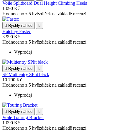
Voile Splitboard Dual Height Climbing Heels
1 090 Kč
Hodnoceno
z 5 hvězdiček na základě
recenzí

Rychlý náhled

Hatchey Fastec
3 990 Kč
Hodnoceno
z 5 hvězdiček na základě
recenzí
Výprodej

Rychlý náhled

SP Multientry SPlit black
10 790 Kč
Hodnoceno
z 5 hvězdiček na základě
recenzí
Výprodej

Rychlý náhled

Voile Touring Bracket
1 090 Kč
Hodnoceno
z 5 hvězdiček na základě
recenzí