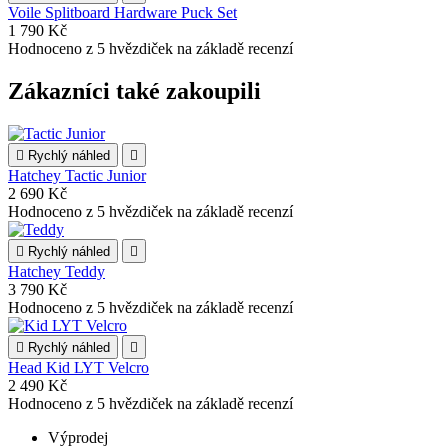
Voile Splitboard Hardware Puck Set
1 790 Kč
Hodnoceno
z 5 hvězdiček na základě
recenzí
Zákazníci také zakoupili

Rychlý náhled

Hatchey Tactic Junior
2 690 Kč
Hodnoceno
z 5 hvězdiček na základě
recenzí

Rychlý náhled

Hatchey Teddy
3 790 Kč
Hodnoceno
z 5 hvězdiček na základě
recenzí

Rychlý náhled

Head Kid LYT Velcro
2 490 Kč
Hodnoceno
z 5 hvězdiček na základě
recenzí
Výprodej