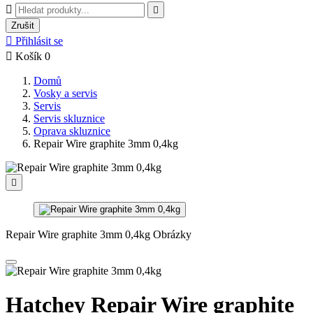


Zrušit

Přihlásit se

Košík
0
Domů
Vosky a servis
Servis
Servis skluznice
Oprava skluznice
Repair Wire graphite 3mm 0,4kg

Repair Wire graphite 3mm 0,4kg Obrázky
Hatchey Repair Wire graphite