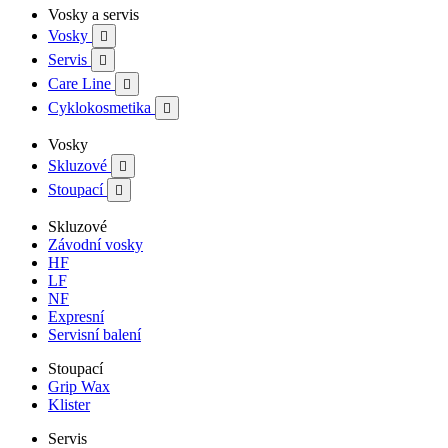
Vosky a servis
Vosky

Servis

Care Line

Cyklokosmetika

Vosky
Skluzové

Stoupací

Skluzové
Závodní vosky
HF
LF
NF
Expresní
Servisní balení
Stoupací
Grip Wax
Klister
Servis