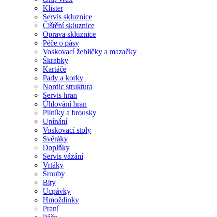
Klister
Servis skluznice
Čištění skluznice
Oprava skluznice
Péče o pásy
Voskovací žehličky a mazačky
Škrabky
Kartáče
Pady a korky
Nordic struktura
Servis hran
Úhlování hran
Pilníky a brousky
Upínání
Voskovací stoly
Svěráky
Doplňky
Servis vázání
Vrtáky
Šrouby
Bity
Ucpávky
Hmoždinky
Praní