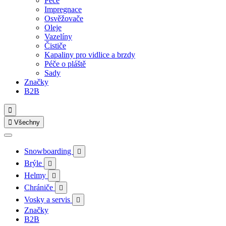
Péče
Impregnace
Osvěžovače
Oleje
Vazelíny
Čističe
Kapaliny pro vidlice a brzdy
Péče o pláště
Sady
Značky
B2B


Všechny
Snowboarding

Brýle

Helmy

Chrániče

Vosky a servis

Značky
B2B