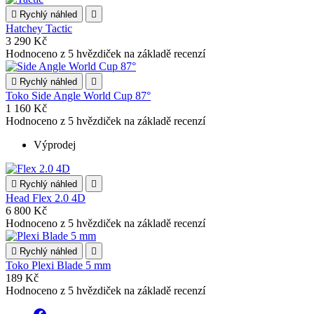

Rychlý náhled

Hatchey Tactic
3 290 Kč
Hodnoceno
z 5 hvězdiček na základě
recenzí

Rychlý náhled

Toko Side Angle World Cup 87°
1 160 Kč
Hodnoceno
z 5 hvězdiček na základě
recenzí
Výprodej

Rychlý náhled

Head Flex 2.0 4D
6 800 Kč
Hodnoceno
z 5 hvězdiček na základě
recenzí

Rychlý náhled

Toko Plexi Blade 5 mm
189 Kč
Hodnoceno
z 5 hvězdiček na základě
recenzí