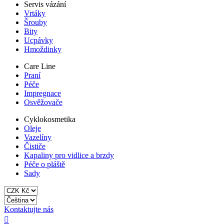
Servis vázání
Vrtáky
Šrouby
Bity
Ucpávky
Hmoždinky
Care Line
Praní
Péče
Impregnace
Osvěžovače
Cyklokosmetika
Oleje
Vazelíny
Čističe
Kapaliny pro vidlice a brzdy
Péče o pláště
Sady
Kontaktujte nás
