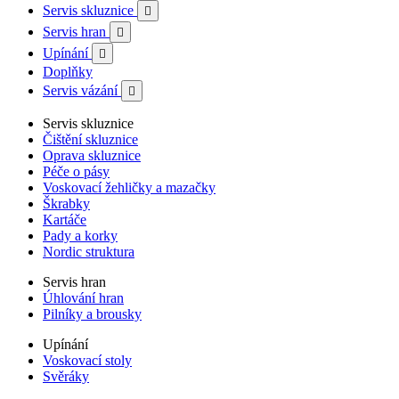
Servis skluznice

Servis hran

Upínání

Doplňky
Servis vázání

Servis skluznice
Čištění skluznice
Oprava skluznice
Péče o pásy
Voskovací žehličky a mazačky
Škrabky
Kartáče
Pady a korky
Nordic struktura
Servis hran
Úhlování hran
Pilníky a brousky
Upínání
Voskovací stoly
Svěráky