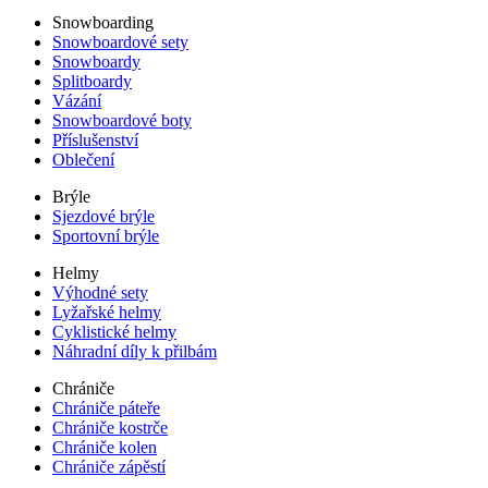
Snowboarding
Snowboardové sety
Snowboardy
Splitboardy
Vázání
Snowboardové boty
Příslušenství
Oblečení
Brýle
Sjezdové brýle
Sportovní brýle
Helmy
Výhodné sety
Lyžařské helmy
Cyklistické helmy
Náhradní díly k přilbám
Chrániče
Chrániče páteře
Chrániče kostrče
Chrániče kolen
Chrániče zápěstí