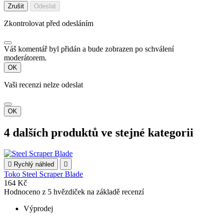
Zrušit
Odeslat
Zkontrolovat před odesláním
Váš komentář byl přidán a bude zobrazen po schválení
moderátorem.
OK
Vaši recenzi nelze odeslat
OK
4 dalších produktů ve stejné kategorii

Rychlý náhled

Toko Steel Scraper Blade
164 Kč
Hodnoceno
z 5 hvězdiček na základě
recenzí
Výprodej