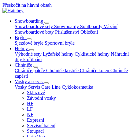
Přeskočit na hlavní obsah
Snowboarding
Snowboardové sety
Snowboardy
Splitboardy
Vázání
Snowboardové boty
Příslušenství
Oblečení
Brýle
Sjezdové brýle
Sportovní brýle
Helmy
Výhodné sety
Lyžařské helmy
Cyklistické helmy
Náhradní
díly k přilbám
Chrániče
Chrániče páteře
Chrániče kostrče
Chrániče kolen
Chrániče
zápěstí
Vosky a servis
Vosky
Servis
Care Line
Cyklokosmetika
Skluzové
Závodní vosky
HF
LF
NF
Expresní
Servisní balení
Stoupací
Grip Wax