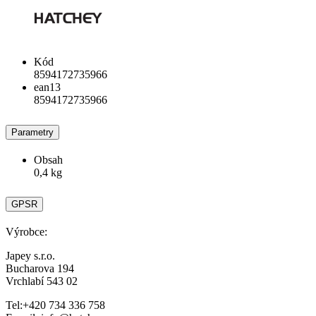
Kód
8594172735966
ean13
8594172735966
Parametry
Obsah
0,4 kg
GPSR
Výrobce:
Japey s.r.o.
Bucharova 194
Vrchlabí 543 02
Tel:+420 734 336 758