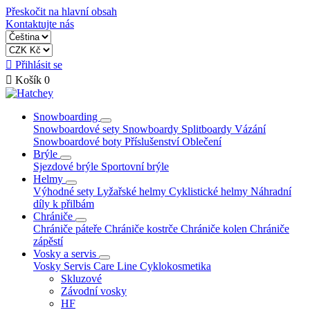
Přeskočit na hlavní obsah
Kontaktujte nás

Přihlásit se

Košík
0
Snowboarding
Snowboardové sety
Snowboardy
Splitboardy
Vázání
Snowboardové boty
Příslušenství
Oblečení
Brýle
Sjezdové brýle
Sportovní brýle
Helmy
Výhodné sety
Lyžařské helmy
Cyklistické helmy
Náhradní
díly k přilbám
Chrániče
Chrániče páteře
Chrániče kostrče
Chrániče kolen
Chrániče
zápěstí
Vosky a servis
Vosky
Servis
Care Line
Cyklokosmetika
Skluzové
Závodní vosky
HF