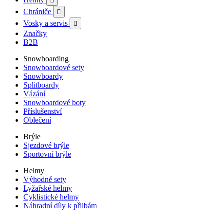

Chrániče

Vosky a servis

Značky
B2B
Snowboarding
Snowboardové sety
Snowboardy
Splitboardy
Vázání
Snowboardové boty
Příslušenství
Oblečení
Brýle
Sjezdové brýle
Sportovní brýle
Helmy
Výhodné sety
Lyžařské helmy
Cyklistické helmy
Náhradní díly k přilbám