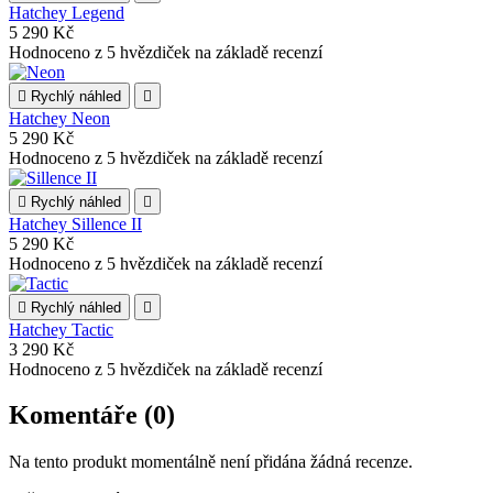
Hatchey Legend
5 290 Kč
Hodnoceno
z 5 hvězdiček na základě
recenzí

Rychlý náhled

Hatchey Neon
5 290 Kč
Hodnoceno
z 5 hvězdiček na základě
recenzí

Rychlý náhled

Hatchey Sillence II
5 290 Kč
Hodnoceno
z 5 hvězdiček na základě
recenzí

Rychlý náhled

Hatchey Tactic
3 290 Kč
Hodnoceno
z 5 hvězdiček na základě
recenzí
Komentáře (0)
Na tento produkt momentálně není přidána žádná recenze.