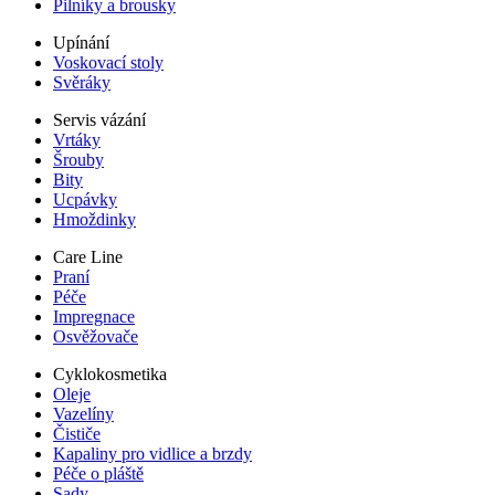
Pilníky a brousky
Upínání
Voskovací stoly
Svěráky
Servis vázání
Vrtáky
Šrouby
Bity
Ucpávky
Hmoždinky
Care Line
Praní
Péče
Impregnace
Osvěžovače
Cyklokosmetika
Oleje
Vazelíny
Čističe
Kapaliny pro vidlice a brzdy
Péče o pláště
Sady