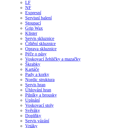
LF
NF
Expresní
Servisní balení
Stoupací
Grip Wax
Klister
Servis skluznice
Čištění skluznice
Oprava skluznice
Péče o pásy
Voskovací žehličky a mazačky
Škrabky
Kartáče
Pady a korky
Nordic struktura
Servis hran
Úhlování hran
Pilníky a brousky
Upínání
Voskovací stoly
Svěráky
Doplňky
Servis vázání
Vrtáky