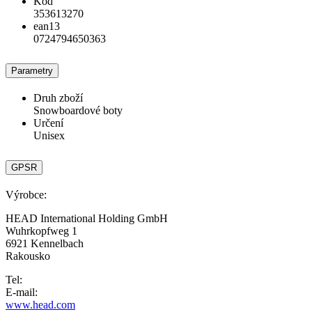
Kód
353613270
ean13
0724794650363
Parametry
Druh zboží
Snowboardové boty
Určení
Unisex
GPSR
Výrobce:
HEAD International Holding GmbH
Wuhrkopfweg 1
6921 Kennelbach
Rakousko
Tel:
E-mail:
www.head.com