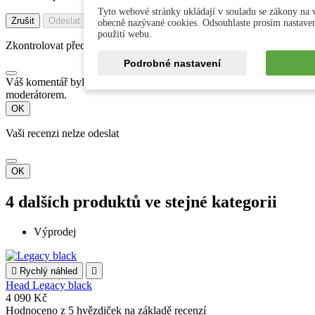
Tyto webové stránky ukládají v souladu se zákony na v
Zrušit
Odeslat
obecně nazývané cookies. Odsouhlaste prosím nastave
použití webu.
Zkontrolovat před odesláním
Podrobné nastavení
Váš komentář byl přidán a bude zobrazen po schválení
moderátorem.
OK
Vaši recenzi nelze odeslat
OK
4 dalších produktů ve stejné kategorii
Výprodej

Rychlý náhled

Head Legacy black
4 090 Kč
Hodnoceno
z 5 hvězdiček na základě
recenzí