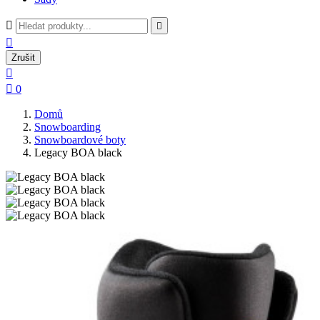



Zrušit


0
Domů
Snowboarding
Snowboardové boty
Legacy BOA black