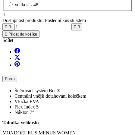
velikost -
48

Dostupnost produktu:
Poslední kus skladem





Přidat do košíku
Sdílet
Popis
Šněrovací systém Boa®
Centrální vnější dotahování kolečkem
Vložka EVA
Flex Index 5
Náklon 7°
Tabulka velikostí:
MONDO
EUR
US MEN
US WOMEN