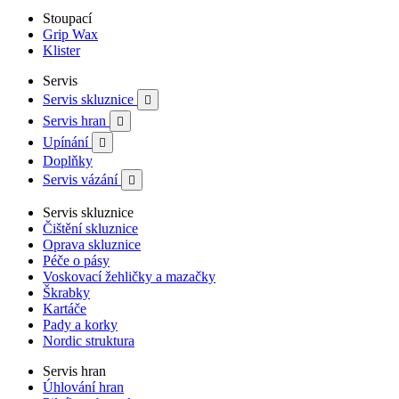
Stoupací
Grip Wax
Klister
Servis
Servis skluznice

Servis hran

Upínání

Doplňky
Servis vázání

Servis skluznice
Čištění skluznice
Oprava skluznice
Péče o pásy
Voskovací žehličky a mazačky
Škrabky
Kartáče
Pady a korky
Nordic struktura
Servis hran
Úhlování hran