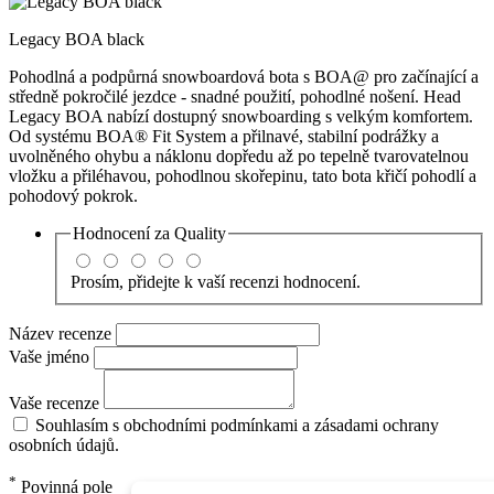
Legacy BOA black
Pohodlná a podpůrná snowboardová bota s BOA@ pro začínající a
středně pokročilé jezdce - snadné použití, pohodlné nošení. Head
Legacy BOA nabízí dostupný snowboarding s velkým komfortem.
Od systému BOA® Fit System a přilnavé, stabilní podrážky a
uvolněného ohybu a náklonu dopředu až po tepelně tvarovatelnou
vložku a přiléhavou, pohodlnou skořepinu, tato bota křičí pohodlí a
pohodový pokrok.
Hodnocení za
Quality
Prosím, přidejte k vaší recenzi hodnocení.
Název recenze
Vaše jméno
Vaše recenze
Souhlasím s obchodními podmínkami a zásadami ochrany
osobních údajů.
*
Povinná pole