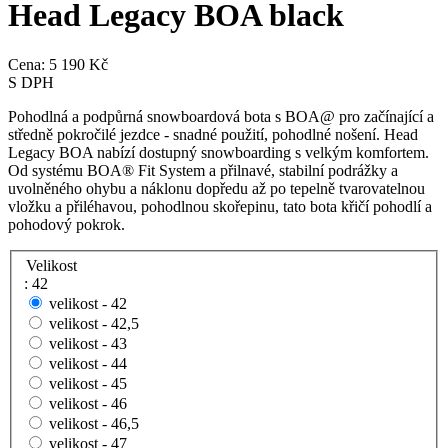
Head Legacy BOA black
Cena:
5 190 Kč
S DPH
Pohodlná a podpůrná snowboardová bota s BOA@ pro začínající a
středně pokročilé jezdce - snadné použití, pohodlné nošení. Head
Legacy BOA nabízí dostupný snowboarding s velkým komfortem.
Od systému BOA® Fit System a přilnavé, stabilní podrážky a
uvolněného ohybu a náklonu dopředu až po tepelně tvarovatelnou
vložku a přiléhavou, pohodlnou skořepinu, tato bota křičí pohodlí a
pohodový pokrok.
Velikost
: 42
velikost -
42
velikost -
42,5
velikost -
43
velikost -
44
velikost -
45
velikost -
46
velikost -
46,5
velikost -
47