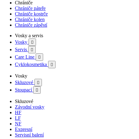
Chrániče
Chrániče páteře
Chrániče kostrče
Chrániče kolen
Chrániče zápěstí
Vosky a servis
Vosky

Servis

Care Line

Cyklokosmetika

Vosky
Skluzové

Stoupací

Skluzové
Závodní vosky
HF
LF
NF
Expresní
Servisní balení