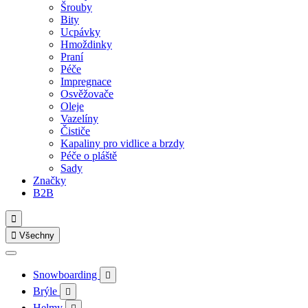
Šrouby
Bity
Ucpávky
Hmoždinky
Praní
Péče
Impregnace
Osvěžovače
Oleje
Vazelíny
Čističe
Kapaliny pro vidlice a brzdy
Péče o pláště
Sady
Značky
B2B


Všechny
Snowboarding

Brýle

Helmy