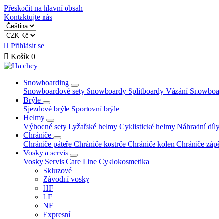
Přeskočit na hlavní obsah
Kontaktujte nás

Přihlásit se

Košík
0
Snowboarding
Snowboardové sety
Snowboardy
Splitboardy
Vázání
Snowboa
Brýle
Sjezdové brýle
Sportovní brýle
Helmy
Výhodné sety
Lyžařské helmy
Cyklistické helmy
Náhradní díly
Chrániče
Chrániče páteře
Chrániče kostrče
Chrániče kolen
Chrániče zápě
Vosky a servis
Vosky
Servis
Care Line
Cyklokosmetika
Skluzové
Závodní vosky
HF
LF
NF
Expresní