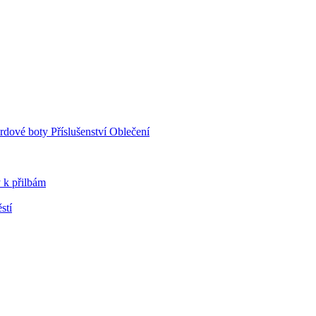
rdové boty
Příslušenství
Oblečení
 k přilbám
stí