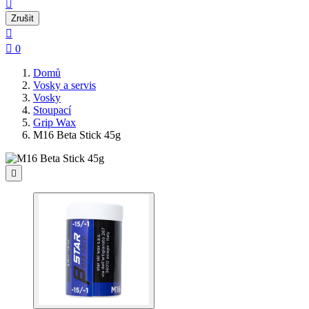

Zrušit


0
Domů
Vosky a servis
Vosky
Stoupací
Grip Wax
M16 Beta Stick 45g
