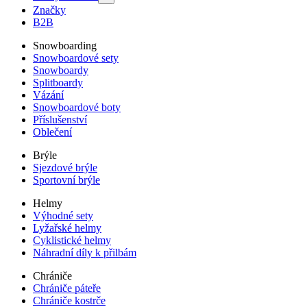
Značky
B2B
Snowboarding
Snowboardové sety
Snowboardy
Splitboardy
Vázání
Snowboardové boty
Příslušenství
Oblečení
Brýle
Sjezdové brýle
Sportovní brýle
Helmy
Výhodné sety
Lyžařské helmy
Cyklistické helmy
Náhradní díly k přilbám
Chrániče
Chrániče páteře
Chrániče kostrče