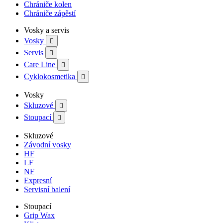
Chrániče kolen
Chrániče zápěstí
Vosky a servis
Vosky

Servis

Care Line

Cyklokosmetika

Vosky
Skluzové

Stoupací

Skluzové
Závodní vosky
HF
LF
NF
Expresní
Servisní balení
Stoupací
Grip Wax