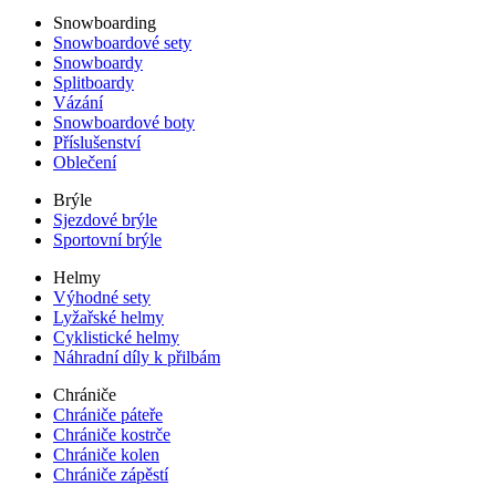
Snowboarding
Snowboardové sety
Snowboardy
Splitboardy
Vázání
Snowboardové boty
Příslušenství
Oblečení
Brýle
Sjezdové brýle
Sportovní brýle
Helmy
Výhodné sety
Lyžařské helmy
Cyklistické helmy
Náhradní díly k přilbám
Chrániče
Chrániče páteře
Chrániče kostrče
Chrániče kolen
Chrániče zápěstí