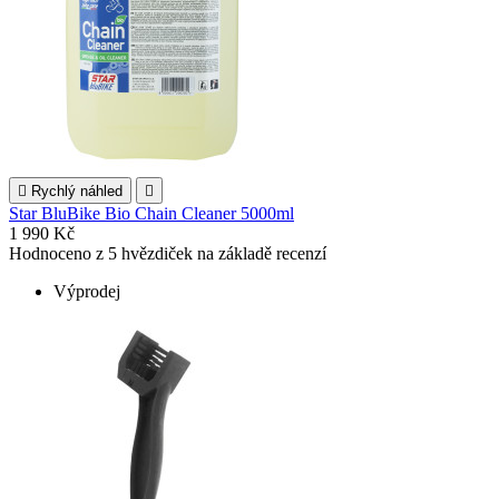

Rychlý náhled

Star BluBike Bio Chain Cleaner 5000ml
1 990 Kč
Hodnoceno
z 5 hvězdiček na základě
recenzí
Výprodej