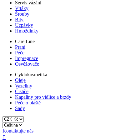
Servis vázání
Vrtáky
Šrouby
Bity
Ucpávky
Hmoždinky
Care Line
Praní
Péče
Impregnace
Osvěžovače
Cyklokosmetika
Oleje
Vazelíny
Čističe
Kapaliny pro vidlice a brzdy
Péče o pláště
Sady
Kontaktujte nás
