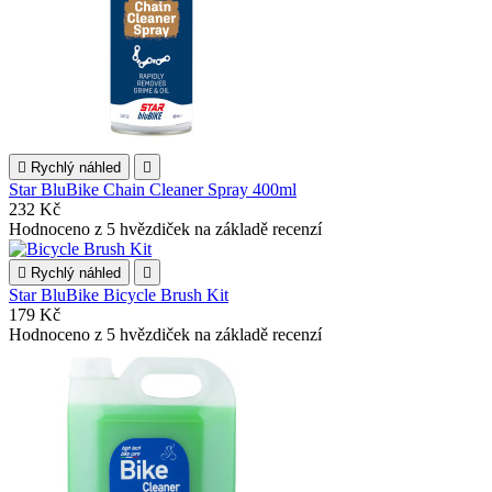

Rychlý náhled

Star BluBike Chain Cleaner Spray 400ml
232 Kč
Hodnoceno
z 5 hvězdiček na základě
recenzí

Rychlý náhled

Star BluBike Bicycle Brush Kit
179 Kč
Hodnoceno
z 5 hvězdiček na základě
recenzí