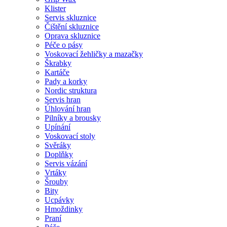
Klister
Servis skluznice
Čištění skluznice
Oprava skluznice
Péče o pásy
Voskovací žehličky a mazačky
Škrabky
Kartáče
Pady a korky
Nordic struktura
Servis hran
Úhlování hran
Pilníky a brousky
Upínání
Voskovací stoly
Svěráky
Doplňky
Servis vázání
Vrtáky
Šrouby
Bity
Ucpávky
Hmoždinky
Praní