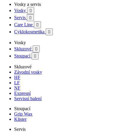
Vosky a servis
Vosky

Servis

Care Line

Cyklokosmetika

Vosky
Skluzové

Stoupací

Skluzové
Závodní vosky
HF
LF
NF
Expresní
Servisní balení
Stoupací
Grip Wax
Klister
Servis