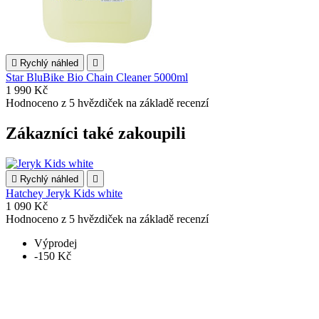

Rychlý náhled

Star BluBike Bio Chain Cleaner 5000ml
1 990 Kč
Hodnoceno
z 5 hvězdiček na základě
recenzí
Zákazníci také zakoupili

Rychlý náhled

Hatchey Jeryk Kids white
1 090 Kč
Hodnoceno
z 5 hvězdiček na základě
recenzí
Výprodej
-150 Kč