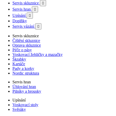
Servis skluznice

Servis hran

Upínání

Doplňky
Servis vázání

Servis skluznice
Čištění skluznice
Oprava skluznice
Péče o pásy
Voskovací žehličky a mazačky
Škrabky
Kartáče
Pady a korky
Nordic struktura
Servis hran
Úhlování hran
Pilníky a brousky
Upínání
Voskovací stoly
Svěráky