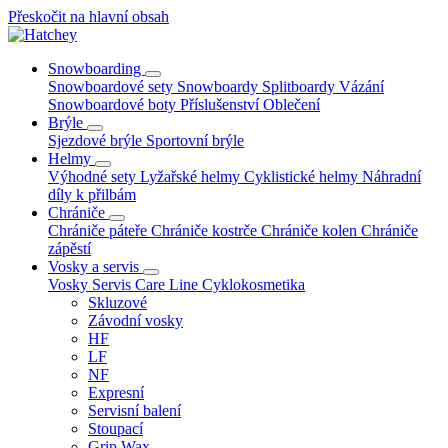
Přeskočit na hlavní obsah
Snowboarding
Snowboardové sety
Snowboardy
Splitboardy
Vázání
Snowboardové boty
Příslušenství
Oblečení
Brýle
Sjezdové brýle
Sportovní brýle
Helmy
Výhodné sety
Lyžařské helmy
Cyklistické helmy
Náhradní
díly k přilbám
Chrániče
Chrániče páteře
Chrániče kostrče
Chrániče kolen
Chrániče
zápěstí
Vosky a servis
Vosky
Servis
Care Line
Cyklokosmetika
Skluzové
Závodní vosky
HF
LF
NF
Expresní
Servisní balení
Stoupací
Grip Wax