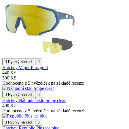

Rychlý náhled

Hatchey Vapor Plus gold
440 Kč
590 Kč
Hodnoceno
z 5 hvězdiček na základě
recenzí

Rychlý náhled

Hatchey Náhradní sklo Snipe clear
490 Kč
Hodnoceno
z 5 hvězdiček na základě
recenzí

Rychlý náhled

Hatchey Republic Plus ice blue