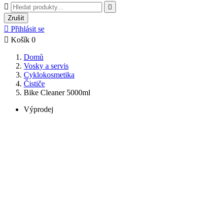


Zrušit

Přihlásit se

Košík
0
Domů
Vosky a servis
Cyklokosmetika
Čističe
Bike Cleaner 5000ml
Výprodej