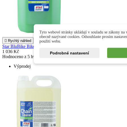
Tyto webové stránky ukládají v souladu se zákony na v
obecně nazývané cookies. Odsouhlaste prosím nastave

Rychlý náhled

použití webu.
Star BluBike Bike Cleaner 5000ml
1 036 Kč
Podrobné nastavení
Hodnoceno
z 5 hvězdiček na základě
recenzí
Výprodej