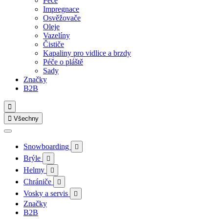
Péče
Impregnace
Osvěžovače
Oleje
Vazelíny
Čističe
Kapaliny pro vidlice a brzdy
Péče o pláště
Sady
Značky
B2B


Všechny
Snowboarding

Brýle

Helmy

Chrániče

Vosky a servis

Značky
B2B