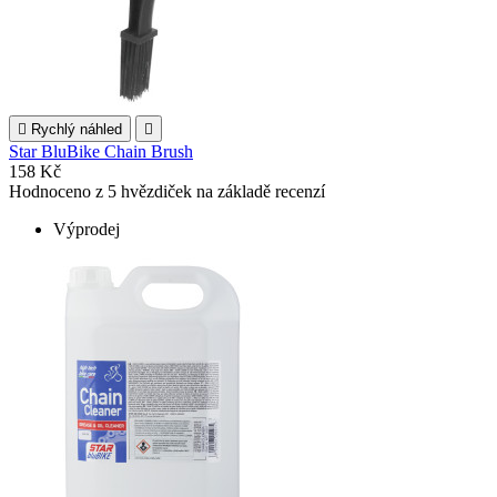

Rychlý náhled

Star BluBike Chain Brush
158 Kč
Hodnoceno
z 5 hvězdiček na základě
recenzí
Výprodej