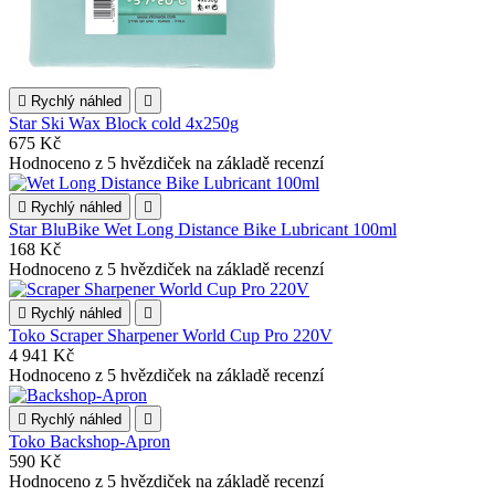

Rychlý náhled

Star Ski Wax Block cold 4x250g
675 Kč
Hodnoceno
z 5 hvězdiček na základě
recenzí

Rychlý náhled

Star BluBike Wet Long Distance Bike Lubricant 100ml
168 Kč
Hodnoceno
z 5 hvězdiček na základě
recenzí

Rychlý náhled

Toko Scraper Sharpener World Cup Pro 220V
4 941 Kč
Hodnoceno
z 5 hvězdiček na základě
recenzí

Rychlý náhled

Toko Backshop-Apron
590 Kč
Hodnoceno
z 5 hvězdiček na základě
recenzí