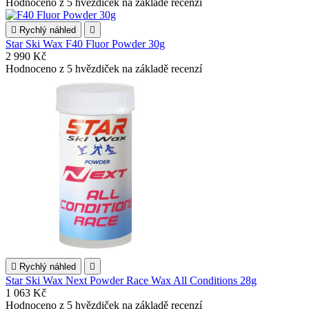
Hodnoceno
z 5 hvězdiček na základě
recenzí

Rychlý náhled

Star Ski Wax F40 Fluor Powder 30g
2 990 Kč
Hodnoceno
z 5 hvězdiček na základě
recenzí

Rychlý náhled

Star Ski Wax Next Powder Race Wax All Conditions 28g
1 063 Kč
Hodnoceno
z 5 hvězdiček na základě
recenzí