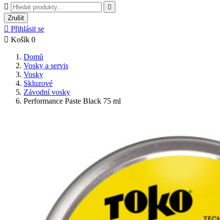


Zrušit

Přihlásit se

Košík
0
Domů
Vosky a servis
Vosky
Skluzové
Závodní vosky
Performance Paste Black 75 ml