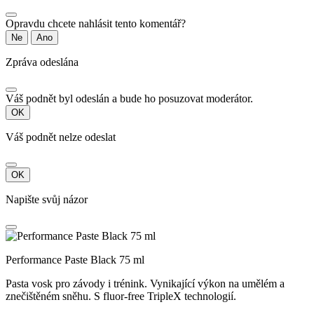
Opravdu chcete nahlásit tento komentář?
Ne
Ano
Zpráva odeslána
Váš podnět byl odeslán a bude ho posuzovat moderátor.
OK
Váš podnět nelze odeslat
OK
Napište svůj názor
Performance Paste Black 75 ml
Pasta vosk pro závody i trénink. Vynikající výkon na umělém a
znečištěném sněhu. S fluor-free TripleX technologií.