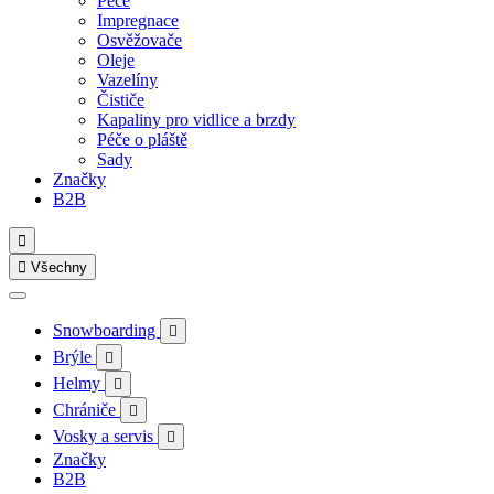
Péče
Impregnace
Osvěžovače
Oleje
Vazelíny
Čističe
Kapaliny pro vidlice a brzdy
Péče o pláště
Sady
Značky
B2B


Všechny
Snowboarding

Brýle

Helmy

Chrániče

Vosky a servis

Značky
B2B