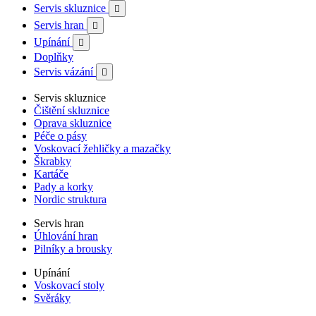
Servis skluznice

Servis hran

Upínání

Doplňky
Servis vázání

Servis skluznice
Čištění skluznice
Oprava skluznice
Péče o pásy
Voskovací žehličky a mazačky
Škrabky
Kartáče
Pady a korky
Nordic struktura
Servis hran
Úhlování hran
Pilníky a brousky
Upínání
Voskovací stoly
Svěráky