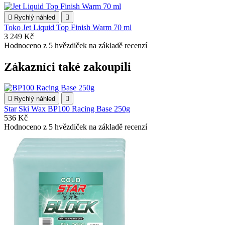

Rychlý náhled

Toko Jet Liquid Top Finish Warm 70 ml
3 249 Kč
Hodnoceno
z 5 hvězdiček na základě
recenzí
Zákazníci také zakoupili

Rychlý náhled

Star Ski Wax BP100 Racing Base 250g
536 Kč
Hodnoceno
z 5 hvězdiček na základě
recenzí