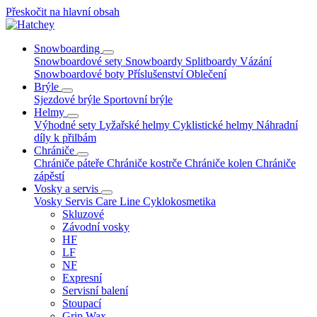
Přeskočit na hlavní obsah
Snowboarding
Snowboardové sety
Snowboardy
Splitboardy
Vázání
Snowboardové boty
Příslušenství
Oblečení
Brýle
Sjezdové brýle
Sportovní brýle
Helmy
Výhodné sety
Lyžařské helmy
Cyklistické helmy
Náhradní
díly k přilbám
Chrániče
Chrániče páteře
Chrániče kostrče
Chrániče kolen
Chrániče
zápěstí
Vosky a servis
Vosky
Servis
Care Line
Cyklokosmetika
Skluzové
Závodní vosky
HF
LF
NF
Expresní
Servisní balení
Stoupací
Grip Wax