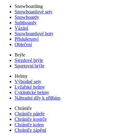
Snowboarding
Snowboardové sety
Snowboardy
Splitboardy
Vázání
Snowboardové boty
Příslušenství
Oblečení
Brýle
Sjezdové brýle
Sportovní brýle
Helmy
Výhodné sety
Lyžařské helmy
Cyklistické helmy
Náhradní díly k přilbám
Chrániče
Chrániče páteře
Chrániče kostrče
Chrániče kolen
Chrániče zápěstí