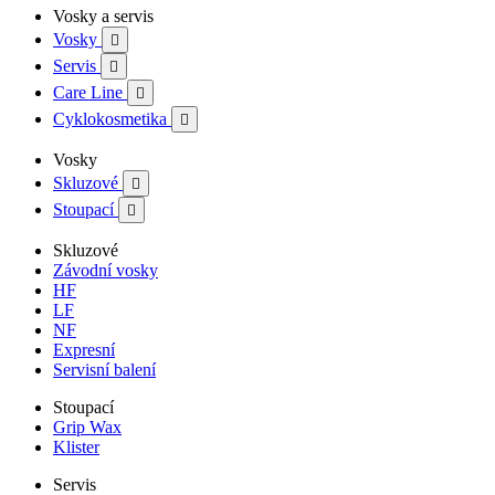
Vosky a servis
Vosky

Servis

Care Line

Cyklokosmetika

Vosky
Skluzové

Stoupací

Skluzové
Závodní vosky
HF
LF
NF
Expresní
Servisní balení
Stoupací
Grip Wax
Klister
Servis