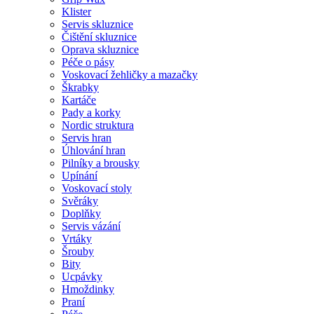
Klister
Servis skluznice
Čištění skluznice
Oprava skluznice
Péče o pásy
Voskovací žehličky a mazačky
Škrabky
Kartáče
Pady a korky
Nordic struktura
Servis hran
Úhlování hran
Pilníky a brousky
Upínání
Voskovací stoly
Svěráky
Doplňky
Servis vázání
Vrtáky
Šrouby
Bity
Ucpávky
Hmoždinky
Praní