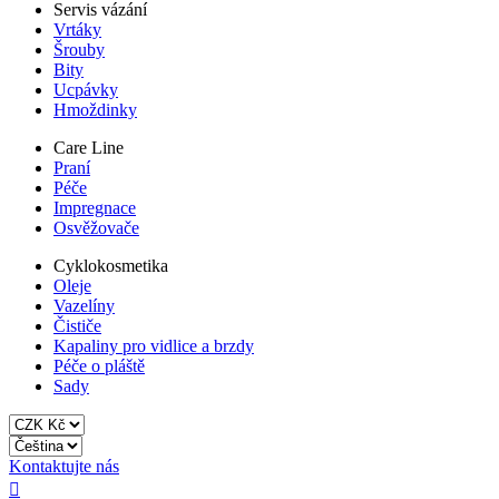
Servis vázání
Vrtáky
Šrouby
Bity
Ucpávky
Hmoždinky
Care Line
Praní
Péče
Impregnace
Osvěžovače
Cyklokosmetika
Oleje
Vazelíny
Čističe
Kapaliny pro vidlice a brzdy
Péče o pláště
Sady
Kontaktujte nás
