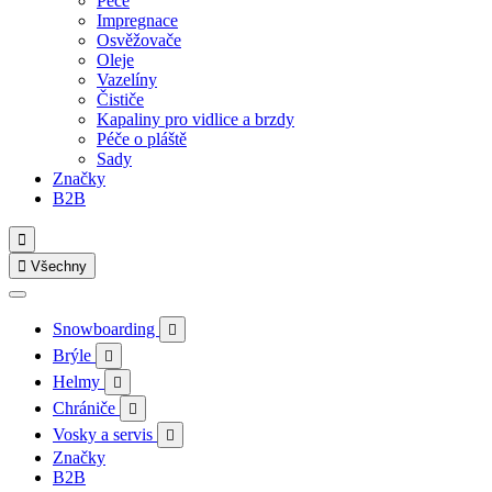
Péče
Impregnace
Osvěžovače
Oleje
Vazelíny
Čističe
Kapaliny pro vidlice a brzdy
Péče o pláště
Sady
Značky
B2B


Všechny
Snowboarding

Brýle

Helmy

Chrániče

Vosky a servis

Značky
B2B