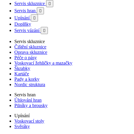
Servis skluznice

Servis hran

Upínání

Doplňky
Servis vázání

Servis skluznice
Čištění skluznice
Oprava skluznice
Péče o pásy
Voskovací žehličky a mazačky
Škrabky
Kartáče
Pady a korky
Nordic struktura
Servis hran
Úhlování hran
Pilníky a brousky
Upínání
Voskovací stoly
Svěráky