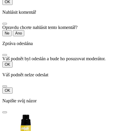
OK
Nahlásit komentář
Opravdu chcete nahlásit tento komentář?
Ne
Ano
Zpráva odeslána
Váš podnět byl odeslán a bude ho posuzovat moderátor.
OK
Váš podnět nelze odeslat
OK
Napište svůj názor