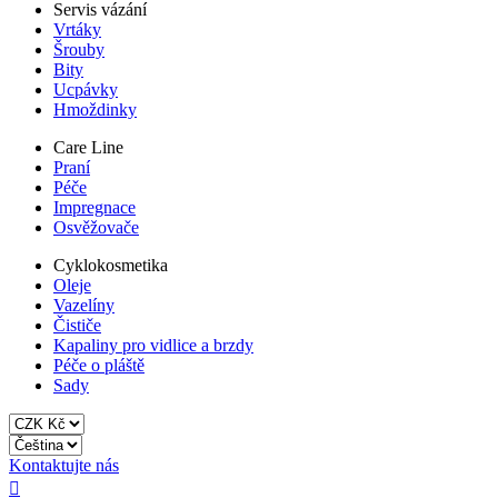
Servis vázání
Vrtáky
Šrouby
Bity
Ucpávky
Hmoždinky
Care Line
Praní
Péče
Impregnace
Osvěžovače
Cyklokosmetika
Oleje
Vazelíny
Čističe
Kapaliny pro vidlice a brzdy
Péče o pláště
Sady
Kontaktujte nás
