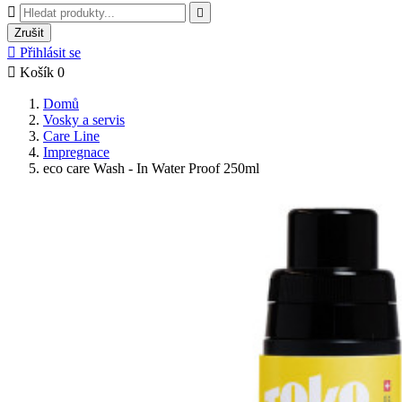


Zrušit

Přihlásit se

Košík
0
Domů
Vosky a servis
Care Line
Impregnace
eco care Wash - In Water Proof 250ml