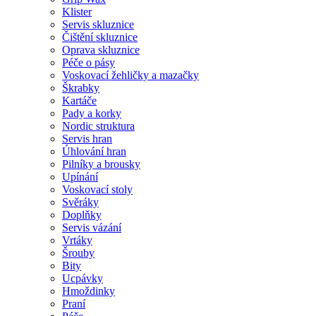
Klister
Servis skluznice
Čištění skluznice
Oprava skluznice
Péče o pásy
Voskovací žehličky a mazačky
Škrabky
Kartáče
Pady a korky
Nordic struktura
Servis hran
Úhlování hran
Pilníky a brousky
Upínání
Voskovací stoly
Svěráky
Doplňky
Servis vázání
Vrtáky
Šrouby
Bity
Ucpávky
Hmoždinky
Praní