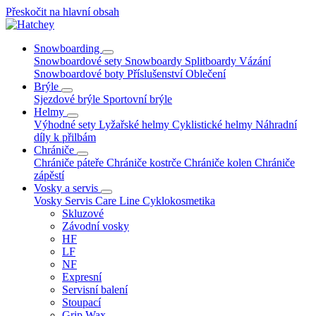
Přeskočit na hlavní obsah
Snowboarding
Snowboardové sety
Snowboardy
Splitboardy
Vázání
Snowboardové boty
Příslušenství
Oblečení
Brýle
Sjezdové brýle
Sportovní brýle
Helmy
Výhodné sety
Lyžařské helmy
Cyklistické helmy
Náhradní
díly k přilbám
Chrániče
Chrániče páteře
Chrániče kostrče
Chrániče kolen
Chrániče
zápěstí
Vosky a servis
Vosky
Servis
Care Line
Cyklokosmetika
Skluzové
Závodní vosky
HF
LF
NF
Expresní
Servisní balení
Stoupací
Grip Wax