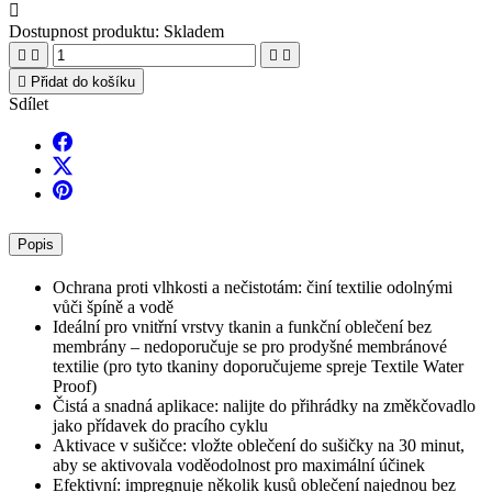

Dostupnost produktu:
Skladem





Přidat do košíku
Sdílet
Popis
Ochrana proti vlhkosti a nečistotám: činí textilie odolnými
vůči špíně a vodě
Ideální pro vnitřní vrstvy tkanin a funkční oblečení bez
membrány – nedoporučuje se pro prodyšné membránové
textilie (pro tyto tkaniny doporučujeme spreje Textile Water
Proof)
Čistá a snadná aplikace: nalijte do přihrádky na změkčovadlo
jako přídavek do pracího cyklu
Aktivace v sušičce: vložte oblečení do sušičky na 30 minut,
aby se aktivovala voděodolnost pro maximální účinek
Efektivní: impregnuje několik kusů oblečení najednou bez