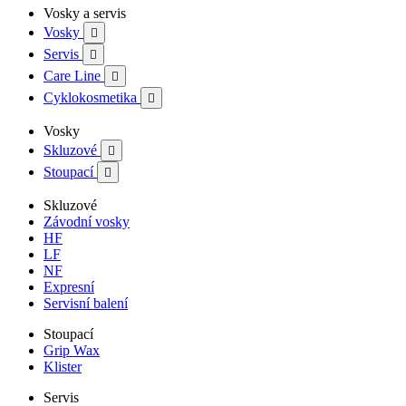
Vosky a servis
Vosky

Servis

Care Line

Cyklokosmetika

Vosky
Skluzové

Stoupací

Skluzové
Závodní vosky
HF
LF
NF
Expresní
Servisní balení
Stoupací
Grip Wax
Klister
Servis