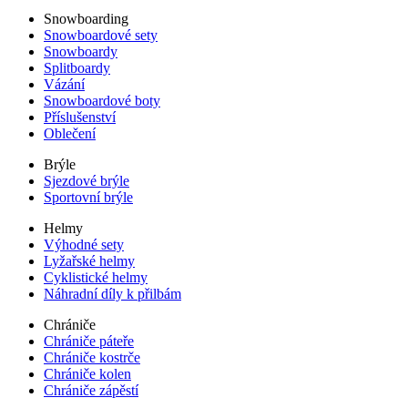
Snowboarding
Snowboardové sety
Snowboardy
Splitboardy
Vázání
Snowboardové boty
Příslušenství
Oblečení
Brýle
Sjezdové brýle
Sportovní brýle
Helmy
Výhodné sety
Lyžařské helmy
Cyklistické helmy
Náhradní díly k přilbám
Chrániče
Chrániče páteře
Chrániče kostrče
Chrániče kolen
Chrániče zápěstí