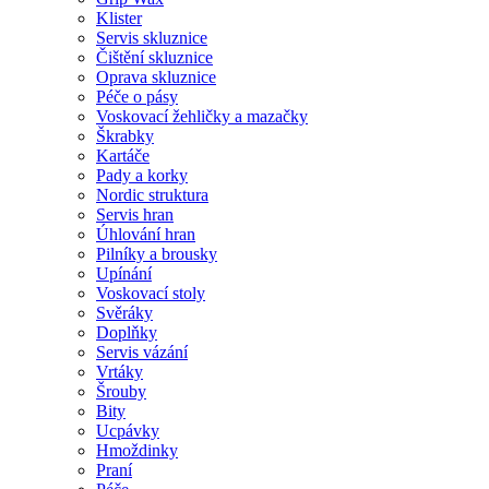
Klister
Servis skluznice
Čištění skluznice
Oprava skluznice
Péče o pásy
Voskovací žehličky a mazačky
Škrabky
Kartáče
Pady a korky
Nordic struktura
Servis hran
Úhlování hran
Pilníky a brousky
Upínání
Voskovací stoly
Svěráky
Doplňky
Servis vázání
Vrtáky
Šrouby
Bity
Ucpávky
Hmoždinky
Praní