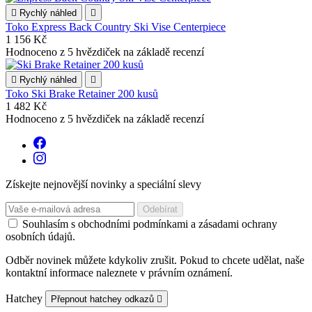

Rychlý náhled

Toko Express Back Country Ski Vise Centerpiece
1 156 Kč
Hodnoceno
z 5 hvězdiček na základě
recenzí

Rychlý náhled

Toko Ski Brake Retainer 200 kusů
1 482 Kč
Hodnoceno
z 5 hvězdiček na základě
recenzí
Získejte nejnovější novinky a speciální slevy
Souhlasím s obchodními podmínkami a zásadami ochrany
osobních údajů.
Odběr novinek můžete kdykoliv zrušit. Pokud to chcete udělat, naše
kontaktní informace naleznete v právním oznámení.
Hatchey
Přepnout hatchey odkazů
