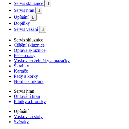
Servis skluznice

Servis hran

Upínání

Doplňky
Servis vázání

Servis skluznice
Čištění skluznice
Oprava skluznice
Péče o pásy
Voskovací žehličky a mazačky
Škrabky
Kartáče
Pady a korky
Nordic struktura
Servis hran
Úhlování hran
Pilníky a brousky
Upínání
Voskovací stoly
Svěráky