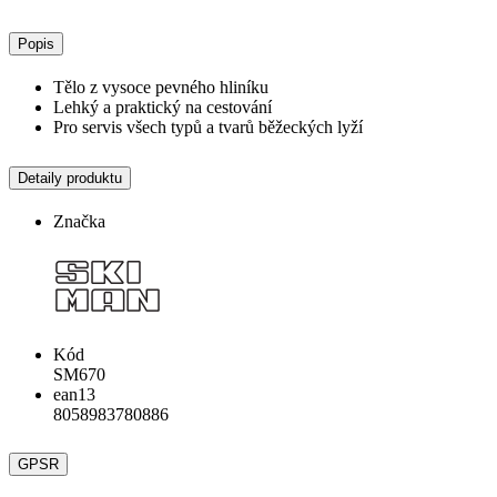
Popis
Tělo z vysoce pevného hliníku
Lehký a praktický na cestování
Pro servis všech typů a tvarů běžeckých lyží
Detaily produktu
Značka
Kód
SM670
ean13
8058983780886
GPSR