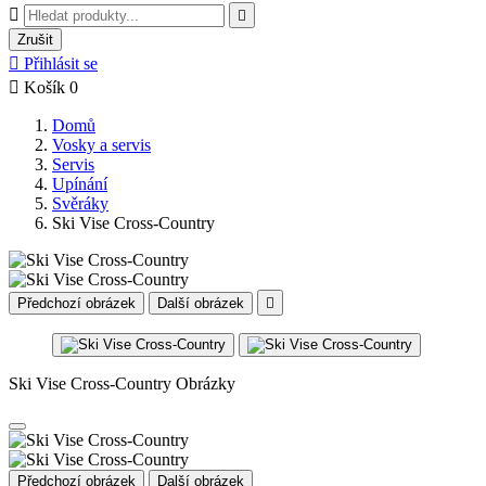


Zrušit

Přihlásit se

Košík
0
Domů
Vosky a servis
Servis
Upínání
Svěráky
Ski Vise Cross-Country
Předchozí obrázek
Další obrázek

Ski Vise Cross-Country Obrázky
Předchozí obrázek
Další obrázek