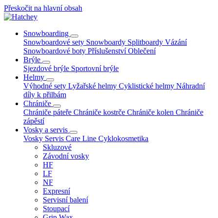
Přeskočit na hlavní obsah
Snowboarding
Snowboardové sety
Snowboardy
Splitboardy
Vázání
Snowboardové boty
Příslušenství
Oblečení
Brýle
Sjezdové brýle
Sportovní brýle
Helmy
Výhodné sety
Lyžařské helmy
Cyklistické helmy
Náhradní
díly k přilbám
Chrániče
Chrániče páteře
Chrániče kostrče
Chrániče kolen
Chrániče
zápěstí
Vosky a servis
Vosky
Servis
Care Line
Cyklokosmetika
Skluzové
Závodní vosky
HF
LF
NF
Expresní
Servisní balení
Stoupací
Grip Wax