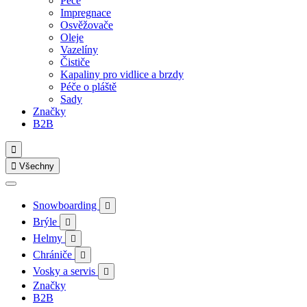
Péče
Impregnace
Osvěžovače
Oleje
Vazelíny
Čističe
Kapaliny pro vidlice a brzdy
Péče o pláště
Sady
Značky
B2B


Všechny
Snowboarding

Brýle

Helmy

Chrániče

Vosky a servis

Značky
B2B