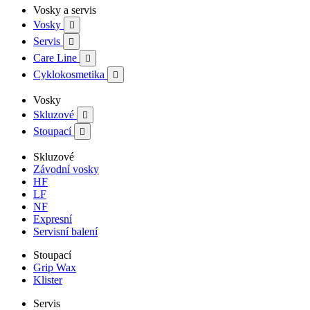
Vosky a servis
Vosky

Servis

Care Line

Cyklokosmetika

Vosky
Skluzové

Stoupací

Skluzové
Závodní vosky
HF
LF
NF
Expresní
Servisní balení
Stoupací
Grip Wax
Klister
Servis