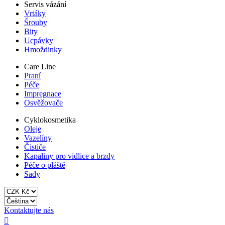
Servis vázání
Vrtáky
Šrouby
Bity
Ucpávky
Hmoždinky
Care Line
Praní
Péče
Impregnace
Osvěžovače
Cyklokosmetika
Oleje
Vazelíny
Čističe
Kapaliny pro vidlice a brzdy
Péče o pláště
Sady
Kontaktujte nás
