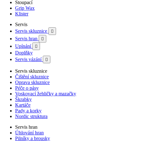
Stoupací
Grip Wax
Klister
Servis
Servis skluznice

Servis hran

Upínání

Doplňky
Servis vázání

Servis skluznice
Čištění skluznice
Oprava skluznice
Péče o pásy
Voskovací žehličky a mazačky
Škrabky
Kartáče
Pady a korky
Nordic struktura
Servis hran
Úhlování hran
Pilníky a brousky