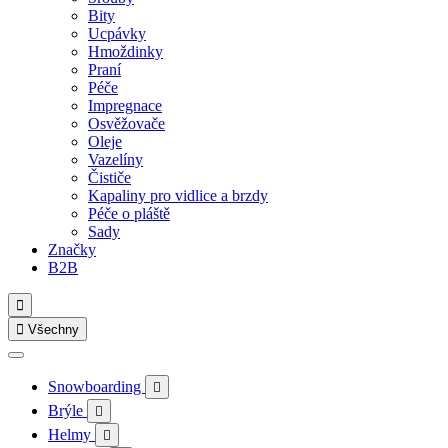
Bity
Ucpávky
Hmoždinky
Praní
Péče
Impregnace
Osvěžovače
Oleje
Vazelíny
Čističe
Kapaliny pro vidlice a brzdy
Péče o pláště
Sady
Značky
B2B


Všechny
Snowboarding

Brýle

Helmy
