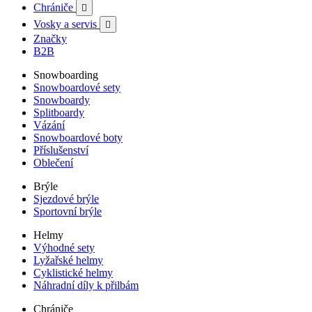
Chrániče

Vosky a servis

Značky
B2B
Snowboarding
Snowboardové sety
Snowboardy
Splitboardy
Vázání
Snowboardové boty
Příslušenství
Oblečení
Brýle
Sjezdové brýle
Sportovní brýle
Helmy
Výhodné sety
Lyžařské helmy
Cyklistické helmy
Náhradní díly k přilbám
Chrániče