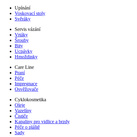
Upínání
Voskovací stoly
Svěráky
Servis vázání
Vrtáky
Šrouby
Bity
Ucpávky
Hmoždinky
Care Line
Praní
Péče
Impregnace
Osvěžovače
Cyklokosmetika
Oleje
Vazelíny
Čističe
Kapaliny pro vidlice a brzdy
Péče o pláště
Sady