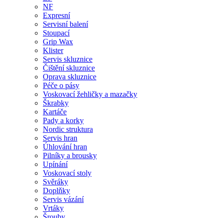
NF
Expresní
Servisní balení
Stoupací
Grip Wax
Klister
Servis skluznice
Čištění skluznice
Oprava skluznice
Péče o pásy
Voskovací žehličky a mazačky
Škrabky
Kartáče
Pady a korky
Nordic struktura
Servis hran
Úhlování hran
Pilníky a brousky
Upínání
Voskovací stoly
Svěráky
Doplňky
Servis vázání
Vrtáky
Šrouby