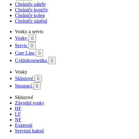
Chrániče páteře
Chrániče kostrče
Chrániče kolen
Chrániče zápěstí
Vosky a servis
Vosky

Servis

Care Line

Cyklokosmetika

Vosky
Skluzové

Stoupací

Skluzové
Závodní vosky
HF
LF
NF
Expresní
Servisní balení