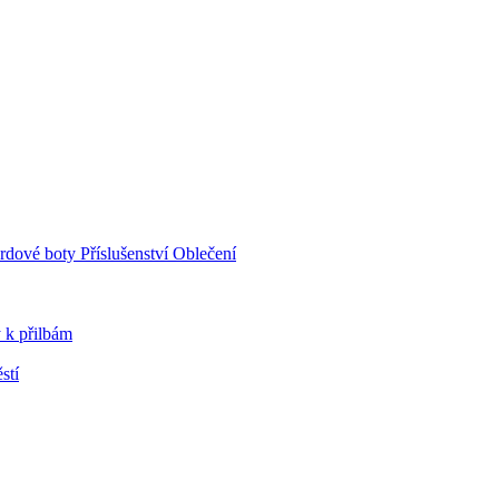
rdové boty
Příslušenství
Oblečení
 k přilbám
stí