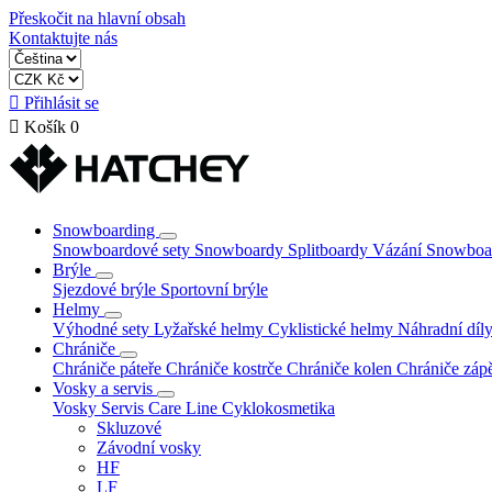
Přeskočit na hlavní obsah
Kontaktujte nás

Přihlásit se

Košík
0
Snowboarding
Snowboardové sety
Snowboardy
Splitboardy
Vázání
Snowboa
Brýle
Sjezdové brýle
Sportovní brýle
Helmy
Výhodné sety
Lyžařské helmy
Cyklistické helmy
Náhradní díly
Chrániče
Chrániče páteře
Chrániče kostrče
Chrániče kolen
Chrániče zápě
Vosky a servis
Vosky
Servis
Care Line
Cyklokosmetika
Skluzové
Závodní vosky
HF
LF