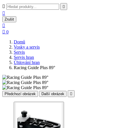



Zrušit


0
Domů
Vosky a servis
Servis
Servis hran
Úhlování hran
Racing Guide Plus 89°
Předchozí obrázek
Další obrázek
