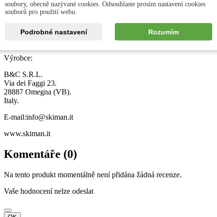
soubory, obecně nazývané cookies. Odsouhlaste prosím nastavení cookies
ean13
souborů pro použití webu.
8058983780732
Podrobné nastavení
Rozumím
GPSR
Výrobce:
B&C S.R.L.
Via dei Faggi 23.
28887 Omegna (VB).
Italy.
E-mail:info@skiman.it
www.skiman.it
Komentáře (0)
Na tento produkt momentálně není přidána žádná recenze.
Vaše hodnocení nelze odeslat