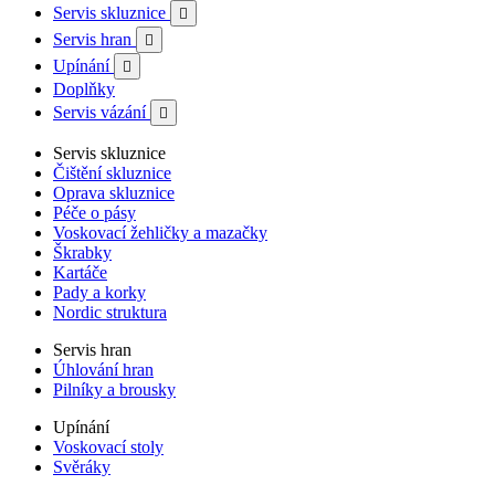
Servis skluznice

Servis hran

Upínání

Doplňky
Servis vázání

Servis skluznice
Čištění skluznice
Oprava skluznice
Péče o pásy
Voskovací žehličky a mazačky
Škrabky
Kartáče
Pady a korky
Nordic struktura
Servis hran
Úhlování hran
Pilníky a brousky
Upínání
Voskovací stoly
Svěráky