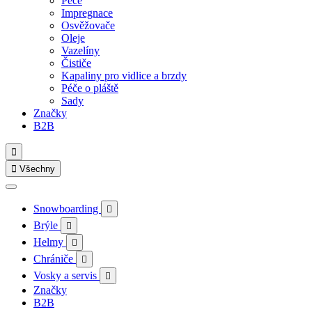
Péče
Impregnace
Osvěžovače
Oleje
Vazelíny
Čističe
Kapaliny pro vidlice a brzdy
Péče o pláště
Sady
Značky
B2B


Všechny
Snowboarding

Brýle

Helmy

Chrániče

Vosky a servis

Značky
B2B