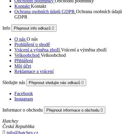
Obchodní podmínky
Obchodní podmínky
Kontakt
Kontakt
Ochrana osobních údajů GDPR
Ochrana osobních údajů
GDPR
Info
Přepnout info odkazů

O nás
O nás
Prohlášení o shodě
Vrácení a výměna zboží
Vrácení a výměna zboží
Velkoobchod
Velkoobchod
Přihlášení
Můj účet
Reklamace a vrácení
Sledujte nás
Přepnout sledujte nás odkazů

Facebook
Instagram
Informace o obchodu
Přepnout informace o obchodu

Hatchey
Česká Republika

info@hatchey.cz