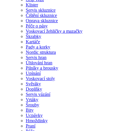
Klister
Servis skluznice
Čištění skluznice
Oprava skluznice
Péče o pásy
Voskovací žehličky a mazačky
Škrabky
Kartáče
Pady a korky
Nordic struktura
Servis hran
Úhlování hran
Pilníky a brousky
Upínání
Voskovací stoly
Svěráky
Doplňky
Servis vázání
Vrtáky
Šrouby
Bity
Ucpávky
Hmoždinky
Praní