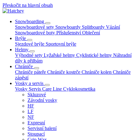
Přeskočit na hlavní obsah
Snowboarding
Snowboardové sety
Snowboardy
Splitboardy
Vázání
Snowboardové boty
Příslušenství
Oblečení
Brýle
Sjezdové brýle
Sportovní brýle
Helmy
Výhodné sety
Lyžařské helmy
Cyklistické helmy
Náhradní
díly k přilbám
Chrániče
Chrániče páteře
Chrániče kostrče
Chrániče kolen
Chrániče
zápěstí
Vosky a servis
Vosky
Servis
Care Line
Cyklokosmetika
Skluzové
Závodní vosky
HF
LF
NF
Expresní
Servisní balení
Stoupací
Grip Wax