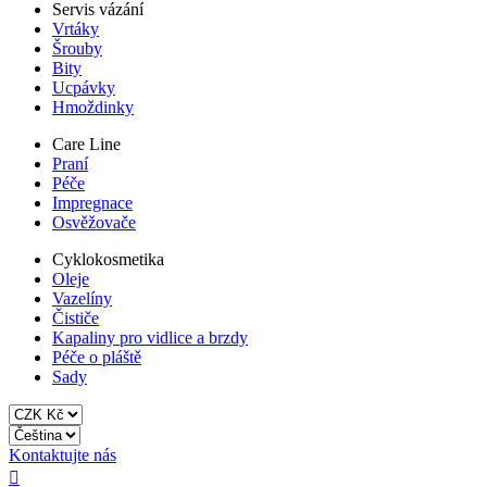
Servis vázání
Vrtáky
Šrouby
Bity
Ucpávky
Hmoždinky
Care Line
Praní
Péče
Impregnace
Osvěžovače
Cyklokosmetika
Oleje
Vazelíny
Čističe
Kapaliny pro vidlice a brzdy
Péče o pláště
Sady
Kontaktujte nás
