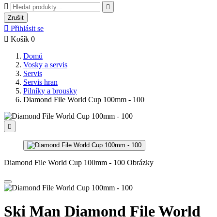


Zrušit

Přihlásit se

Košík
0
Domů
Vosky a servis
Servis
Servis hran
Pilníky a brousky
Diamond File World Cup 100mm - 100

Diamond File World Cup 100mm - 100 Obrázky
Ski Man Diamond File World