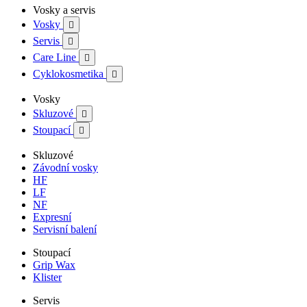
Vosky a servis
Vosky

Servis

Care Line

Cyklokosmetika

Vosky
Skluzové

Stoupací

Skluzové
Závodní vosky
HF
LF
NF
Expresní
Servisní balení
Stoupací
Grip Wax
Klister
Servis