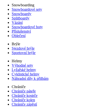
Snowboarding
Snowboardové sety
Snowboardy
Splitboardy
Vázání
Snowboardové boty
Příslušenství
Oblečení
Brýle
Sjezdové brýle
Sportovní brýle
Helmy
Výhodné sety
Lyžařské helmy
Cyklistické helmy
Náhradní díly k přilbám
Chrániče
Chrániče páteře
Chrániče kostrče
Chrániče kolen
Chrániče zápěstí