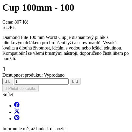
Cup 100mm - 100
Cena:
807 Kč
S DPH
Diamond File 100 mm World Cup je diamantový pilník s
hliníkovým držákem pro broušení lyží a snowboardů. Vysoká
kvalita a dlouhá životnost, ideální s vodou nebo lešticí tekutinou.
Kompatibilní se všemi brusnými nástroji, doporučeno čistit lihem po
použití.

Dostupnost produktu:
Vyprodáno





Přidat do košíku
Sdílet
Informujte mě, až bude k dispozici