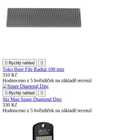

Rychlý náhled

Toko Base File Radial 100 mm
310 Kč
Hodnoceno
z 5 hvězdiček na základě
recenzí

Rychlý náhled

Ski Man Spare Diamond Disc
330 Kč
Hodnoceno
z 5 hvězdiček na základě
recenzí