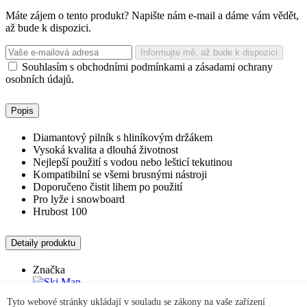
Máte zájem o tento produkt? Napište nám e-mail a dáme vám vědět,
až bude k dispozici.
Informujte mě, až bude k dispozici
Souhlasím s obchodními podmínkami a zásadami ochrany
osobních údajů.
Popis
Diamantový pilník s hliníkovým držákem
Vysoká kvalita a dlouhá životnost
Nejlepší použití s vodou nebo lešticí tekutinou
Kompatibilní se všemi brusnými nástroji
Doporučeno čistit lihem po použití
Pro lyže i snowboard
Hrubost 100
Detaily produktu
Značka
Kód
Tyto webové stránky ukládají v souladu se zákony na vaše zařízení
SM10100W