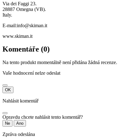
Via dei Faggi 23.
28887 Omegna (VB).
Italy.
E-mail:info@skiman.it
www.skiman.it
Komentáře (0)
Na tento produkt momentálně není přidána žádná recenze.
Vaše hodnocení nelze odeslat
OK
Nahlásit komentář
Opravdu chcete nahlásit tento komentář?
Ne
Ano
Zpráva odeslána