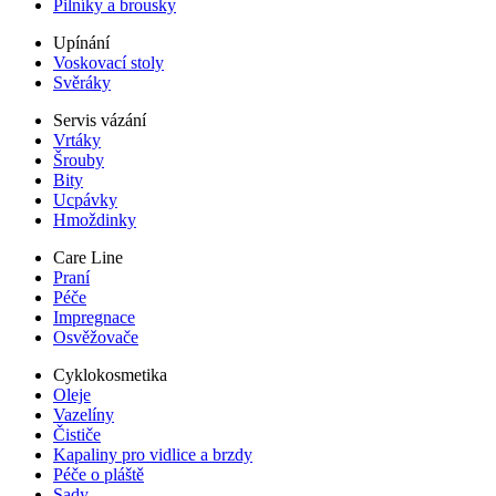
Pilníky a brousky
Upínání
Voskovací stoly
Svěráky
Servis vázání
Vrtáky
Šrouby
Bity
Ucpávky
Hmoždinky
Care Line
Praní
Péče
Impregnace
Osvěžovače
Cyklokosmetika
Oleje
Vazelíny
Čističe
Kapaliny pro vidlice a brzdy
Péče o pláště
Sady