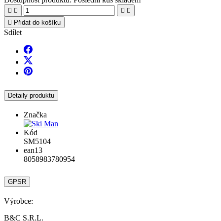





Přidat do košíku
Sdílet
Detaily produktu
Značka
Kód
SM5104
ean13
8058983780954
GPSR
Výrobce:
B&C S.R.L.