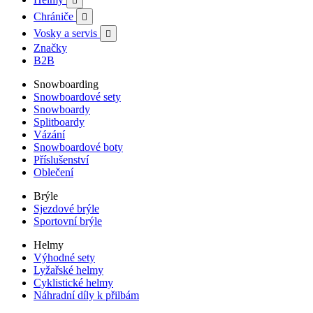

Chrániče

Vosky a servis

Značky
B2B
Snowboarding
Snowboardové sety
Snowboardy
Splitboardy
Vázání
Snowboardové boty
Příslušenství
Oblečení
Brýle
Sjezdové brýle
Sportovní brýle
Helmy
Výhodné sety
Lyžařské helmy
Cyklistické helmy
Náhradní díly k přilbám