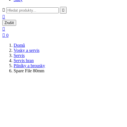



Zrušit


0
Domů
Vosky a servis
Servis
Servis hran
Pilníky a brousky
Spare File 80mm