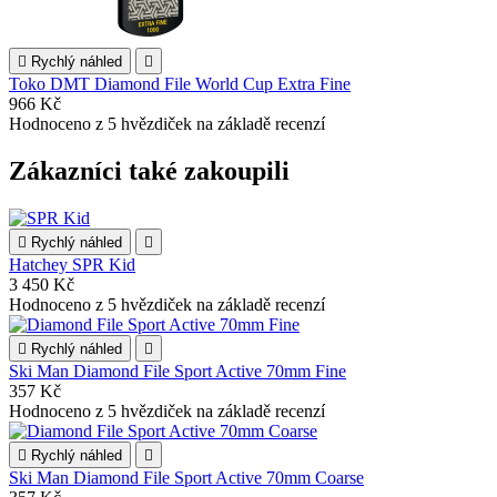

Rychlý náhled

Toko DMT Diamond File World Cup Extra Fine
966 Kč
Hodnoceno
z 5 hvězdiček na základě
recenzí
Zákazníci také zakoupili

Rychlý náhled

Hatchey SPR Kid
3 450 Kč
Hodnoceno
z 5 hvězdiček na základě
recenzí

Rychlý náhled

Ski Man Diamond File Sport Active 70mm Fine
357 Kč
Hodnoceno
z 5 hvězdiček na základě
recenzí

Rychlý náhled

Ski Man Diamond File Sport Active 70mm Coarse