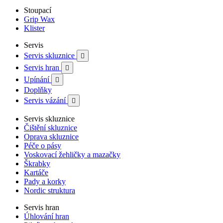
Stoupací
Grip Wax
Klister
Servis
Servis skluznice

Servis hran

Upínání

Doplňky
Servis vázání

Servis skluznice
Čištění skluznice
Oprava skluznice
Péče o pásy
Voskovací žehličky a mazačky
Škrabky
Kartáče
Pady a korky
Nordic struktura
Servis hran
Úhlování hran