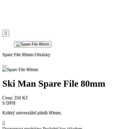

Spare File 80mm Obrázky
Ski Man Spare File 80mm
Cena:
350 Kč
S DPH
Krátký univerzální pilník 80mm.

Dostupnost produktu:
Poslední kus skladem