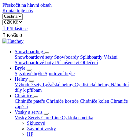
Přeskočit na hlavní obsah
Kontaktujte nás

Přihlásit se

Košík
0
Snowboarding
Snowboardové sety
Snowboardy
Splitboardy
Vázání
Snowboardové boty
Příslušenství
Oblečení
Brýle
Sjezdové brýle
Sportovní brýle
Helmy
Výhodné sety
Lyžařské helmy
Cyklistické helmy
Náhradní
díly k přilbám
Chrániče
Chrániče páteře
Chrániče kostrče
Chrániče kolen
Chrániče
zápěstí
Vosky a servis
Vosky
Servis
Care Line
Cyklokosmetika
Skluzové
Závodní vosky
HF