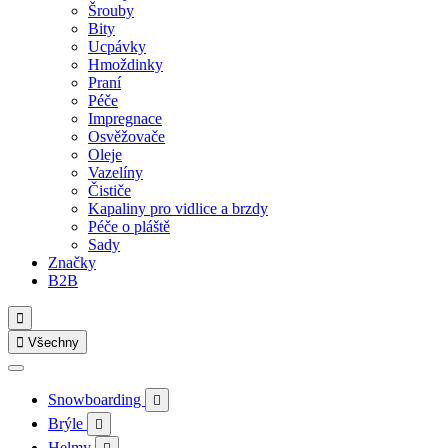
Šrouby
Bity
Ucpávky
Hmoždinky
Praní
Péče
Impregnace
Osvěžovače
Oleje
Vazelíny
Čističe
Kapaliny pro vidlice a brzdy
Péče o pláště
Sady
Značky
B2B


Všechny
Snowboarding

Brýle

Helmy