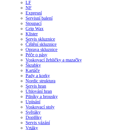
LF
NF
Expresní
Servisní balení
Stoupací
Grip Wax
Klister
Servis skluznice
Čištění skluznice
Oprava skluznice
Péče o pásy
Voskovací žehličky a mazačky
Škrabky
Kartáče
Pady a korky
Nordic struktura
Servis hran
Úhlování hran
Pilníky a brousky
Upínání
Voskovací stoly
Svěráky
Doplňky
Servis vázání
Vrtáky