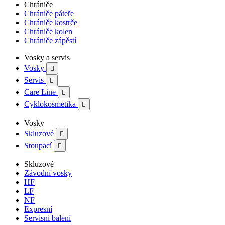
Chrániče
Chrániče páteře
Chrániče kostrče
Chrániče kolen
Chrániče zápěstí
Vosky a servis
Vosky

Servis

Care Line

Cyklokosmetika

Vosky
Skluzové

Stoupací

Skluzové
Závodní vosky
HF
LF
NF
Expresní
Servisní balení