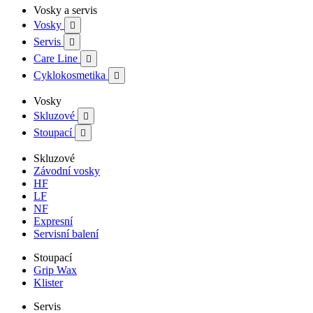
Vosky a servis
Vosky

Servis

Care Line

Cyklokosmetika

Vosky
Skluzové

Stoupací

Skluzové
Závodní vosky
HF
LF
NF
Expresní
Servisní balení
Stoupací
Grip Wax
Klister
Servis