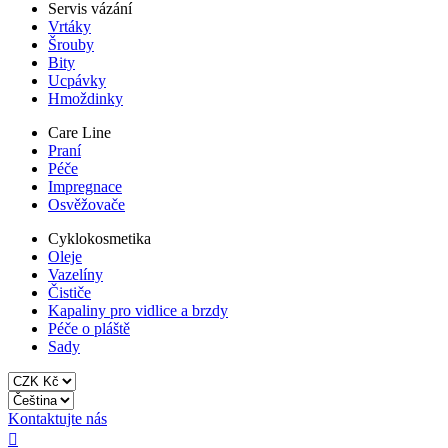
Servis vázání
Vrtáky
Šrouby
Bity
Ucpávky
Hmoždinky
Care Line
Praní
Péče
Impregnace
Osvěžovače
Cyklokosmetika
Oleje
Vazelíny
Čističe
Kapaliny pro vidlice a brzdy
Péče o pláště
Sady
Kontaktujte nás
