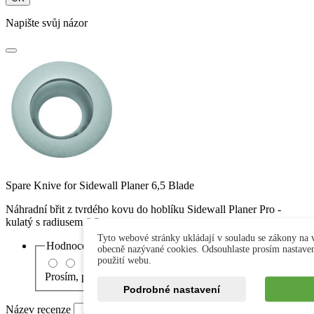
Napište svůj názor
Spare Knive for Sidewall Planer 6,5 Blade
Náhradní břit z tvrdého kovu do hoblíku Sidewall Planer Pro -
kulatý s radiusem 6,5 mm.
Tyto webové stránky ukládají v souladu se zákony na v
Hodnocení za
Quality
obecně nazývané cookies. Odsouhlaste prosím nastave
použití webu.
Prosím, přidejte k vaší recenzi hodnocení.
Podrobné nastavení
Název recenze