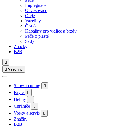
Péče
Impregnace
Osvěžovače
Oleje
Vazelíny
Čističe
Kapaliny pro vidlice a brzdy
Péče o pláště
Sady
Značky
B2B


Všechny
Snowboarding

Brýle

Helmy

Chrániče

Vosky a servis

Značky
B2B