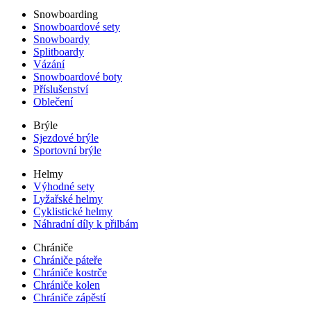
Snowboarding
Snowboardové sety
Snowboardy
Splitboardy
Vázání
Snowboardové boty
Příslušenství
Oblečení
Brýle
Sjezdové brýle
Sportovní brýle
Helmy
Výhodné sety
Lyžařské helmy
Cyklistické helmy
Náhradní díly k přilbám
Chrániče
Chrániče páteře
Chrániče kostrče
Chrániče kolen
Chrániče zápěstí