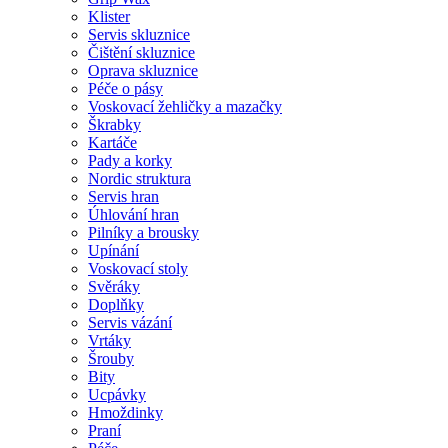
Klister
Servis skluznice
Čištění skluznice
Oprava skluznice
Péče o pásy
Voskovací žehličky a mazačky
Škrabky
Kartáče
Pady a korky
Nordic struktura
Servis hran
Úhlování hran
Pilníky a brousky
Upínání
Voskovací stoly
Svěráky
Doplňky
Servis vázání
Vrtáky
Šrouby
Bity
Ucpávky
Hmoždinky
Praní