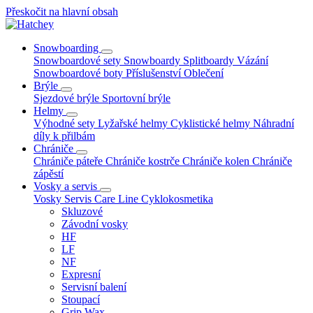
Přeskočit na hlavní obsah
Snowboarding
Snowboardové sety
Snowboardy
Splitboardy
Vázání
Snowboardové boty
Příslušenství
Oblečení
Brýle
Sjezdové brýle
Sportovní brýle
Helmy
Výhodné sety
Lyžařské helmy
Cyklistické helmy
Náhradní
díly k přilbám
Chrániče
Chrániče páteře
Chrániče kostrče
Chrániče kolen
Chrániče
zápěstí
Vosky a servis
Vosky
Servis
Care Line
Cyklokosmetika
Skluzové
Závodní vosky
HF
LF
NF
Expresní
Servisní balení
Stoupací
Grip Wax