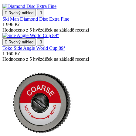

Rychlý náhled

Ski Man Diamond Disc Extra Fine
1 996 Kč
Hodnoceno
z 5 hvězdiček na základě
recenzí

Rychlý náhled

Toko Side Angle World Cup 89°
1 160 Kč
Hodnoceno
z 5 hvězdiček na základě
recenzí