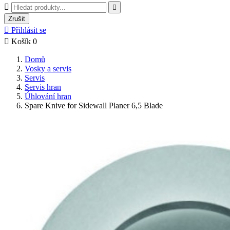


Zrušit

Přihlásit se

Košík
0
Domů
Vosky a servis
Servis
Servis hran
Úhlování hran
Spare Knive for Sidewall Planer 6,5 Blade