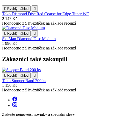

Rychlý náhled

Toko Diamond Disc Red Coarse for Edge Tuner WC
2 147 Kč
Hodnoceno
z 5 hvězdiček na základě
recenzí

Rychlý náhled

Ski Man Diamond Disc Medium
1 996 Kč
Hodnoceno
z 5 hvězdiček na základě
recenzí
Zákazníci také zakoupili

Rychlý náhled

Toko Stopper Band 200 ks
1 156 Kč
Hodnoceno
z 5 hvězdiček na základě
recenzí
Získejte nejnovější novinky a speciální slevy