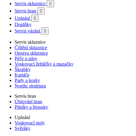
Servis skluznice

Servis hran

Upínání

Doplňky
Servis vázání

Servis skluznice
Čištění skluznice
Oprava skluznice
Péče o pásy
Voskovací žehličky a mazačky
Škrabky
Kartáče
Pady a korky
Nordic struktura
Servis hran
Úhlování hran
Pilníky a brousky
Upínání
Voskovací stoly
Svěráky