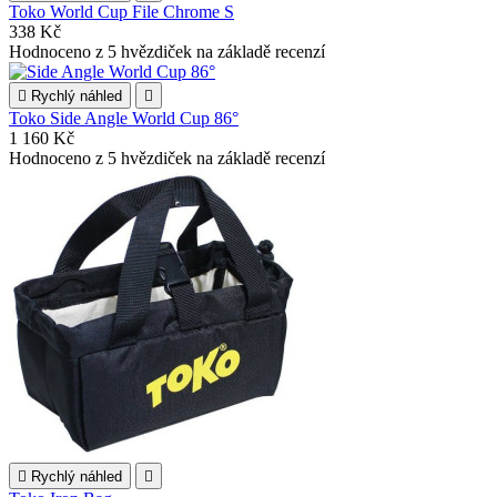
Toko World Cup File Chrome S
338 Kč
Hodnoceno
z 5 hvězdiček na základě
recenzí

Rychlý náhled

Toko Side Angle World Cup 86°
1 160 Kč
Hodnoceno
z 5 hvězdiček na základě
recenzí

Rychlý náhled
