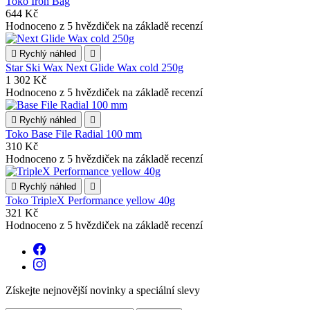
Toko Iron Bag
644 Kč
Hodnoceno
z 5 hvězdiček na základě
recenzí

Rychlý náhled

Star Ski Wax Next Glide Wax cold 250g
1 302 Kč
Hodnoceno
z 5 hvězdiček na základě
recenzí

Rychlý náhled

Toko Base File Radial 100 mm
310 Kč
Hodnoceno
z 5 hvězdiček na základě
recenzí

Rychlý náhled

Toko TripleX Performance yellow 40g
321 Kč
Hodnoceno
z 5 hvězdiček na základě
recenzí
Získejte nejnovější novinky a speciální slevy