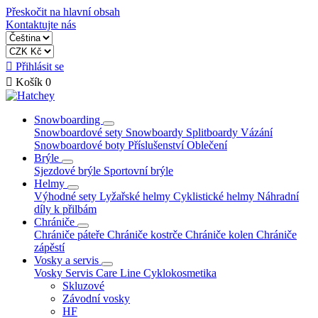
Přeskočit na hlavní obsah
Kontaktujte nás

Přihlásit se

Košík
0
Snowboarding
Snowboardové sety
Snowboardy
Splitboardy
Vázání
Snowboardové boty
Příslušenství
Oblečení
Brýle
Sjezdové brýle
Sportovní brýle
Helmy
Výhodné sety
Lyžařské helmy
Cyklistické helmy
Náhradní
díly k přilbám
Chrániče
Chrániče páteře
Chrániče kostrče
Chrániče kolen
Chrániče
zápěstí
Vosky a servis
Vosky
Servis
Care Line
Cyklokosmetika
Skluzové
Závodní vosky
HF