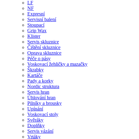
LF
NF
Expresní
Servisní balení
Stoupací
Grip Wax
Klister
Servis skluznice
Čištění skluznice
Oprava skluznice
Péče o pásy
Voskovací žehličky a mazačky
Škrabky
Kartáče
Pady a korky
Nordic struktura
Servis hran
Úhlování hran
Pilníky a brousky
Upínání
Voskovací stoly
Svěráky
Doplňky
Servis vázání
Vrtáky