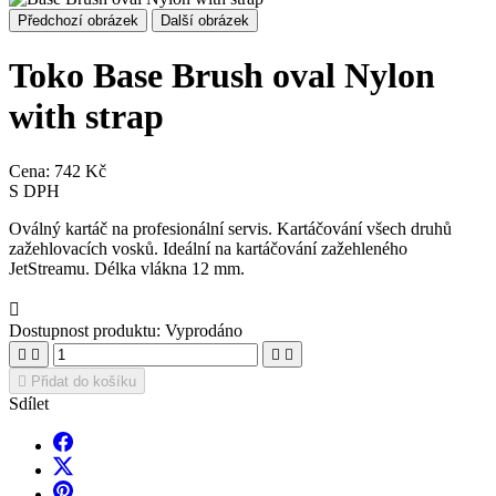
Předchozí obrázek
Další obrázek
Toko Base Brush oval Nylon
with strap
Cena:
742 Kč
S DPH
Oválný kartáč na profesionální servis. Kartáčování všech druhů
zažehlovacích vosků. Ideální na kartáčování zažehleného
JetStreamu. Délka vlákna 12 mm.

Dostupnost produktu:
Vyprodáno





Přidat do košíku
Sdílet