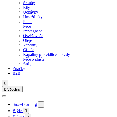
Šrouby
Bity
Ucpávky
Hmoždinky
Praní
Péče
Impregnace
Osvěžovače
Oleje
Vazelíny
Čističe
Kapaliny pro vidlice a brzdy
Péče o pláště
Sady
Značky
B2B


Všechny
Snowboarding

Brýle

Helmy