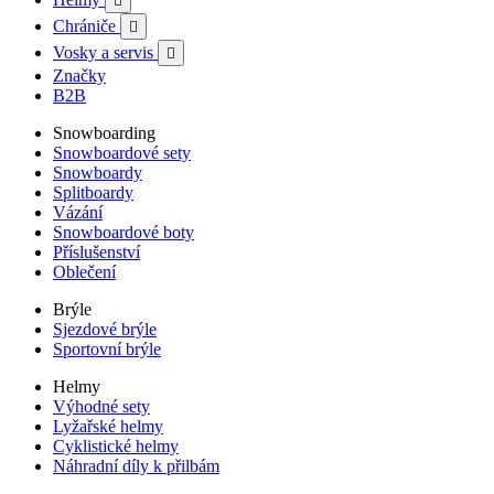

Chrániče

Vosky a servis

Značky
B2B
Snowboarding
Snowboardové sety
Snowboardy
Splitboardy
Vázání
Snowboardové boty
Příslušenství
Oblečení
Brýle
Sjezdové brýle
Sportovní brýle
Helmy
Výhodné sety
Lyžařské helmy
Cyklistické helmy
Náhradní díly k přilbám