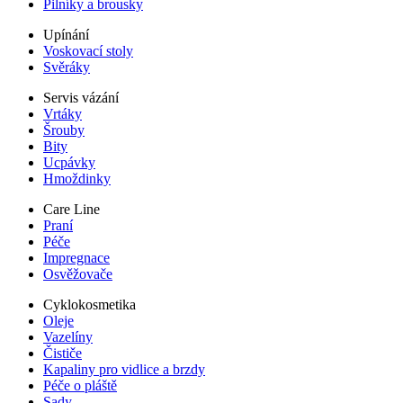
Pilníky a brousky
Upínání
Voskovací stoly
Svěráky
Servis vázání
Vrtáky
Šrouby
Bity
Ucpávky
Hmoždinky
Care Line
Praní
Péče
Impregnace
Osvěžovače
Cyklokosmetika
Oleje
Vazelíny
Čističe
Kapaliny pro vidlice a brzdy
Péče o pláště
Sady