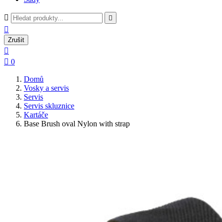



Zrušit


0
Domů
Vosky a servis
Servis
Servis skluznice
Kartáče
Base Brush oval Nylon with strap