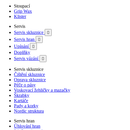
Stoupací
Grip Wax
Klister
Servis
Servis skluznice

Servis hran

Upínání

Doplňky
Servis vázání

Servis skluznice
Čištění skluznice
Oprava skluznice
Péče o pásy
Voskovací žehličky a mazačky
Škrabky
Kartáče
Pady a korky
Nordic struktura
Servis hran
Úhlování hran