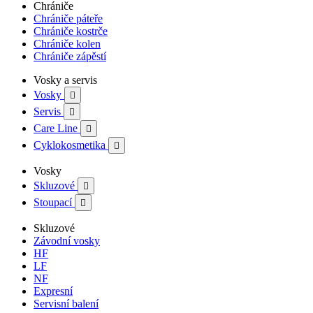
Chrániče
Chrániče páteře
Chrániče kostrče
Chrániče kolen
Chrániče zápěstí
Vosky a servis
Vosky

Servis

Care Line

Cyklokosmetika

Vosky
Skluzové

Stoupací

Skluzové
Závodní vosky
HF
LF
NF
Expresní
Servisní balení