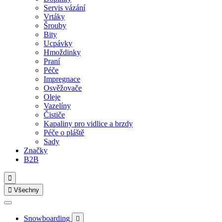
Servis vázání
Vrtáky
Šrouby
Bity
Ucpávky
Hmoždinky
Praní
Péče
Impregnace
Osvěžovače
Oleje
Vazelíny
Čističe
Kapaliny pro vidlice a brzdy
Péče o pláště
Sady
Značky
B2B


Všechny
Snowboarding
