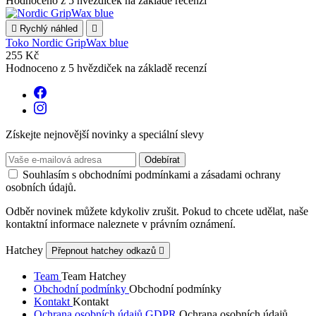
Hodnoceno
z 5 hvězdiček na základě
recenzí

Rychlý náhled

Toko Nordic GripWax blue
255 Kč
Hodnoceno
z 5 hvězdiček na základě
recenzí
Získejte nejnovější novinky a speciální slevy
Souhlasím s obchodními podmínkami a zásadami ochrany
osobních údajů.
Odběr novinek můžete kdykoliv zrušit. Pokud to chcete udělat, naše
kontaktní informace naleznete v právním oznámení.
Hatchey
Přepnout hatchey odkazů

Team
Team Hatchey
Obchodní podmínky
Obchodní podmínky
Kontakt
Kontakt
Ochrana osobních údajů GDPR
Ochrana osobních údajů