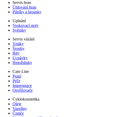
Servis hran
Úhlování hran
Pilníky a brousky
Upínání
Voskovací stoly
Svěráky
Servis vázání
Vrtáky
Šrouby
Bity
Ucpávky
Hmoždinky
Care Line
Praní
Péče
Impregnace
Osvěžovače
Cyklokosmetika
Oleje
Vazelíny
Čističe