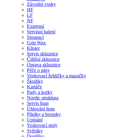
Závodní vosky
HF
LF
NF
Expresní
Servisní balení
Stoupací
Grip Wax
Klister
Servis skluznice
Čištění skluznice
Oprava skluznice
Péče o pásy
Voskovací žehličky a mazačky
Škrabky
Kartáče
Pady a korky
Nordic struktura
Servis hran
Úhlování hran
Pilníky a brousky
Upínání
Voskovací stoly
Svěráky
Doplňky