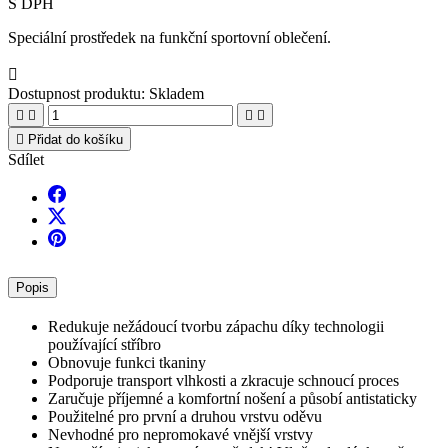
S DPH
Speciální prostředek na funkční sportovní oblečení.

Dostupnost produktu:
Skladem





Přidat do košíku
Sdílet
Popis
Redukuje nežádoucí tvorbu zápachu díky technologii
používající stříbro
Obnovuje funkci tkaniny
Podporuje transport vlhkosti a zkracuje schnoucí proces
Zaručuje příjemné a komfortní nošení a působí antistaticky
Použitelné pro první a druhou vrstvu oděvu
Nevhodné pro nepromokavé vnější vrstvy