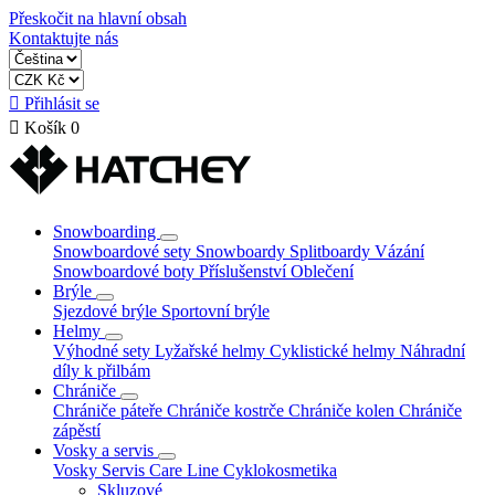
Přeskočit na hlavní obsah
Kontaktujte nás

Přihlásit se

Košík
0
Snowboarding
Snowboardové sety
Snowboardy
Splitboardy
Vázání
Snowboardové boty
Příslušenství
Oblečení
Brýle
Sjezdové brýle
Sportovní brýle
Helmy
Výhodné sety
Lyžařské helmy
Cyklistické helmy
Náhradní
díly k přilbám
Chrániče
Chrániče páteře
Chrániče kostrče
Chrániče kolen
Chrániče
zápěstí
Vosky a servis
Vosky
Servis
Care Line
Cyklokosmetika
Skluzové