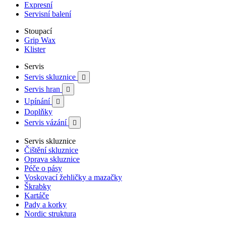
Expresní
Servisní balení
Stoupací
Grip Wax
Klister
Servis
Servis skluznice

Servis hran

Upínání

Doplňky
Servis vázání

Servis skluznice
Čištění skluznice
Oprava skluznice
Péče o pásy
Voskovací žehličky a mazačky
Škrabky
Kartáče
Pady a korky
Nordic struktura