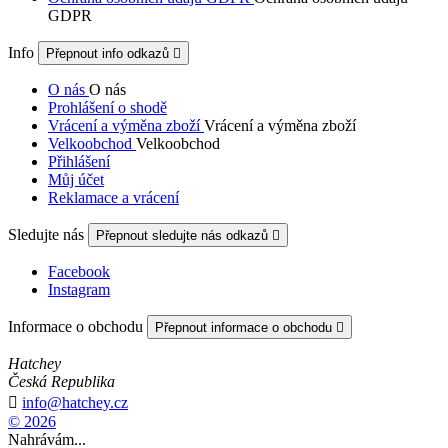
GDPR
Info
Přepnout info odkazů

O nás
O nás
Prohlášení o shodě
Vrácení a výměna zboží
Vrácení a výměna zboží
Velkoobchod
Velkoobchod
Přihlášení
Můj účet
Reklamace a vrácení
Sledujte nás
Přepnout sledujte nás odkazů

Facebook
Instagram
Informace o obchodu
Přepnout informace o obchodu

Hatchey
Česká Republika

info@hatchey.cz
© 2026
Nahrávám...