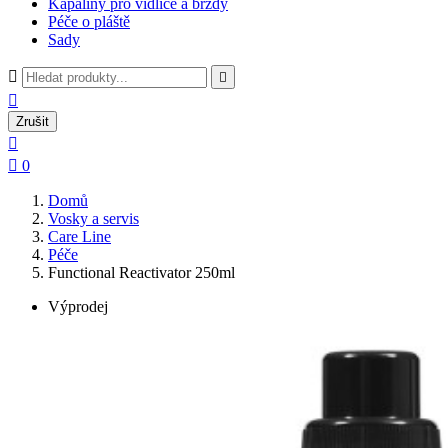
Kapaliny pro vidlice a brzdy
Péče o pláště
Sady



Zrušit


0
Domů
Vosky a servis
Care Line
Péče
Functional Reactivator 250ml
Výprodej