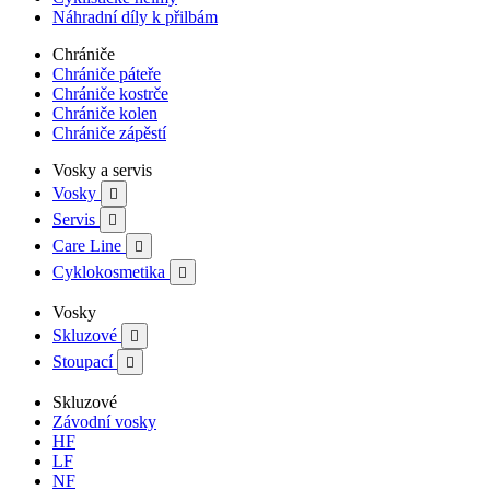
Náhradní díly k přilbám
Chrániče
Chrániče páteře
Chrániče kostrče
Chrániče kolen
Chrániče zápěstí
Vosky a servis
Vosky

Servis

Care Line

Cyklokosmetika

Vosky
Skluzové

Stoupací

Skluzové
Závodní vosky
HF
LF
NF