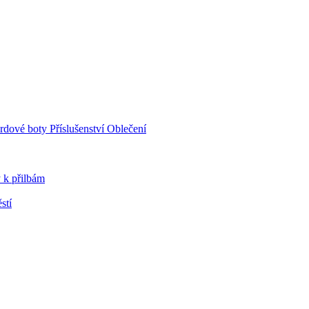
rdové boty
Příslušenství
Oblečení
 k přilbám
stí