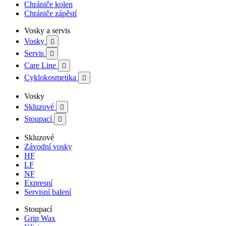
Chrániče kolen
Chrániče zápěstí
Vosky a servis
Vosky

Servis

Care Line

Cyklokosmetika

Vosky
Skluzové

Stoupací

Skluzové
Závodní vosky
HF
LF
NF
Expresní
Servisní balení
Stoupací
Grip Wax