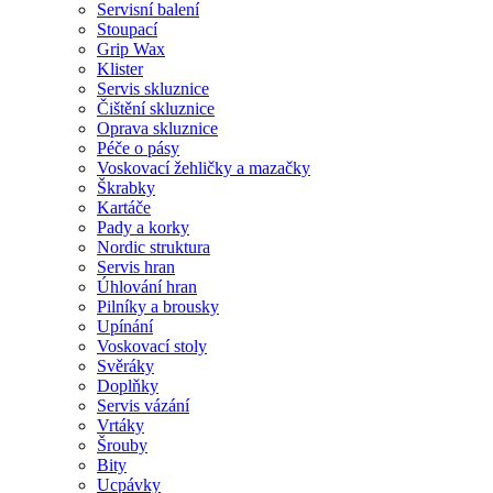
Servisní balení
Stoupací
Grip Wax
Klister
Servis skluznice
Čištění skluznice
Oprava skluznice
Péče o pásy
Voskovací žehličky a mazačky
Škrabky
Kartáče
Pady a korky
Nordic struktura
Servis hran
Úhlování hran
Pilníky a brousky
Upínání
Voskovací stoly
Svěráky
Doplňky
Servis vázání
Vrtáky
Šrouby
Bity
Ucpávky