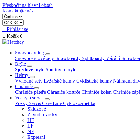
Přeskočit na hlavní obsah
Kontaktujte nás

Přihlásit se

Košík
0
Snowboarding
Snowboardové sety
Snowboardy
Splitboardy
Vázání
Snowboa
Brýle
Sjezdové brýle
Sportovní brýle
Helmy
Výhodné sety
Lyžařské helmy
Cyklistické helmy
Náhradní díly
Chrániče
Chrániče páteře
Chrániče kostrče
Chrániče kolen
Chrániče zápě
Vosky a servis
Vosky
Servis
Care Line
Cyklokosmetika
Skluzové
Závodní vosky
HF
LF
NF
Expresní