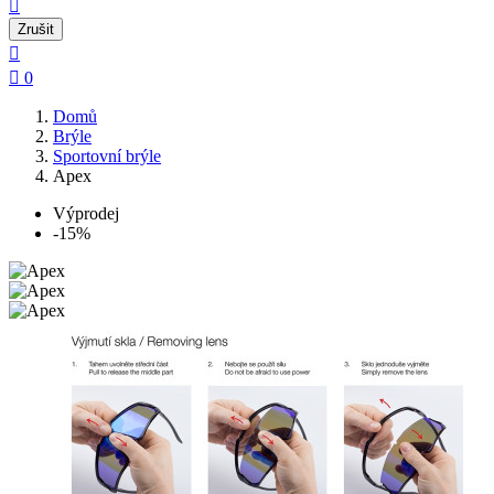

Zrušit


0
Domů
Brýle
Sportovní brýle
Apex
Výprodej
-15%