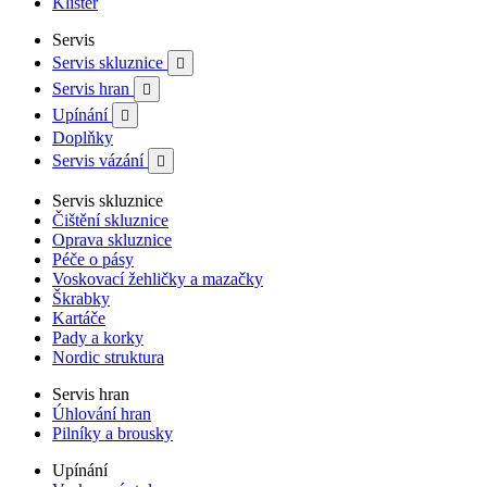
Klister
Servis
Servis skluznice

Servis hran

Upínání

Doplňky
Servis vázání

Servis skluznice
Čištění skluznice
Oprava skluznice
Péče o pásy
Voskovací žehličky a mazačky
Škrabky
Kartáče
Pady a korky
Nordic struktura
Servis hran
Úhlování hran
Pilníky a brousky
Upínání