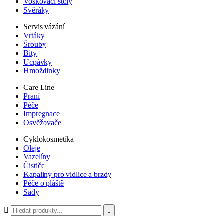
Voskovací stoly
Svěráky
Servis vázání
Vrtáky
Šrouby
Bity
Ucpávky
Hmoždinky
Care Line
Praní
Péče
Impregnace
Osvěžovače
Cyklokosmetika
Oleje
Vazelíny
Čističe
Kapaliny pro vidlice a brzdy
Péče o pláště
Sady

