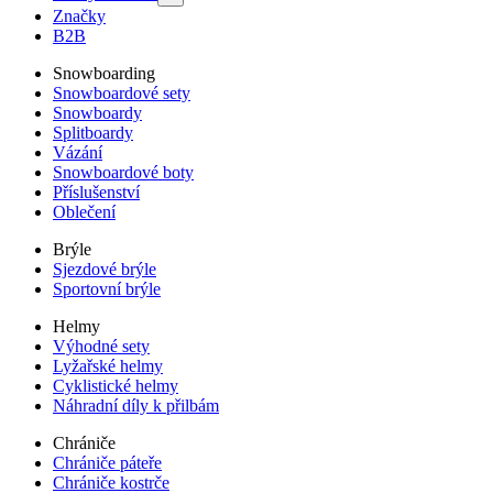
Značky
B2B
Snowboarding
Snowboardové sety
Snowboardy
Splitboardy
Vázání
Snowboardové boty
Příslušenství
Oblečení
Brýle
Sjezdové brýle
Sportovní brýle
Helmy
Výhodné sety
Lyžařské helmy
Cyklistické helmy
Náhradní díly k přilbám
Chrániče
Chrániče páteře
Chrániče kostrče