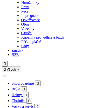
Hmoždinky
Praní
Péče
Impregnace
Osvěžovače
Oleje
Vazelíny
Čističe
Kapaliny pro vidlice a brzdy
Péče o pláště
Sady
Značky
B2B


Všechny
Snowboarding

Brýle

Helmy

Chrániče

Vosky a servis
