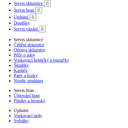
Servis skluznice

Servis hran

Upínání

Doplňky
Servis vázání

Servis skluznice
Čištění skluznice
Oprava skluznice
Péče o pásy
Voskovací žehličky a mazačky
Škrabky
Kartáče
Pady a korky
Nordic struktura
Servis hran
Úhlování hran
Pilníky a brousky
Upínání
Voskovací stoly
Svěráky