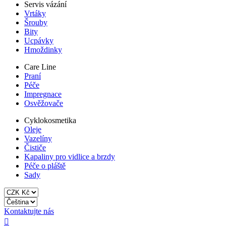
Servis vázání
Vrtáky
Šrouby
Bity
Ucpávky
Hmoždinky
Care Line
Praní
Péče
Impregnace
Osvěžovače
Cyklokosmetika
Oleje
Vazelíny
Čističe
Kapaliny pro vidlice a brzdy
Péče o pláště
Sady
Kontaktujte nás
