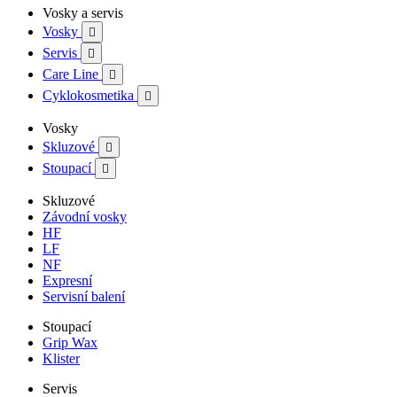
Vosky a servis
Vosky

Servis

Care Line

Cyklokosmetika

Vosky
Skluzové

Stoupací

Skluzové
Závodní vosky
HF
LF
NF
Expresní
Servisní balení
Stoupací
Grip Wax
Klister
Servis