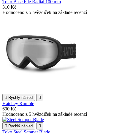
Toko Base File Radial 100 mm
310 Kč
Hodnoceno
z 5 hvězdiček na základě
recenzí

Rychlý náhled

Hatchey Rumble
690 Kč
Hodnoceno
z 5 hvězdiček na základě
recenzí

Rychlý náhled

Toko Steel Scraper Blade