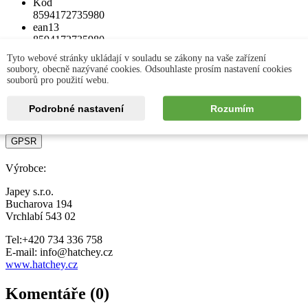
Kód
8594172735980
ean13
8594172735980
Tyto webové stránky ukládají v souladu se zákony na vaše zařízení
soubory, obecně nazývané cookies. Odsouhlaste prosím nastavení cookies
Parametry
souborů pro použití webu.
Obsah
Podrobné nastavení
Rozumím
1,5 Kg
GPSR
Výrobce:
Japey s.r.o.
Bucharova 194
Vrchlabí 543 02
Tel:+420 734 336 758
E-mail: info@hatchey.cz
www.hatchey.cz
Komentáře (0)