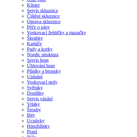
Klister
Servis skluznice
Čištění skluznice
Oprava skluznice
Péče o pásy
Voskovací žehličky a mazačky
Škrabky
Kartáče
Pady a korky
Nordic struktura
Servis hran
Úhlování hran
Pilníky a brousky
Upínání
Voskovací stoly
Svěráky
Doplňky
Servis vázání
Vrtáky
Šrouby
Bity
Ucpávky
Hmoždinky
Praní