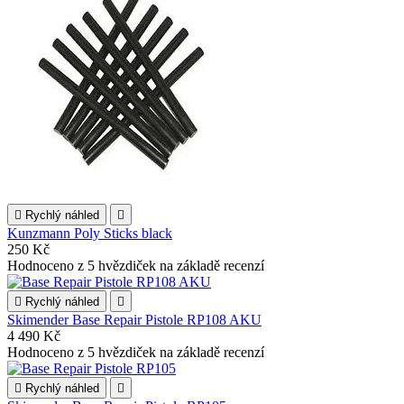

Rychlý náhled

Kunzmann Poly Sticks black
250 Kč
Hodnoceno
z 5 hvězdiček na základě
recenzí

Rychlý náhled

Skimender Base Repair Pistole RP108 AKU
4 490 Kč
Hodnoceno
z 5 hvězdiček na základě
recenzí

Rychlý náhled
