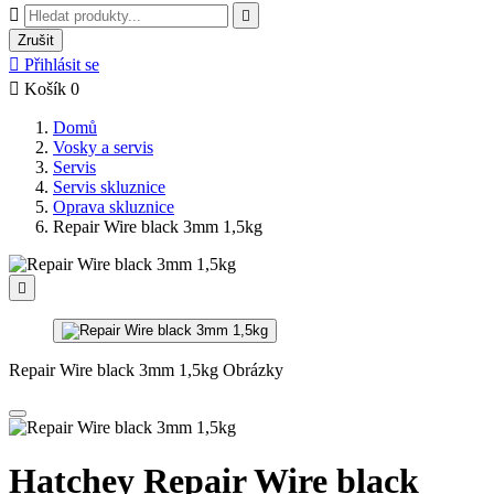


Zrušit

Přihlásit se

Košík
0
Domů
Vosky a servis
Servis
Servis skluznice
Oprava skluznice
Repair Wire black 3mm 1,5kg

Repair Wire black 3mm 1,5kg Obrázky
Hatchey Repair Wire black