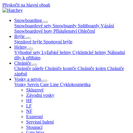
Přeskočit na hlavní obsah
Snowboarding
Snowboardové sety
Snowboardy
Splitboardy
Vázání
Snowboardové boty
Příslušenství
Oblečení
Brýle
Sjezdové brýle
Sportovní brýle
Helmy
Výhodné sety
Lyžařské helmy
Cyklistické helmy
Náhradní
díly k přilbám
Chrániče
Chrániče páteře
Chrániče kostrče
Chrániče kolen
Chrániče
zápěstí
Vosky a servis
Vosky
Servis
Care Line
Cyklokosmetika
Skluzové
Závodní vosky
HF
LF
NF
Expresní
Servisní balení
Stoupací
Grip Wax