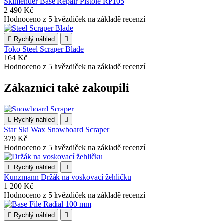
Skimender Base Repair Pistole RP105
2 490 Kč
Hodnoceno
z 5 hvězdiček na základě
recenzí

Rychlý náhled

Toko Steel Scraper Blade
164 Kč
Hodnoceno
z 5 hvězdiček na základě
recenzí
Zákazníci také zakoupili

Rychlý náhled

Star Ski Wax Snowboard Scraper
379 Kč
Hodnoceno
z 5 hvězdiček na základě
recenzí

Rychlý náhled

Kunzmann Držák na voskovací žehličku
1 200 Kč
Hodnoceno
z 5 hvězdiček na základě
recenzí

Rychlý náhled
