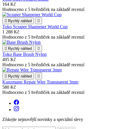
164 Kč
Hodnoceno
z 5 hvězdiček na základě
recenzí

Rychlý náhled

Toko Scraper Sharpener World Cup
1 288 Kč
Hodnoceno
z 5 hvězdiček na základě
recenzí

Rychlý náhled

Toko Base Brush Nylon
495 Kč
Hodnoceno
z 5 hvězdiček na základě
recenzí

Rychlý náhled

Kunzmann Repair Wire Transparent 3mm
580 Kč
Hodnoceno
z 5 hvězdiček na základě
recenzí
Získejte nejnovější novinky a speciální slevy