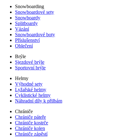
Snowboarding
Snowboardové sety
Snowboardy
Splitboardy
Vázání
Snowboardové boty
Příslušenství
Oblečení
Brýle
Sjezdové brýle
Sportovní brýle
Helmy
Výhodné sety
Lyžařské helmy
Cyklistické helmy
Náhradní díly k přilbám
Chrániče
Chrániče páteře
Chrániče kostrče
Chrániče kolen
Chrániče zápěstí