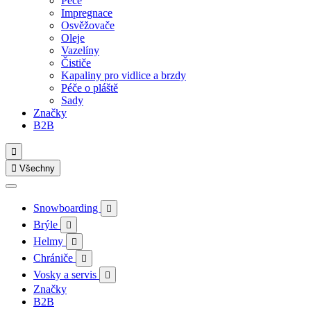
Péče
Impregnace
Osvěžovače
Oleje
Vazelíny
Čističe
Kapaliny pro vidlice a brzdy
Péče o pláště
Sady
Značky
B2B


Všechny
Snowboarding

Brýle

Helmy

Chrániče

Vosky a servis

Značky
B2B