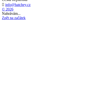

info@hatchey.cz
© 2026
Nahrávám...
Zpět na začátek