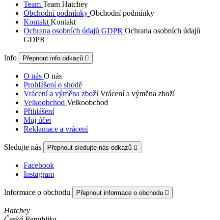
Team
Team Hatchey
Obchodní podmínky
Obchodní podmínky
Kontakt
Kontakt
Ochrana osobních údajů GDPR
Ochrana osobních údajů
GDPR
Info
Přepnout info odkazů

O nás
O nás
Prohlášení o shodě
Vrácení a výměna zboží
Vrácení a výměna zboží
Velkoobchod
Velkoobchod
Přihlášení
Můj účet
Reklamace a vrácení
Sledujte nás
Přepnout sledujte nás odkazů

Facebook
Instagram
Informace o obchodu
Přepnout informace o obchodu

Hatchey
Česká Republika