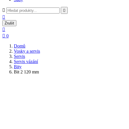



Zrušit


0
Domů
Vosky a servis
Servis
Servis vázání
Bity
Bit 2 120 mm