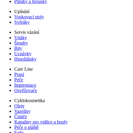
Pilníky a brousky
Upínání
Voskovací stoly
Svěráky
Servis vázání
Vrtáky
Šrouby
Bity
Ucpávky
Hmoždinky
Care Line
Praní
Péče
Impregnace
Osvěžovače
Cyklokosmetika
Oleje
Vazelíny
Čističe
Kapaliny pro vidlice a brzdy
Péče o pláště
Sady