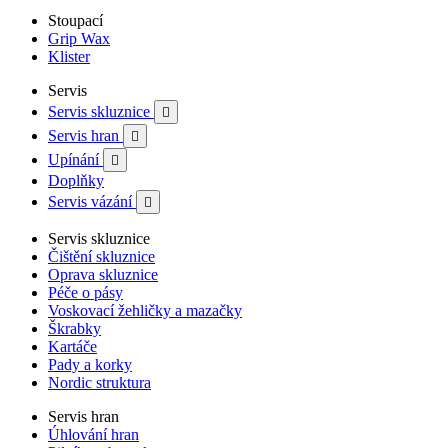
Stoupací
Grip Wax
Klister
Servis
Servis skluznice

Servis hran

Upínání

Doplňky
Servis vázání

Servis skluznice
Čištění skluznice
Oprava skluznice
Péče o pásy
Voskovací žehličky a mazačky
Škrabky
Kartáče
Pady a korky
Nordic struktura
Servis hran
Úhlování hran