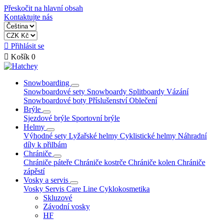
Přeskočit na hlavní obsah
Kontaktujte nás

Přihlásit se

Košík
0
Snowboarding
Snowboardové sety
Snowboardy
Splitboardy
Vázání
Snowboardové boty
Příslušenství
Oblečení
Brýle
Sjezdové brýle
Sportovní brýle
Helmy
Výhodné sety
Lyžařské helmy
Cyklistické helmy
Náhradní
díly k přilbám
Chrániče
Chrániče páteře
Chrániče kostrče
Chrániče kolen
Chrániče
zápěstí
Vosky a servis
Vosky
Servis
Care Line
Cyklokosmetika
Skluzové
Závodní vosky
HF