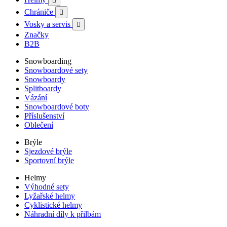

Chrániče

Vosky a servis

Značky
B2B
Snowboarding
Snowboardové sety
Snowboardy
Splitboardy
Vázání
Snowboardové boty
Příslušenství
Oblečení
Brýle
Sjezdové brýle
Sportovní brýle
Helmy
Výhodné sety
Lyžařské helmy
Cyklistické helmy
Náhradní díly k přilbám