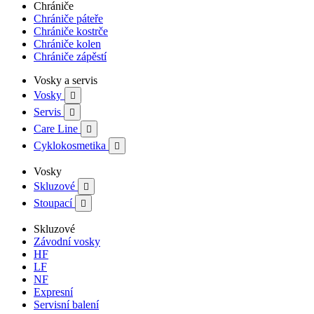
Chrániče
Chrániče páteře
Chrániče kostrče
Chrániče kolen
Chrániče zápěstí
Vosky a servis
Vosky

Servis

Care Line

Cyklokosmetika

Vosky
Skluzové

Stoupací

Skluzové
Závodní vosky
HF
LF
NF
Expresní
Servisní balení