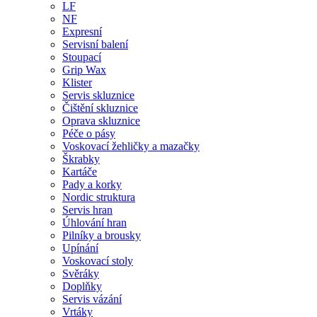
LF
NF
Expresní
Servisní balení
Stoupací
Grip Wax
Klister
Servis skluznice
Čištění skluznice
Oprava skluznice
Péče o pásy
Voskovací žehličky a mazačky
Škrabky
Kartáče
Pady a korky
Nordic struktura
Servis hran
Úhlování hran
Pilníky a brousky
Upínání
Voskovací stoly
Svěráky
Doplňky
Servis vázání
Vrtáky