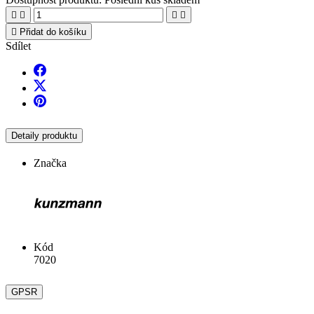





Přidat do košíku
Sdílet
Detaily produktu
Značka
Kód
7020
GPSR