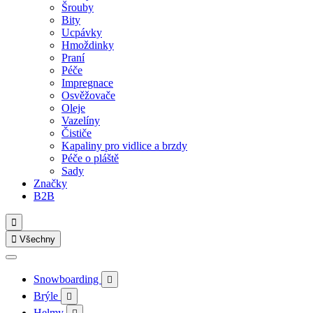
Šrouby
Bity
Ucpávky
Hmoždinky
Praní
Péče
Impregnace
Osvěžovače
Oleje
Vazelíny
Čističe
Kapaliny pro vidlice a brzdy
Péče o pláště
Sady
Značky
B2B


Všechny
Snowboarding

Brýle

Helmy