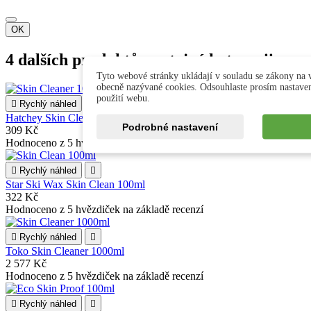
OK
4 dalších produktů ve stejné kategorii
Tyto webové stránky ukládají v souladu se zákony na v
obecně nazývané cookies. Odsouhlaste prosím nastave
použití webu.

Rychlý náhled

Hatchey Skin Cleaner 100ml
Podrobné nastavení
309 Kč
Hodnoceno
z 5 hvězdiček na základě
recenzí

Rychlý náhled

Star Ski Wax Skin Clean 100ml
322 Kč
Hodnoceno
z 5 hvězdiček na základě
recenzí

Rychlý náhled

Toko Skin Cleaner 1000ml
2 577 Kč
Hodnoceno
z 5 hvězdiček na základě
recenzí

Rychlý náhled
