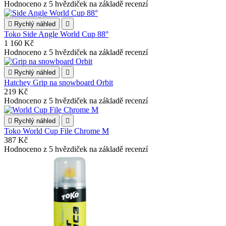
Hodnoceno
z 5 hvězdiček na základě
recenzí

Rychlý náhled

Toko Side Angle World Cup 88°
1 160 Kč
Hodnoceno
z 5 hvězdiček na základě
recenzí

Rychlý náhled

Hatchey Grip na snowboard Orbit
219 Kč
Hodnoceno
z 5 hvězdiček na základě
recenzí

Rychlý náhled

Toko World Cup File Chrome M
387 Kč
Hodnoceno
z 5 hvězdiček na základě
recenzí