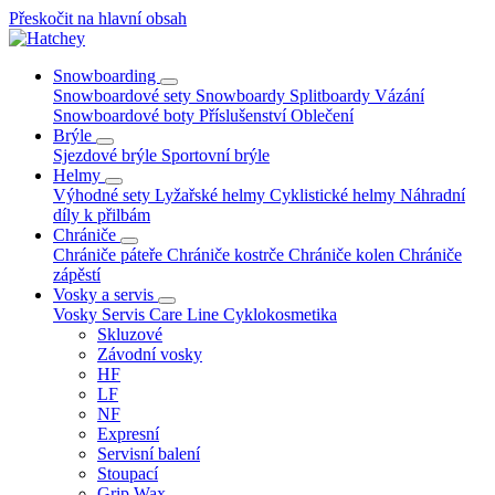
Přeskočit na hlavní obsah
Snowboarding
Snowboardové sety
Snowboardy
Splitboardy
Vázání
Snowboardové boty
Příslušenství
Oblečení
Brýle
Sjezdové brýle
Sportovní brýle
Helmy
Výhodné sety
Lyžařské helmy
Cyklistické helmy
Náhradní
díly k přilbám
Chrániče
Chrániče páteře
Chrániče kostrče
Chrániče kolen
Chrániče
zápěstí
Vosky a servis
Vosky
Servis
Care Line
Cyklokosmetika
Skluzové
Závodní vosky
HF
LF
NF
Expresní
Servisní balení
Stoupací
Grip Wax