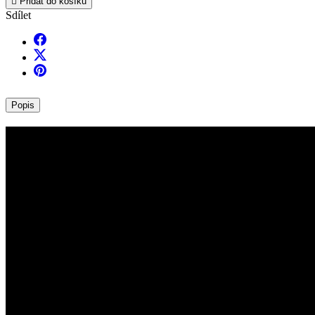

Přidat do košíku
Sdílet
Popis