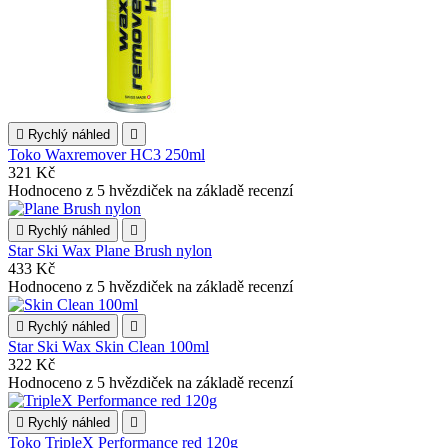

Rychlý náhled

Toko Waxremover HC3 250ml
321 Kč
Hodnoceno
z 5 hvězdiček na základě
recenzí

Rychlý náhled

Star Ski Wax Plane Brush nylon
433 Kč
Hodnoceno
z 5 hvězdiček na základě
recenzí

Rychlý náhled

Star Ski Wax Skin Clean 100ml
322 Kč
Hodnoceno
z 5 hvězdiček na základě
recenzí

Rychlý náhled

Toko TripleX Performance red 120g