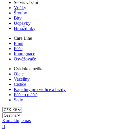
Servis vázání
Vrtáky
Šrouby
Bity
Ucpávky
Hmoždinky
Care Line
Praní
Péče
Impregnace
Osvěžovače
Cyklokosmetika
Oleje
Vazelíny
Čističe
Kapaliny pro vidlice a brzdy
Péče o pláště
Sady
Kontaktujte nás
