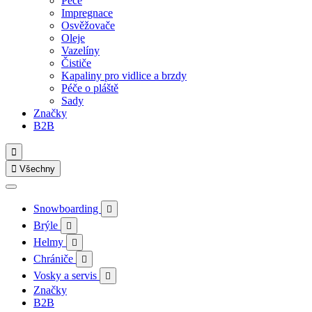
Péče
Impregnace
Osvěžovače
Oleje
Vazelíny
Čističe
Kapaliny pro vidlice a brzdy
Péče o pláště
Sady
Značky
B2B


Všechny
Snowboarding

Brýle

Helmy

Chrániče

Vosky a servis

Značky
B2B