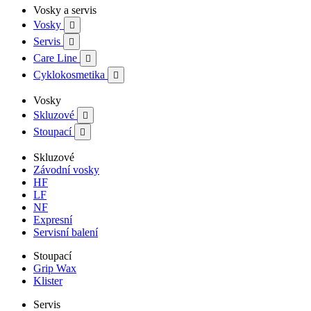
Vosky a servis
Vosky

Servis

Care Line

Cyklokosmetika

Vosky
Skluzové

Stoupací

Skluzové
Závodní vosky
HF
LF
NF
Expresní
Servisní balení
Stoupací
Grip Wax
Klister
Servis