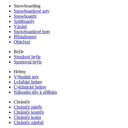
Snowboarding
Snowboardové sety
Snowboardy
Splitboardy
Vázání
Snowboardové boty
Příslušenství
Oblečení
Brýle
Sjezdové brýle
Sportovní brýle
Helmy
Výhodné sety
Lyžařské helmy
Cyklistické helmy
Náhradní díly k přilbám
Chrániče
Chrániče páteře
Chrániče kostrče
Chrániče kolen
Chrániče zápěstí