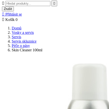


Zrušit

Přihlásit se

Košík
0
Domů
Vosky a servis
Servis
Servis skluznice
Péče o pásy
Skin Cleaner 100ml