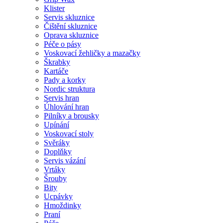
Klister
Servis skluznice
Čištění skluznice
Oprava skluznice
Péče o pásy
Voskovací žehličky a mazačky
Škrabky
Kartáče
Pady a korky
Nordic struktura
Servis hran
Úhlování hran
Pilníky a brousky
Upínání
Voskovací stoly
Svěráky
Doplňky
Servis vázání
Vrtáky
Šrouby
Bity
Ucpávky
Hmoždinky
Praní