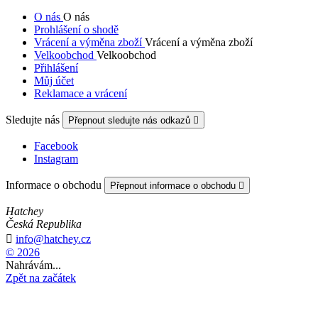
O nás
O nás
Prohlášení o shodě
Vrácení a výměna zboží
Vrácení a výměna zboží
Velkoobchod
Velkoobchod
Přihlášení
Můj účet
Reklamace a vrácení
Sledujte nás
Přepnout sledujte nás odkazů

Facebook
Instagram
Informace o obchodu
Přepnout informace o obchodu

Hatchey
Česká Republika

info@hatchey.cz
© 2026
Nahrávám...
Zpět na začátek