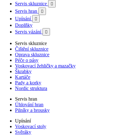
Servis skluznice

Servis hran

Upínání

Doplňky
Servis vázání

Servis skluznice
Čištění skluznice
Oprava skluznice
Péče o pásy
Voskovací žehličky a mazačky
Škrabky
Kartáče
Pady a korky
Nordic struktura
Servis hran
Úhlování hran
Pilníky a brousky
Upínání
Voskovací stoly
Svěráky