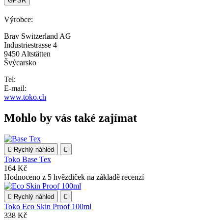
GPSR
Výrobce:
Brav Switzerland AG
Industriestrasse 4
9450 Altstätten
Švýcarsko
Tel:
E-mail:
www.toko.ch
Mohlo by vás také zajímat

Rychlý náhled

Toko Base Tex
164 Kč
Hodnoceno
z 5 hvězdiček na základě
recenzí

Rychlý náhled

Toko Eco Skin Proof 100ml
338 Kč