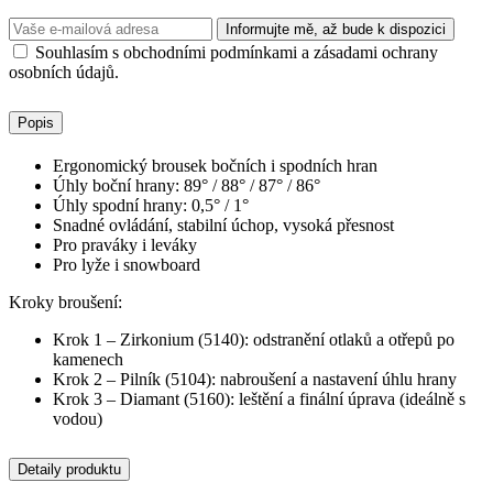
Informujte mě, až bude k dispozici
Souhlasím s obchodními podmínkami a zásadami ochrany
osobních údajů.
Popis
Ergonomický brousek bočních i spodních hran
Úhly boční hrany: 89° / 88° / 87° / 86°
Úhly spodní hrany: 0,5° / 1°
Snadné ovládání, stabilní úchop, vysoká přesnost
Pro praváky i leváky
Pro lyže i snowboard
Kroky broušení:
Krok 1 – Zirkonium (5140): odstranění otlaků a otřepů po
kamenech
Krok 2 – Pilník (5104): nabroušení a nastavení úhlu hrany
Krok 3 – Diamant (5160): leštění a finální úprava (ideálně s
vodou)
Detaily produktu