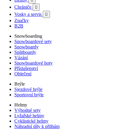

Chrániče

Vosky a servis

Značky
B2B
Snowboarding
Snowboardové sety
Snowboardy
Splitboardy
Vázání
Snowboardové boty
Příslušenství
Oblečení
Brýle
Sjezdové brýle
Sportovní brýle
Helmy
Výhodné sety
Lyžařské helmy
Cyklistické helmy
Náhradní díly k přilbám