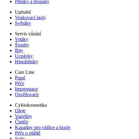
Pilníky a brousky
Upínání
Voskovací stoly
Svěráky
Servis vázání
Vrtáky
Šrouby
Bity
Ucpávky
Hmoždinky
Care Line
Praní
Péče
Impregnace
Osvěžovače
Cyklokosmetika
Oleje
Vazelíny
Čističe
Kapaliny pro vidlice a brzdy
Péče o pláště
Sady