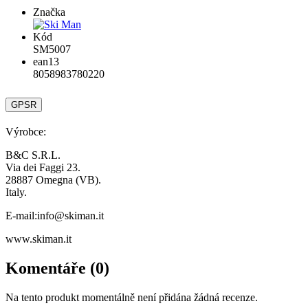
Značka
Kód
SM5007
ean13
8058983780220
GPSR
Výrobce:
B&C S.R.L.
Via dei Faggi 23.
28887 Omegna (VB).
Italy.
E-mail:info@skiman.it
www.skiman.it
Komentáře (0)
Na tento produkt momentálně není přidána žádná recenze.