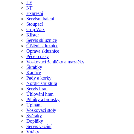
LF
NF
Expresní
Servisní balení
Stoupací
Grip Wax
Klister
Servis skluznice
Čištění skluznice
Oprava skluznice
Péče o pásy
Voskovací žehličky a mazačky
Škrabky
Kartáče
Pady a korky
Nordic struktura
Servis hran
Úhlování hran
Pilníky a brousky
Upínání
Voskovací stoly
Svěráky
Doplňky
Servis vázání
Vrtáky