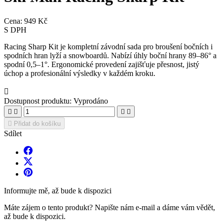
Cena:
949 Kč
S DPH
Racing Sharp Kit je kompletní závodní sada pro broušení bočních i
spodních hran lyží a snowboardů. Nabízí úhly boční hrany 89–86° a
spodní 0,5–1°. Ergonomické provedení zajišťuje přesnost, jistý
úchop a profesionální výsledky v každém kroku.

Dostupnost produktu:
Vyprodáno





Přidat do košíku
Sdílet
Informujte mě, až bude k dispozici
Máte zájem o tento produkt? Napište nám e-mail a dáme vám vědět,
až bude k dispozici.