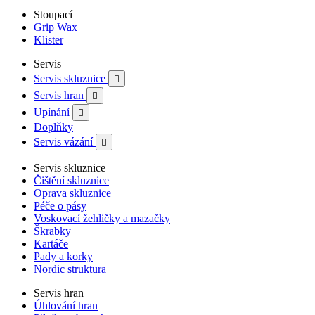
Stoupací
Grip Wax
Klister
Servis
Servis skluznice

Servis hran

Upínání

Doplňky
Servis vázání

Servis skluznice
Čištění skluznice
Oprava skluznice
Péče o pásy
Voskovací žehličky a mazačky
Škrabky
Kartáče
Pady a korky
Nordic struktura
Servis hran
Úhlování hran