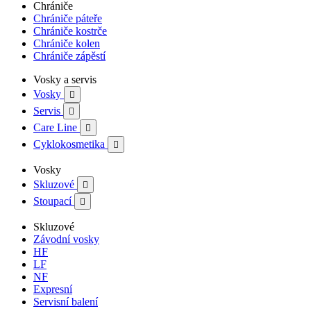
Chrániče
Chrániče páteře
Chrániče kostrče
Chrániče kolen
Chrániče zápěstí
Vosky a servis
Vosky

Servis

Care Line

Cyklokosmetika

Vosky
Skluzové

Stoupací

Skluzové
Závodní vosky
HF
LF
NF
Expresní
Servisní balení