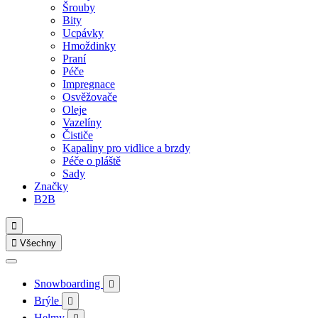
Šrouby
Bity
Ucpávky
Hmoždinky
Praní
Péče
Impregnace
Osvěžovače
Oleje
Vazelíny
Čističe
Kapaliny pro vidlice a brzdy
Péče o pláště
Sady
Značky
B2B


Všechny
Snowboarding

Brýle

Helmy