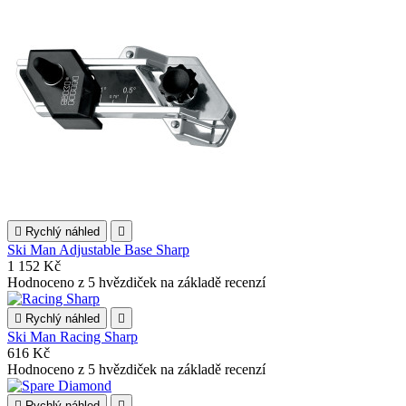

Rychlý náhled

Ski Man Adjustable Base Sharp
1 152 Kč
Hodnoceno
z 5 hvězdiček na základě
recenzí

Rychlý náhled

Ski Man Racing Sharp
616 Kč
Hodnoceno
z 5 hvězdiček na základě
recenzí

Rychlý náhled
