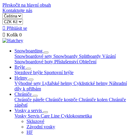
Přeskočit na hlavní obsah
Kontaktujte nás

Přihlásit se

Košík
0
Snowboarding
Snowboardové sety
Snowboardy
Splitboardy
Vázání
Snowboardové boty
Příslušenství
Oblečení
Brýle
Sjezdové brýle
Sportovní brýle
Helmy
Výhodné sety
Lyžařské helmy
Cyklistické helmy
Náhradní
díly k přilbám
Chrániče
Chrániče páteře
Chrániče kostrče
Chrániče kolen
Chrániče
zápěstí
Vosky a servis
Vosky
Servis
Care Line
Cyklokosmetika
Skluzové
Závodní vosky
HF