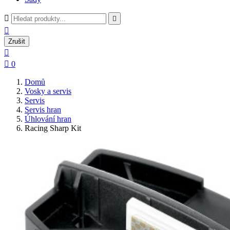



Zrušit


0
Domů
Vosky a servis
Servis
Servis hran
Úhlování hran
Racing Sharp Kit