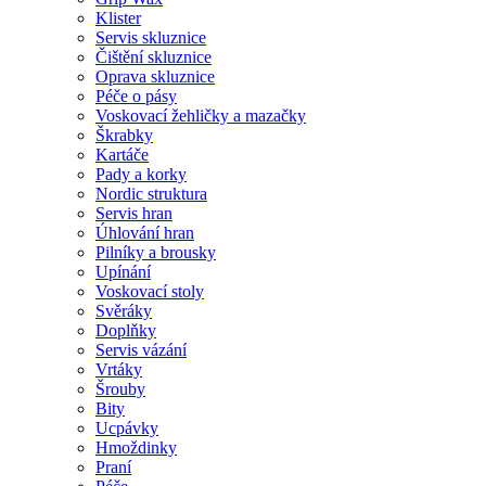
Klister
Servis skluznice
Čištění skluznice
Oprava skluznice
Péče o pásy
Voskovací žehličky a mazačky
Škrabky
Kartáče
Pady a korky
Nordic struktura
Servis hran
Úhlování hran
Pilníky a brousky
Upínání
Voskovací stoly
Svěráky
Doplňky
Servis vázání
Vrtáky
Šrouby
Bity
Ucpávky
Hmoždinky
Praní