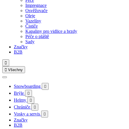
Péče
Impregnace
Osvěžovače
Oleje
Vazelíny
Čističe
Kapaliny pro vidlice a brzdy
Péče o pláště
Sady
Značky
B2B


Všechny
Snowboarding

Brýle

Helmy

Chrániče

Vosky a servis

Značky
B2B