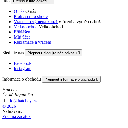
Info
Přepnout info odkazů

O nás
O nás
Prohlášení o shodě
Vrácení a výměna zboží
Vrácení a výměna zboží
Velkoobchod
Velkoobchod
Přihlášení
Můj účet
Reklamace a vrácení
Sledujte nás
Přepnout sledujte nás odkazů

Facebook
Instagram
Informace o obchodu
Přepnout informace o obchodu

Hatchey
Česká Republika

info@hatchey.cz
© 2026
Nahrávám...
Zpět na začátek