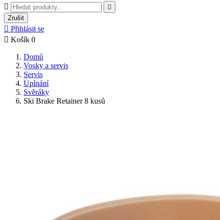


Zrušit

Přihlásit se

Košík
0
Domů
Vosky a servis
Servis
Upínání
Svěráky
Ski Brake Retainer 8 kusů