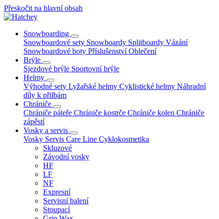
Přeskočit na hlavní obsah
Snowboarding
Snowboardové sety
Snowboardy
Splitboardy
Vázání
Snowboardové boty
Příslušenství
Oblečení
Brýle
Sjezdové brýle
Sportovní brýle
Helmy
Výhodné sety
Lyžařské helmy
Cyklistické helmy
Náhradní
díly k přilbám
Chrániče
Chrániče páteře
Chrániče kostrče
Chrániče kolen
Chrániče
zápěstí
Vosky a servis
Vosky
Servis
Care Line
Cyklokosmetika
Skluzové
Závodní vosky
HF
LF
NF
Expresní
Servisní balení
Stoupací
Grip Wax