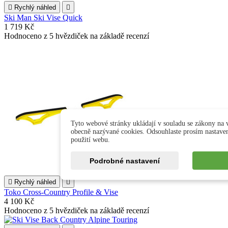

Rychlý náhled

Ski Man Ski Vise Quick
1 719 Kč
Hodnoceno
z 5 hvězdiček na základě
recenzí
Tyto webové stránky ukládají v souladu se zákony na v
obecně nazývané cookies. Odsouhlaste prosím nastave
použití webu.
Podrobné nastavení

Rychlý náhled

Toko Cross-Country Profile & Vise
4 100 Kč
Hodnoceno
z 5 hvězdiček na základě
recenzí