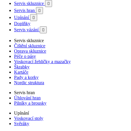
Servis skluznice

Servis hran

Upínání

Doplňky
Servis vázání

Servis skluznice
Čištění skluznice
Oprava skluznice
Péče o pásy
Voskovací žehličky a mazačky
Škrabky
Kartáče
Pady a korky
Nordic struktura
Servis hran
Úhlování hran
Pilníky a brousky
Upínání
Voskovací stoly
Svěráky