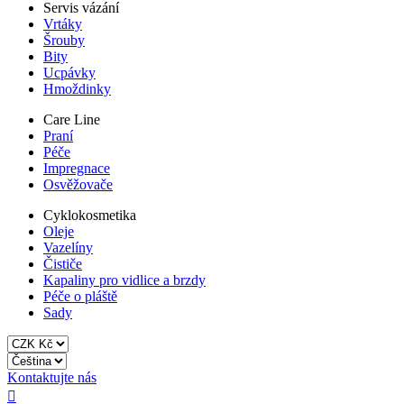
Servis vázání
Vrtáky
Šrouby
Bity
Ucpávky
Hmoždinky
Care Line
Praní
Péče
Impregnace
Osvěžovače
Cyklokosmetika
Oleje
Vazelíny
Čističe
Kapaliny pro vidlice a brzdy
Péče o pláště
Sady
Kontaktujte nás
