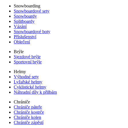
Snowboarding
Snowboardové sety
Snowboardy
Splitboardy
Vázání
Snowboardové boty
Příslušenství
Oblečení
Brýle
Sjezdové brýle
Sportovní brýle
Helmy
Výhodné sety
Lyžařské helmy
Cyklistické helmy
Náhradní díly k přilbám
Chrániče
Chrániče páteře
Chrániče kostrče
Chrániče kolen
Chrániče zápěstí