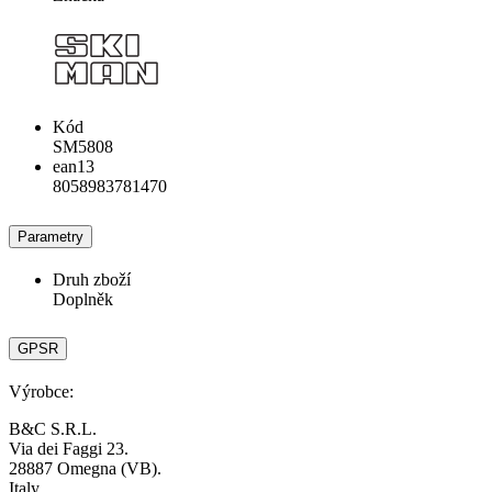
Kód
SM5808
ean13
8058983781470
Parametry
Druh zboží
Doplněk
GPSR
Výrobce:
B&C S.R.L.
Via dei Faggi 23.
28887 Omegna (VB).
Italy.