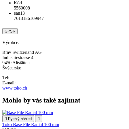
Kód
5560008
ean13
7613186169947
GPSR
Výrobce:
Brav Switzerland AG
Industriestrasse 4
9450 Altstätten
Švýcarsko
Tel:
E-mail:
www.toko.ch
Mohlo by vás také zajímat

Rychlý náhled

Toko Base File Radial 100 mm