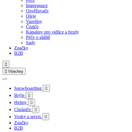
Péče
Impregnace
Osvěžovače
Oleje
Vazelíny
Čističe
Kapaliny pro vidlice a brzdy
Péče o pláště
Sady
Značky
B2B


Všechny
Snowboarding

Brýle

Helmy

Chrániče

Vosky a servis

Značky
B2B