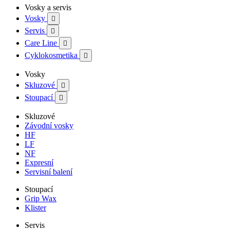
Vosky a servis
Vosky

Servis

Care Line

Cyklokosmetika

Vosky
Skluzové

Stoupací

Skluzové
Závodní vosky
HF
LF
NF
Expresní
Servisní balení
Stoupací
Grip Wax
Klister
Servis