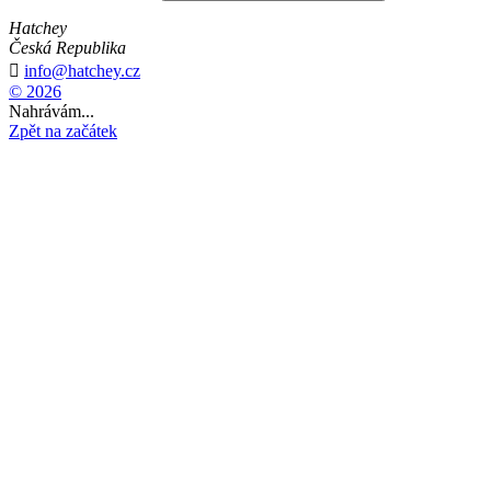
Hatchey
Česká Republika

info@hatchey.cz
© 2026
Nahrávám...
Zpět na začátek