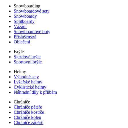
Snowboarding
Snowboardové sety
Snowboardy
Splitboardy
Vázání
Snowboardové boty
Příslušenství
Oblečení
Brýle
Sjezdové brýle
Sportovní brýle
Helmy
Výhodné sety
Lyžařské helmy
Cyklistické helmy
Náhradní díly k přilbám
Chrániče
Chrániče páteře
Chrániče kostrče
Chrániče kolen
Chrániče zápěstí