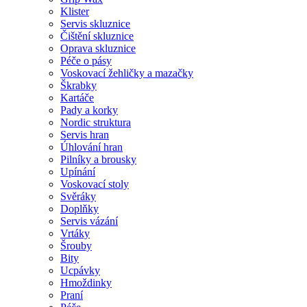
Klister
Servis skluznice
Čištění skluznice
Oprava skluznice
Péče o pásy
Voskovací žehličky a mazačky
Škrabky
Kartáče
Pady a korky
Nordic struktura
Servis hran
Úhlování hran
Pilníky a brousky
Upínání
Voskovací stoly
Svěráky
Doplňky
Servis vázání
Vrtáky
Šrouby
Bity
Ucpávky
Hmoždinky
Praní