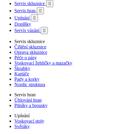
Servis skluznice

Servis hran

Upínání

Doplňky
Servis vázání

Servis skluznice
Čištění skluznice
Oprava skluznice
Péče o pásy
Voskovací žehličky a mazačky
Škrabky
Kartáče
Pady a korky
Nordic struktura
Servis hran
Úhlování hran
Pilníky a brousky
Upínání
Voskovací stoly
Svěráky