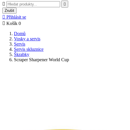


Zrušit

Přihlásit se

Košík
0
Domů
Vosky a servis
Servis
Servis skluznice
Škrabky
Scraper Sharpener World Cup