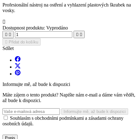
Profesionální nástroj na ostření a vyhlazení plastových škrabek na
vosky.

Dostupnost produktu:
Vyprodáno





Přidat do košíku
Sdílet
Informujte mě, až bude k dispozici
Máte zájem o tento produkt? Napište nám e-mail a dáme vám vědět,
až bude k dispozici.
Informujte mě, až bude k dispozici
Souhlasím s obchodními podmínkami a zásadami ochrany
osobních údajů.
Popis