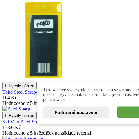

Rychlý náhled

Tyto webové stránky ukládají v souladu se zákony na v
Toko Steel Scraper Blade
obecně nazývané cookies. Odsouhlaste prosím nastave
164 Kč
použití webu.
Hodnoceno
z 5 hvězdiček na základě
recenzí
Podrobné nastavení

Rychlý náhled

Ski Man Plexi Sharp
1 066 Kč
Hodnoceno
z 5 hvězdiček na základě
recenzí