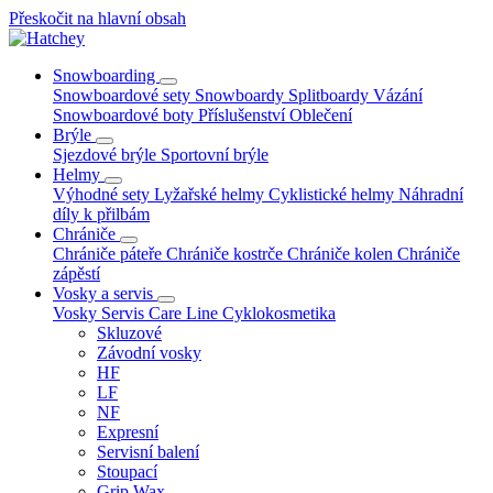
Přeskočit na hlavní obsah
Snowboarding
Snowboardové sety
Snowboardy
Splitboardy
Vázání
Snowboardové boty
Příslušenství
Oblečení
Brýle
Sjezdové brýle
Sportovní brýle
Helmy
Výhodné sety
Lyžařské helmy
Cyklistické helmy
Náhradní
díly k přilbám
Chrániče
Chrániče páteře
Chrániče kostrče
Chrániče kolen
Chrániče
zápěstí
Vosky a servis
Vosky
Servis
Care Line
Cyklokosmetika
Skluzové
Závodní vosky
HF
LF
NF
Expresní
Servisní balení
Stoupací
Grip Wax