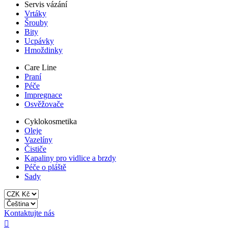
Servis vázání
Vrtáky
Šrouby
Bity
Ucpávky
Hmoždinky
Care Line
Praní
Péče
Impregnace
Osvěžovače
Cyklokosmetika
Oleje
Vazelíny
Čističe
Kapaliny pro vidlice a brzdy
Péče o pláště
Sady
Kontaktujte nás
