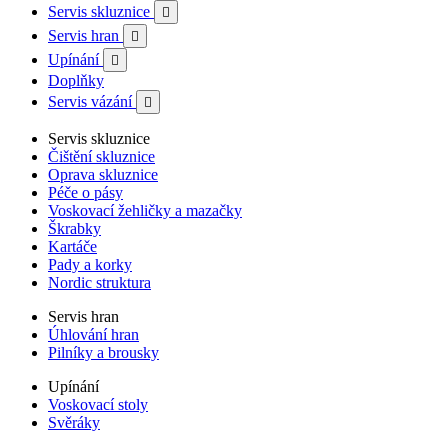
Servis skluznice

Servis hran

Upínání

Doplňky
Servis vázání

Servis skluznice
Čištění skluznice
Oprava skluznice
Péče o pásy
Voskovací žehličky a mazačky
Škrabky
Kartáče
Pady a korky
Nordic struktura
Servis hran
Úhlování hran
Pilníky a brousky
Upínání
Voskovací stoly
Svěráky