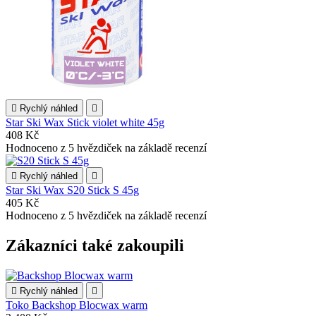

Rychlý náhled

Star Ski Wax Stick violet white 45g
408 Kč
Hodnoceno
z 5 hvězdiček na základě
recenzí

Rychlý náhled

Star Ski Wax S20 Stick S 45g
405 Kč
Hodnoceno
z 5 hvězdiček na základě
recenzí
Zákazníci také zakoupili

Rychlý náhled

Toko Backshop Blocwax warm