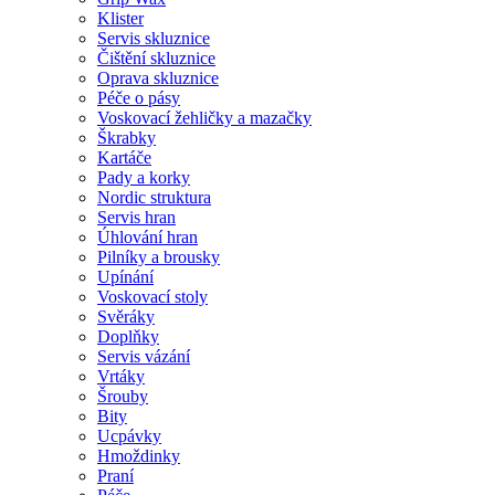
Klister
Servis skluznice
Čištění skluznice
Oprava skluznice
Péče o pásy
Voskovací žehličky a mazačky
Škrabky
Kartáče
Pady a korky
Nordic struktura
Servis hran
Úhlování hran
Pilníky a brousky
Upínání
Voskovací stoly
Svěráky
Doplňky
Servis vázání
Vrtáky
Šrouby
Bity
Ucpávky
Hmoždinky
Praní