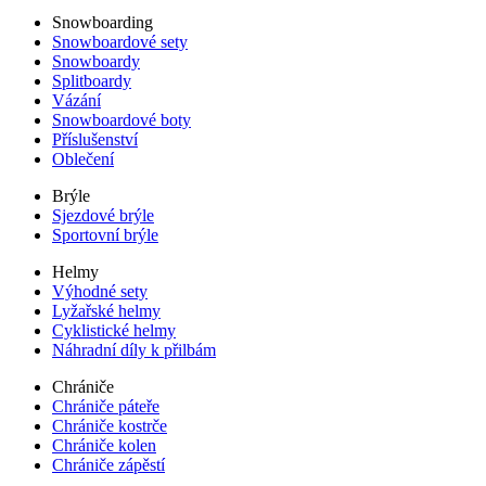
Snowboarding
Snowboardové sety
Snowboardy
Splitboardy
Vázání
Snowboardové boty
Příslušenství
Oblečení
Brýle
Sjezdové brýle
Sportovní brýle
Helmy
Výhodné sety
Lyžařské helmy
Cyklistické helmy
Náhradní díly k přilbám
Chrániče
Chrániče páteře
Chrániče kostrče
Chrániče kolen
Chrániče zápěstí