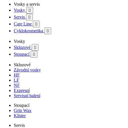
Vosky a servis
Vosky

Servis

Care Line

Cyklokosmetika

Vosky
Skluzové

Stoupací

Skluzové
Závodní vosky
HF
LF
NF
Expresní
Servisní balení
Stoupací
Grip Wax
Klister
Servis