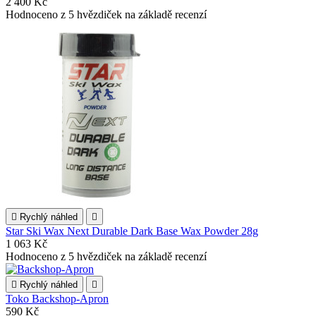
2 400 Kč
Hodnoceno
z 5 hvězdiček na základě
recenzí

Rychlý náhled

Star Ski Wax Next Durable Dark Base Wax Powder 28g
1 063 Kč
Hodnoceno
z 5 hvězdiček na základě
recenzí

Rychlý náhled

Toko Backshop-Apron
590 Kč