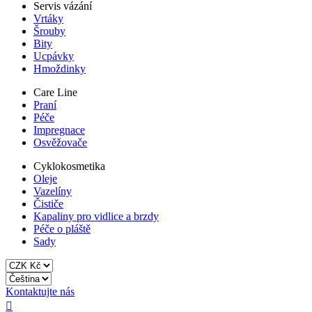
Servis vázání
Vrtáky
Šrouby
Bity
Ucpávky
Hmoždinky
Care Line
Praní
Péče
Impregnace
Osvěžovače
Cyklokosmetika
Oleje
Vazelíny
Čističe
Kapaliny pro vidlice a brzdy
Péče o pláště
Sady
Kontaktujte nás
