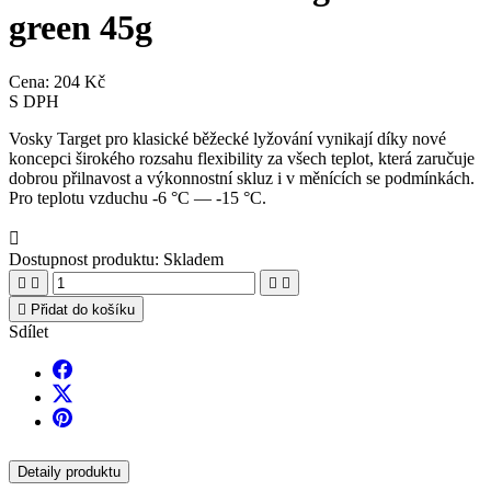
green 45g
Cena:
204 Kč
S DPH
Vosky Target pro klasické běžecké lyžování vynikají díky nové
koncepci širokého rozsahu flexibility za všech teplot, která zaručuje
dobrou přilnavost a výkonnostní skluz i v měnících se podmínkách.
Pro teplotu vzduchu -6 °C — -15 °C.

Dostupnost produktu:
Skladem





Přidat do košíku
Sdílet
Detaily produktu