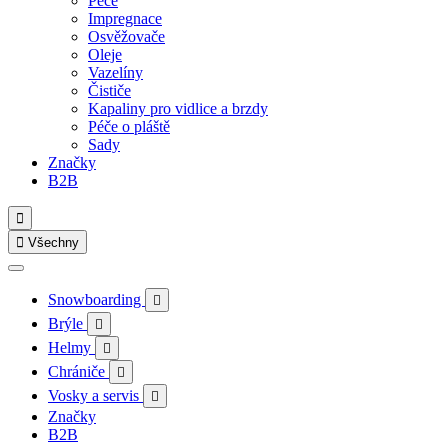
Péče
Impregnace
Osvěžovače
Oleje
Vazelíny
Čističe
Kapaliny pro vidlice a brzdy
Péče o pláště
Sady
Značky
B2B


Všechny
Snowboarding

Brýle

Helmy

Chrániče

Vosky a servis

Značky
B2B