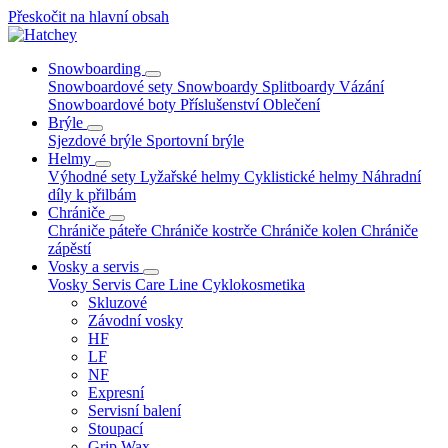
Přeskočit na hlavní obsah
Snowboarding
Snowboardové sety
Snowboardy
Splitboardy
Vázání
Snowboardové boty
Příslušenství
Oblečení
Brýle
Sjezdové brýle
Sportovní brýle
Helmy
Výhodné sety
Lyžařské helmy
Cyklistické helmy
Náhradní
díly k přilbám
Chrániče
Chrániče páteře
Chrániče kostrče
Chrániče kolen
Chrániče
zápěstí
Vosky a servis
Vosky
Servis
Care Line
Cyklokosmetika
Skluzové
Závodní vosky
HF
LF
NF
Expresní
Servisní balení
Stoupací
Grip Wax