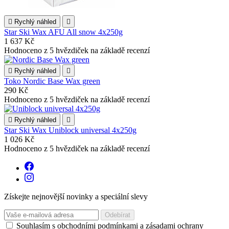

Rychlý náhled

Star Ski Wax AFU All snow 4x250g
1 637 Kč
Hodnoceno
z 5 hvězdiček na základě
recenzí

Rychlý náhled

Toko Nordic Base Wax green
290 Kč
Hodnoceno
z 5 hvězdiček na základě
recenzí

Rychlý náhled

Star Ski Wax Uniblock universal 4x250g
1 026 Kč
Hodnoceno
z 5 hvězdiček na základě
recenzí
Získejte nejnovější novinky a speciální slevy
Souhlasím s obchodními podmínkami a zásadami ochrany