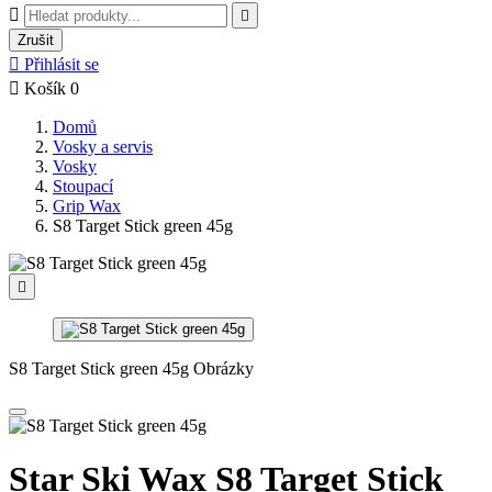


Zrušit

Přihlásit se

Košík
0
Domů
Vosky a servis
Vosky
Stoupací
Grip Wax
S8 Target Stick green 45g

S8 Target Stick green 45g Obrázky
Star Ski Wax S8 Target Stick