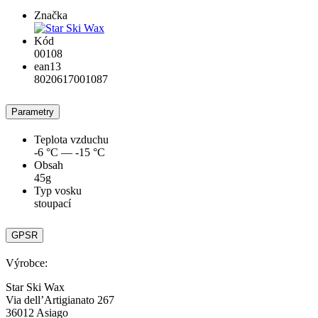
Značka
Kód
00108
ean13
8020617001087
Parametry
Teplota vzduchu
-6 °C — -15 °C
Obsah
45g
Typ vosku
stoupací
GPSR
Výrobce:
Star Ski Wax
Via dell’Artigianato 267
36012 Asiago